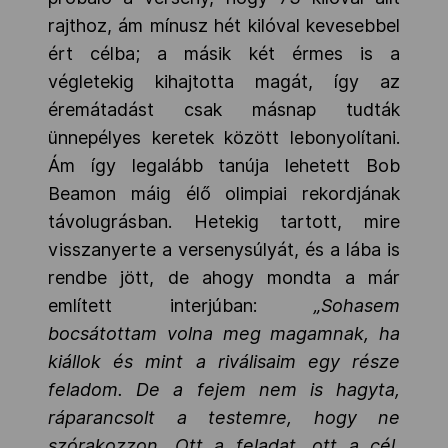
rajthoz, ám mínusz hét kilóval kevesebbel
ért célba; a másik két érmes is a
végletekig kihajtotta magát, így az
éremátadást csak másnap tudták
ünnepélyes keretek között lebonyolítani.
Ám így legalább tanúja lehetett Bob
Beamon máig élő olimpiai rekordjának
távolugrásban. Hetekig tartott, mire
visszanyerte a versenysúlyát, és a lába is
rendbe jött, de ahogy mondta a már
említett interjúban:
„Sohasem
bocsátottam volna meg magamnak, ha
kiállok és mint a riválisaim egy része
feladom. De a fejem nem is hagyta,
ráparancsolt a testemre, hogy ne
szórakozzon. Ott a feladat, ott a cél,