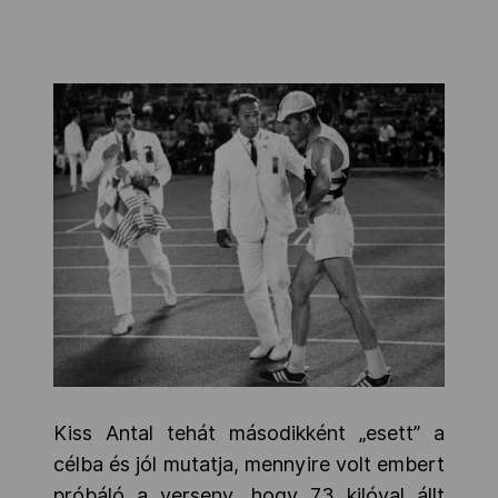
Kiss Antal tehát másodikként „esett” a
célba és jól mutatja, mennyire volt embert
próbáló a verseny, hogy 73 kilóval állt