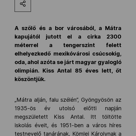
Kettőskarrier-program
A szőlő és a bor városából, a Mátra
NOB
kapujától jutott el a cirka 2300
méterrel a tengerszint felett
elhelyezkedő mexikóvárosi csúcsokig,
Társszervezetek
oda, ahol azóta se járt magyar gyalogló
olimpián. Kiss Antal 85 éves lett, őt
OVEP
köszöntjük.
Adatbank
„Mátra alján, falu szélén”, Gyöngyösön az
1935-ös év utolsó előtti napján
megszületett Kiss Antal. Itt töltötte
iskolás éveit, és 1951-ben a város híres
testnevelő tanárának, Kömlei Károlynak a