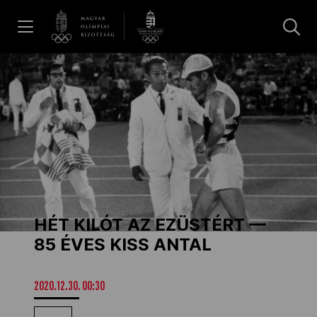
UGRÁS A TARTALOMRA »
Hírek
Galéria
Dakar 2026
HÉT KILÓT AZ EZÜSTÉRT —
Los Angeles 2028
85 ÉVES KISS ANTAL
MOB
2020.12.30. 00:30