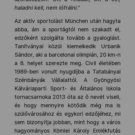
haladni kell, nem lófrálni.”
Az aktív sportolást München után hagyta
abba, ám a sportágtól nem szakadt el,
edzőként szolgálta tovább a gyaloglást.
Tanítványai közül kiemelkedik Urbanik
Sándor, aki a barcelonai olimpián, 20 km-n
a 8. helyet szerezte meg. Civil életében
1989-ben vonult nyugdíjba a Tatabányai
Szénbányák Vállalattól. A Gyöngyösi
Kálváriaparti Sport- és Általános Iskola
tornacsarnoka 2013 óta az ő nevét viseli,
és hogy mennyire kötődik még ma is
szülővárosához és egykori edzőjéhez, mi
sem bizonyítja jobban, mint hogy a város
hagyományos Kömlei Károly Emlékfutás