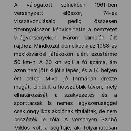
A válogatott színekben 1961-ben
versenyzett először, ’74-es
visszavonulásáig pedig összesen
tizennyolcszor képviselhette a nemzetet
világversenyeken. Három olimpián állt
rajthoz. Mindközül kiemelkedik az 1968-as
mexikóvárosi játékokon elért ezüstérme
50 km-n. A 20 km volt a fő száma, ám
azon nem jött ki jól a lépés, és a 14. helyen
ért célba. Mivel jó formában érezte
magát, elindult a hosszabbik távon, mely
elhatározását a szakvezetés és a
sporttársak is nemes egyszerűséggel
csak öngyilkos akciónak tituláltak, de nem
beszélték le róla. A versenyen Szabó
Miklós volt a segítője, aki folyamatosan