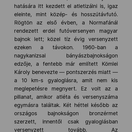
hatására itt kezdett el atletizálni is, igaz
eleinte, mint közép- és hosszútávfutó.
Rögtön az első évben, a Normafánál
rendezett erdei futóversenyen magyar
bajnok lett; közel tíz évig versenyzett
ezeken a távokon. 1960-ban a
nagykanizsai bányászbajnokságon
edzője, a fentebb már említett Kömlei
Károly benevezte — pontszerzés miatt —
a 10 km-s gyaloglásra, amit nem kis
meglepetésre megnyert. Ez volt az a
pillanat, amikor atléta és versenyszáma
egymásra találtak. Két héttel később az
országos bajnokságon bronzérmet
szerzett, innentől csak gyaloglásban
versenyzett tovább. Az