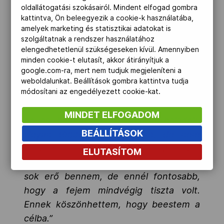
régi kép, mintha tegnap történt volna.
oldallátogatási szokásairól. Mindent elfogad gombra
kattintva, Ön beleegyezik a cookie-k használatába,
Tudtam, hogy második vagyok, tudtam,
amelyek marketing és statisztikai adatokat is
ahogy beérünk a stadionba, akkor lejtőn
szolgáltatnak a rendszer használatához
kell menni, és nagyon vigyázni kell,
elengedhetetlenül szükségeseken kívül. Amennyiben
minden cookie-t elutasít, akkor átirányítjuk a
amikor a rekortánra rálépek, nehogy
google.com-ra, mert nem tudjuk megjeleníteni a
elessek. Tudtam, hogy a lábaim már
weboldalunkat. Beállítások gombra kattintva tudja
nagyon nehezen és mereven mozognak,
módosítani az engedélyezett cookie-kat.
ezért inkább azt választottam, nem az
MINDET ELFOGADOM
egyes, hanem a kettes pályán haladok.
BEÁLLÍTÁSOK
Ugyan többet kell mennem, de nem
fenyeget a veszély, hogy a szegélyre
ELUTASÍTOM
lépek, és megbotlok. Nem maradt már
sok erő bennem, de ennél fontosabb,
hogy a fejem mindvégig tiszta volt.
Ennek köszönhettem, hogy beestem a
célba.”