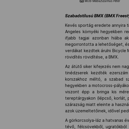
MOB-Média/Szalmás Péter
Szabadstílusú BMX (BMX Freest
Kevés sportág eredete annyira t
Angeles környéki hegyekben re
ifjabb tagjai azonban hiába a
megorrontotta a lehetőséget, és
verdákat kezdtek árulni Bicycle 
rövidítés rövidítése, a BMX.
Az átütő siker kifejezés nem na
tinédzserek kezdték ezerszám 
korszakhoz méltó, a szabad s
hegyekben a motocross-pályákon
viszont épp a bringa kis mére
tereptárgyakon (lépcső, korlát,
szárazság miatt eleinte a haszn
azok üzemeltetőinek, idővel pedig
A görkorcsolya-láz a hatvanas év
tévő, félcsövekből, ugratókból