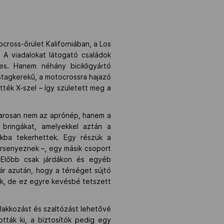
ross-őrület Kaliforniában, a Los
A viadalokat látogató családok
es. Hanem néhány bicikligyártó
stagkerekű, a motocrossra hajazó
tték X-szel – így született meg a
amarosan nem az aprónép, hanem a
 bringákat, amelyekkel aztán a
kba tekerhettek. Egy részük a
rsenyeznek –, egy másik csoport
. Előbb csak járdákon és egyéb
ár azután, hogy a térséget sújtó
ak, de ez egyre kevésbé tetszett
flakkozást és szaltózást lehetővé
tták ki, a biztosítók pedig egy