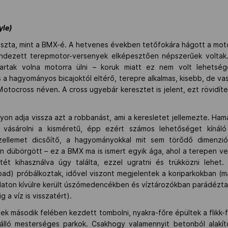
yle)
iszta, mint a BMX-é. A hetvenes években tetőfokára hágott a motoc
ndezett terepmotor-versenyek elképesztően népszerűek voltak. 
kartak volna motorra ülni – koruk miatt ez nem volt lehetség
 a hagyományos bicajoktól eltérő, terepre alkalmas, kisebb, de va
Motocross néven. A cross ugyebár keresztet is jelent, ezt rövidíte
gyon adja vissza azt a robbanást, ami a keresletet jellemezte. H
vásárolni a kisméretű, épp ezért számos lehetőséget kínáló
zellemet dicsőítő, a hagyományokkal mit sem törődő dimenzió
 dübörgött – ez a BMX ma is ismert egyik ága, ahol a terepen ve
tét kihasználva úgy találta, ezzel ugratni és trükközni lehet
 pad) próbálkoztak, idővel viszont megjelentek a koriparkokban (m
álaton kívülre került úszómedencékben és víztározókban parádézt
 a víz is visszatért).
ek második felében kezdett tombolni, nyakra-főre épültek a flikk-
 álló mesterséges parkok. Csakhogy valamennyit betonból alakíto