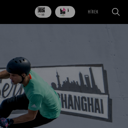
85
706
HÍREK
nap
nap