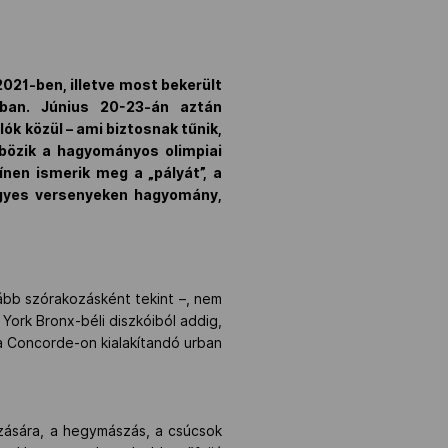
2021-ben, illetve most bekerült
ban. Június 20-23-án aztán
lók közül – ami biztosnak tűnik,
bözik a hagyományos olimpiai
nen ismerik meg a „pályát”, a
 egyes versenyeken hagyomány,
kább szórakozásként tekint –, nem
 York Bronx-béli diszkóiból addig,
La Concorde-on kialakítandó urban
zására, a hegymászás, a csúcsok