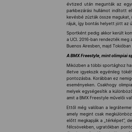
évtized után megunták az egyr
parkbezárási hullámot indított 
kevésbé zúzták össze magukat, m
rájuk, így bontás helyett jött a
Sportként pedig akkor került ko
a UCI. 2016-ban rendezték meg az
Buenos Airesben, majd Tokióban a
A BMX Freestyle, mint olimpiai s
Miközben a többi sportághoz hason
illetve igyekszik egyénileg tökél
pontozásba. Korábban ez nemigen
eseményeken. Csakhogy olimpiai 
melyek egységesítik a különböző 
amit a BMX Freestyle művelői vall
Ettől még valóban a legráterme
amely megint csak megkülönbözte
előtt megkapják a „térképet”, d
félcsövekben, ugratókban pontosa