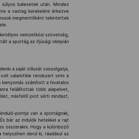
 súlyos balesetek után. Mindez
yire a vastag kerekeikre érkezve
donosok megmentőként tekintettek
ele.
ekintélyes nemzetközi szövetség,
lt a sportág az ifjúsági olimpián
nki a saját stílusát csiszolgatja,
 volt valamiféle rendszert vinni a
a benyomás számított a hivatalos
ra felállítottak több alapelvet,
st, másfelől picit sérti mindazt,
induló-pontja van a sportágnak,
s bár az indulók hetekkel a rajt
mes összerakni. Hogy a különböző
 helyszínen derül ki, ráadásul az