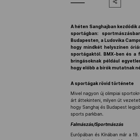
A héten Sanghajban kezdődik az
sportágban: sportmászásba
Budapesten, a Ludovika Campuson
hogy mindkét helyszínen óri
sportágaktól. BMX-ben és a f
bringásoknak például egyetle
hogy előbb a bírók mutatnak né
A sportágak rövid története
Mivel nagyon új olimpiai sportok
árt áttekinteni, milyen út vezete
hogy Sanghaj és Budapest legjobb
sports parkban.
Falmászás/Sportmászás
Európában és Kínában már a 19.