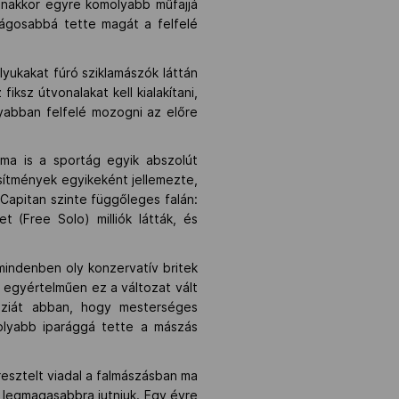
anakkor egyre komolyabb műfajjá
ságosabbá tette magát a felfelé
yukakat fúró sziklamászók láttán
ksz útvonalakat kell kialakítani,
nyabban felfelé mozogni az előre
 ma is a sportág egyik abszolút
sítmények egyikeként jellemezte,
 Capitan szinte függőleges falán:
 (Free Solo) milliók látták, és
 mindenben oly konzervatív britek
l egyértelműen ez a változat vált
táziát abban, hogy mesterséges
molyabb iparággá tette a mászás
esztelt viadal a falmászásban ma
a legmagasabbra jutniuk. Egy évre