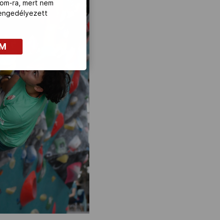
com-ra, mert nem
z engedélyezett
OM