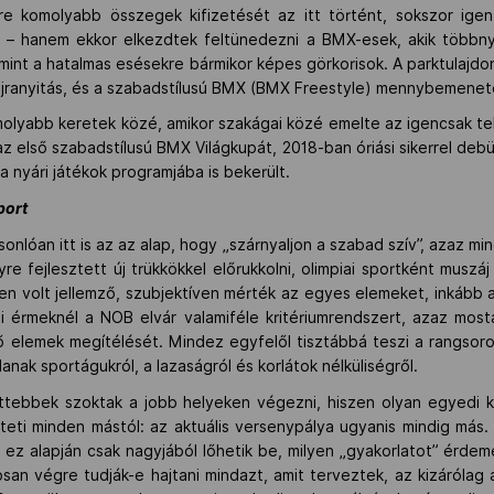
e komolyabb összegek kifizetését az itt történt, sokszor igen
el – hanem ekkor elkezdtek feltünedezni a BMX-esek, akik többn
int a hatalmas esésekre bármikor képes görkorisok. A parktulaj
z újranyitás, és a szabadstílusú BMX (BMX Freestyle) mennybemenet
molyabb keretek közé, amikor szakágai közé emelte az igencsak t
 első szabadstílusú BMX Világkupát, 2018-ban óriási sikerrel debütá
 nyári játékok programjába is bekerült.
port
lóan itt is az az alap, hogy „szárnyaljon a szabad szív”, azaz minde
yre fejlesztett új trükkökkel előrukkolni, olimpiai sportként muszáj
 volt jellemző, szubjektíven mérték az egyes elemeket, inkább 
érmeknél a NOB elvár valamiféle kritériumrendszert, azaz mostan
elemek megítélését. Mindez egyfelől tisztábbá teszi a rangsorolá
anak sportágukról, a lazaságról és korlátok nélküliségről.
ttebbek szoktak a jobb helyeken végezni, hiszen olyan egyedi ki
ti minden mástól: az aktuális versenypálya ugyanis mindig más. É
e ez alapján csak nagyjából lőhetik be, milyen „gyakorlatot” érde
n végre tudják-e hajtani mindazt, amit terveztek, az kizárólag a