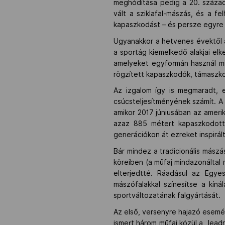
meghódítása pedig a 20. század
vált a sziklafal-mászás, és a 
kapaszkodást – és persze egyre
Ugyanakkor a hetvenes évektől a
a sportág kiemelkedő alakjai elk
amelyeket egyformán használ min
rögzített kapaszkodók, támaszk
Az izgalom így is megmaradt, e
csúcsteljesítményének számít. A
amikor 2017 júniusában az amerik
azaz 885 métert kapaszkodott m
generációkon át ezreket inspirál
Bár mindez a tradicionális mászá
köreiben (a műfaj mindazonáltal 
elterjedtté. Ráadásul az Egye
mászófalakkal színesítse a kín
sportváltozatának falgyártását.
Az első, versenyre hajazó esemé
ismert három műfaj közül a „lead