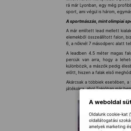
rá már Lyonban, egy még profib
sport, ami végül is három, egymás
A sportmászás, mint olimpiai sp
A már említett lead mellett kia
elemekből összeállított falon, biz
6, a nőknél 7 másodperc alatt tel
A leadben 4.5 méter magas falo
percük van arra, hogy a lehet
különbözik, a mászók pedig élesb
előtt, hiszen a falak első meghód
Akárcsak a többiek esetében, a f
játékokra, ahol Tokióban már be
A weboldal süt
Oldalunk cookie-kat (
oldallátogatási szok
amelyek marketing és