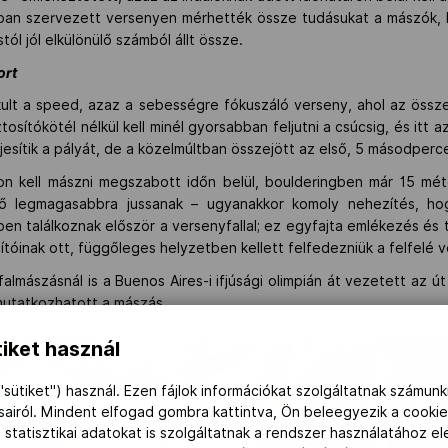
ban szervezett versenyen mérhették össze tudásukat a mászók,
tól jól elkülönülő számból állt össze.
ort
lakult a speed, azaz a sebességre fókuszáló verseny, ahol az öss
tosítókötél nélkül kell minél gyorsabban feljutni a csúcsig, és itt az
jesítik a pályát, de a közelmúltban összejött az első, 5 másodperce
n kell mászni megszabott időn belül, boulderingben már 15 mét
ő legmagasabbra jussanak – ugyanakkor komoly nehezítés, hogy 
en találkoznak először a versenyfallal; ez egyfajta emlékezés és 
ítóinak ott, függőleges helyzetben kellett felfedezniük a felfelé 
almászásnál is a Buenos Aires-i ifjúsági olimpián át vezetett az ú
mutatkozhatott a mászás.
iket használ
"sütiket") használ. Ezen fájlok információkat szolgáltatnak számunk
ásairól. Mindent elfogad gombra kattintva, Ön beleegyezik a cookie
 statisztikai adatokat is szolgáltatnak a rendszer használatához e