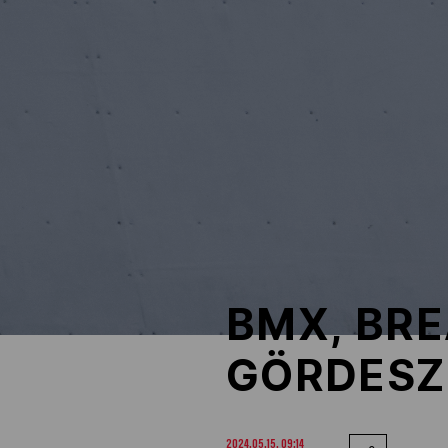
NOB
Társszervezetek
OVEP
Adatbank
BMX, BR
GÖRDESZ
2024.05.15. 09:14