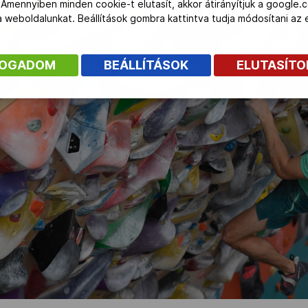
 Amennyiben minden cookie-t elutasít, akkor átirányítjuk a google.
 a weboldalunkat. Beállítások gombra kattintva tudja módosítani a
FOGADOM
BEÁLLÍTÁSOK
ELUTASÍT