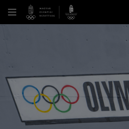
UGRÁS A TARTALOMRA »
Hírek
Galéria
Dakar 2026
Los Angeles 2028
MOB
Kettőskarrier-program