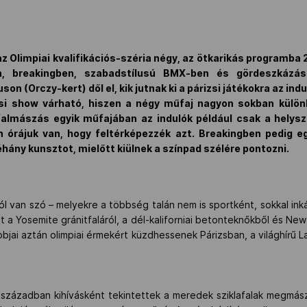
 Olimpiai kvalifikációs-széria négy, az ötkarikás programba 
n, breakingben, szabadstílusú BMX-ben és gördeszkázás
 (Orczy-kert) dől el, kik jutnak ki a párizsi játékokra az indu
ási show várható, hiszen a négy műfaj nagyon sokban külön
almászás egyik műfajában az indulók például csak a helyszí
n órájuk van, hogy feltérképezzék azt. Breakingben pedig
hány kunsztot, mielőtt kiülnek a színpad szélére pontozni.
ról van szó – melyekre a többség talán nem is sportként, sokkal in
tt a Yosemite gránitfaláról, a dél-kaliforniai betonteknőkből és New
jai aztán olimpiai érmekért küzdhessenek Párizsban, a világhírű 
 században kihívásként tekintettek a meredek sziklafalak megmás