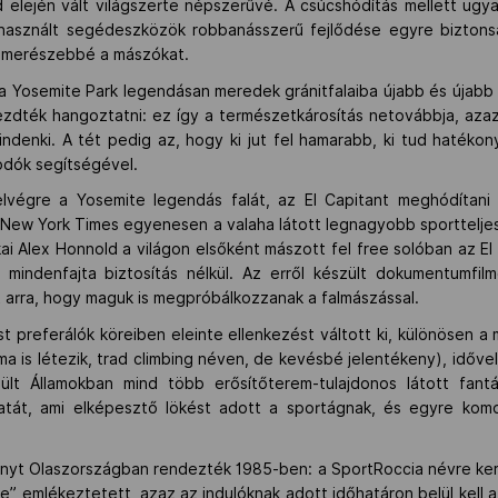
 elején vált világszerte népszerűvé. A csúcshódítás mellett ugy
felhasznált segédeszközök robbanásszerű fejlődése egyre bizton
 merészebbé a mászókat.
 Yosemite Park legendásan meredek gránitfalaiba újabb és újabb l
ezdték hangoztatni: ez így a természetkárosítás netovábbja, azaz fi
denki. A tét pedig az, hogy ki jut fel hamarabb, ki tud hatéko
odók segítségével.
lvégre a Yosemite legendás falát, az El Capitant meghódítani
 New York Times egyenesen a valaha látott legnagyobb sporttelje
ai Alex Honnold a világon elsőként mászott fel free solóban az El
indenfajta biztosítás nélkül. Az erről készült dokumentumfilmet
t arra, hogy maguk is megpróbálkozzanak a falmászással.
st preferálók köreiben eleinte ellenkezést váltott ki, különösen a
ma is létezik, trad climbing néven, de kevésbé jelentékeny), időve
sült Államokban mind több erősítőterem-tulajdonos látott fan
álatát, ami elképesztő lökést adott a sportágnak, és egyre ko
nyt Olaszországban rendezték 1985-ben: a SportRoccia névre ker
re” emlékeztetett, azaz az indulóknak adott időhatáron belül kell 