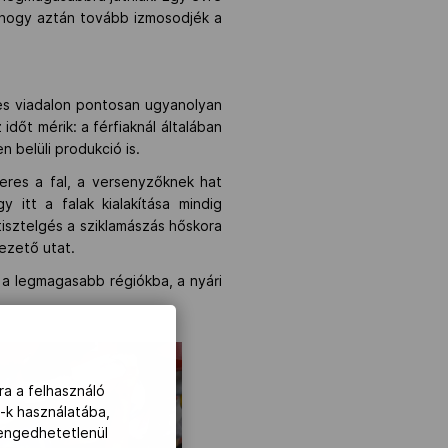
 hogy aztán tovább izmosodjék a
zes viadalon pontosan ugyanolyan
 időt mérik: a férfiaknál általában
n belüli produkció is.
eres a fal, a versenyzőknek hat
itt a falak kialakítása mindig
tisztelgés a sziklamászás hőskora
vezető utat.
t a legmagasabb régiókba, a nyári
ra a felhasználó
-k használatába,
lengedhetetlenül