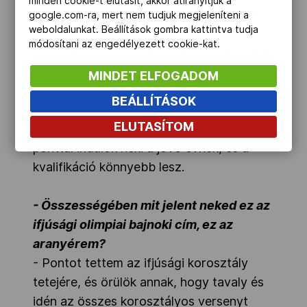
minden cookie-t elutasít, akkor átirányítjuk a
idén a kvalifikációt, a 33. helyen állok a
google.com-ra, mert nem tudjuk megjeleníteni a
weboldalunkat. Beállítások gombra kattintva tudja
világranglistán, de még nem az a cél,
módosítani az engedélyezett cookie-kat.
hanem hogy minden felnőtt versenyen jól
teljesítsek, amelyiken csak elindulok. Az
MINDET ELFOGADOM
idén még lesz három Grand Slam, és ha
BEÁLLÍTÁSOK
ezeken jól teljesítek, mind a hármon érmet
ELUTASÍTOM
szerzek, akkor már minimum kétszáz
ponttal indulok neki a jövő évnek, és a
kvalifikáció könnyebb lesz.
- Összességében mit jelent neked ez az
ifjúsági olimpiai bajnoki cím, ez az
aranyérem?
- Pontot tettem az ifjúsági korosztály
tetejére, és örülök annak, hogy tavaly és
idén az összes korosztályos versenyt