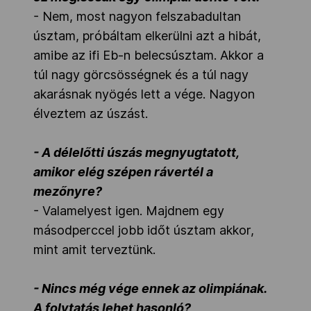
- Nem, most nagyon felszabadultan
úsztam, próbáltam elkerülni azt a hibát,
amibe az ifi Eb-n belecsúsztam. Akkor a
túl nagy görcsösségnek és a túl nagy
akarásnak nyögés lett a vége. Nagyon
élveztem az úszást.
- A délelőtti úszás megnyugtatott,
amikor elég szépen rávertél a
mezőnyre?
- Valamelyest igen. Majdnem egy
másodperccel jobb időt úsztam akkor,
mint amit terveztünk.
- Nincs még vége ennek az olimpiának.
A folytatás lehet hasonló?