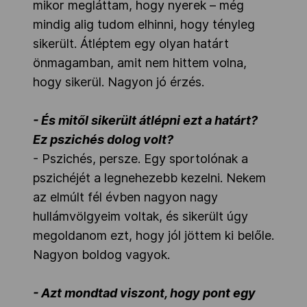
mikor megláttam, hogy nyerek – még
mindig alig tudom elhinni, hogy tényleg
sikerült. Átléptem egy olyan határt
önmagamban, amit nem hittem volna,
hogy sikerül. Nagyon jó érzés.
- És mitől sikerült átlépni ezt a határt?
Ez pszichés dolog volt?
- Pszichés, persze. Egy sportolónak a
pszichéjét a legnehezebb kezelni. Nekem
az elmúlt fél évben nagyon nagy
hullámvölgyeim voltak, és sikerült úgy
megoldanom ezt, hogy jól jöttem ki belőle.
Nagyon boldog vagyok.
- Azt mondtad viszont, hogy pont egy