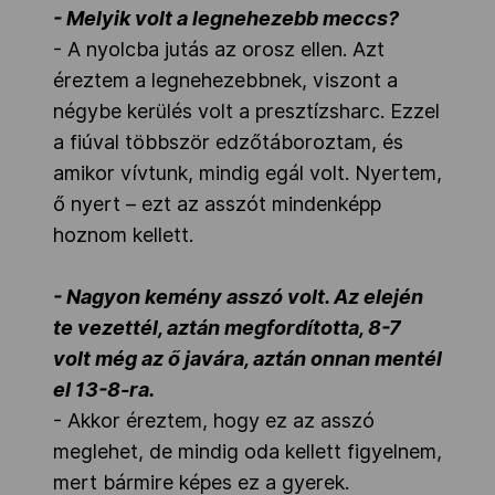
- Melyik volt a legnehezebb meccs?
- A nyolcba jutás az orosz ellen. Azt
éreztem a legnehezebbnek, viszont a
négybe kerülés volt a presztízsharc. Ezzel
a fiúval többször edzőtáboroztam, és
amikor vívtunk, mindig egál volt. Nyertem,
ő nyert – ezt az asszót mindenképp
hoznom kellett.
- Nagyon kemény asszó volt. Az elején
te vezettél, aztán megfordította, 8-7
volt még az ő javára, aztán onnan mentél
el 13-8-ra.
- Akkor éreztem, hogy ez az asszó
meglehet, de mindig oda kellett figyelnem,
mert bármire képes ez a gyerek.