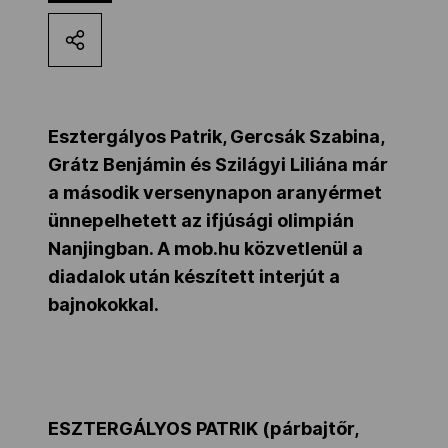
Kettőskarrier-program
NOB
Esztergályos Patrik, Gercsák Szabina,
Grátz Benjámin és Szilágyi Liliána már
Társszervezetek
a második versenynapon aranyérmet
ünnepelhetett az ifjúsági olimpián
Nanjingban. A mob.hu közvetlenül a
OVEP
diadalok után készített interjút a
bajnokokkal.
Adatbank
ESZTERGÁLYOS PATRIK (párbajtőr,