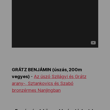
GRÁTZ BENJÁMIN (úszás, 200m
vegyes)
-
Az úszó Szilágyi és Grátz
arany-, Sztankovics és Szabó
bronzérmes Nanjingban