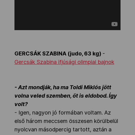
GERCSÁK SZABINA (judo, 63 kg)
-
Gercsák Szabina ifjúsági olimpiai bajnok
- Azt mondják, ha ma Toldi Miklós jött
volna veled szemben, őt is eldobod. Így
volt?
- Igen, nagyon jó formában voltam. Az
első három meccsem összesen körülbelül
nyolcvan másodpercig tartott, aztán a