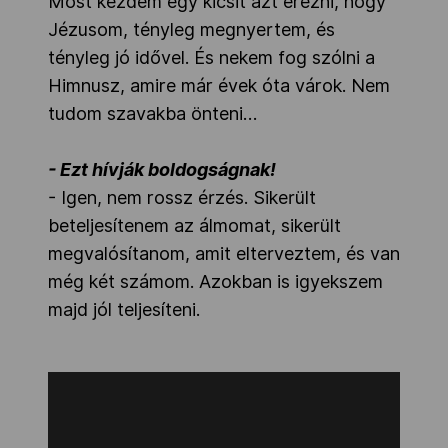
Most kezdem egy kicsit azt érezni, hogy
Jézusom, tényleg megnyertem, és
tényleg jó idővel. És nekem fog szólni a
Himnusz, amire már évek óta várok. Nem
tudom szavakba önteni…
- Ezt hívják boldogságnak!
- Igen, nem rossz érzés. Sikerült
beteljesítenem az álmomat, sikerült
megvalósítanom, amit elterveztem, és van
még két számom. Azokban is igyekszem
majd jól teljesíteni.