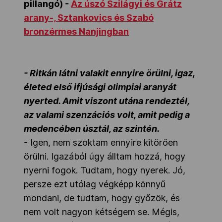
pillangó) -
Az úszó Szilágyi és Grátz
arany-, Sztankovics és Szabó
bronzérmes Nanjingban
- Ritkán látni valakit ennyire örülni, igaz,
életed első ifjúsági olimpiai aranyát
nyerted. Amit viszont utána rendeztél,
az valami szenzációs volt, amit pedig a
medencében úsztál, az szintén.
- Igen, nem szoktam ennyire kitörően
örülni. Igazából úgy álltam hozzá, hogy
nyerni fogok. Tudtam, hogy nyerek. Jó,
persze ezt utólag végképp könnyű
mondani, de tudtam, hogy győzök, és
nem volt nagyon kétségem se. Mégis,