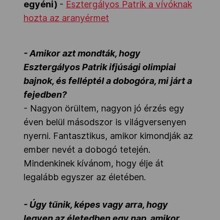
egyéni)
-
Esztergályos Patrik a vívóknak
hozta az aranyérmet
- Amikor azt mondták, hogy
Esztergályos Patrik ifjúsági olimpiai
bajnok, és felléptél a dobogóra, mi járt a
fejedben?
- Nagyon örültem, nagyon jó érzés egy
éven belül másodszor is világversenyen
nyerni. Fantasztikus, amikor kimondják az
ember nevét a dobogó tetején.
Mindenkinek kívánom, hogy élje át
legalább egyszer az életében.
- Úgy tűnik, képes vagy arra, hogy
legyen az életedben egy nap, amikor