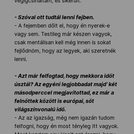
végigcsináltam, és sikerült.
- Szóval ott tudtál lenni fejben.
- A fejemben dőlt el, hogy én nyerek-e
vagy sem. Testileg már készen vagyok,
csak mentálisan kell még innen is sokat
fejlődnöm, hogy az legyek, aki szeretnék
lenni.
- Azt már felfogtad, hogy mekkora időt
úsztál? Az egyéni legjobbadat majd’ két
másodperccel megjavítottad, ez már a
felnőttek között is európai, sőt
világszínvonalú idő.
- Az az igazság, még nem igazán tudom
felfogni, hogy én most tényleg itt vagyok.