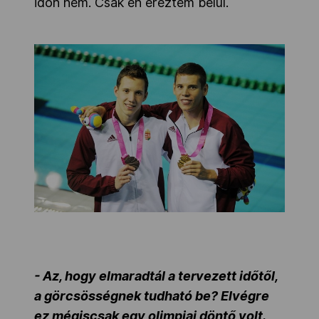
időn nem. Csak én éreztem belül.
- Az, hogy elmaradtál a tervezett időtől,
a görcsösségnek tudható be? Elvégre
ez mégiscsak egy olimpiai döntő volt.