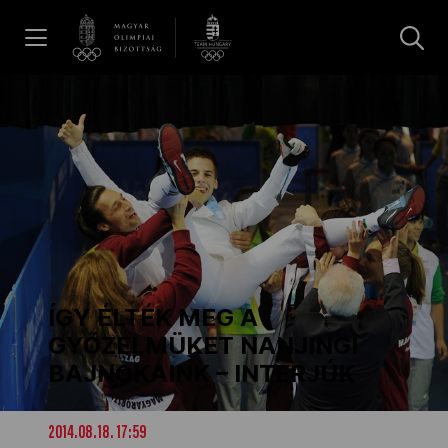
UGRÁS A TARTALOMRA »
Hírek
Galéria
Dakar 2026
ÍGY ÉLTÉK MEG A
Los Angeles 2028
GYŐZELMÜKET NANJINGI
BAJNOKAINK – INTERJÚK
MOB
2014.08.18. 17:59