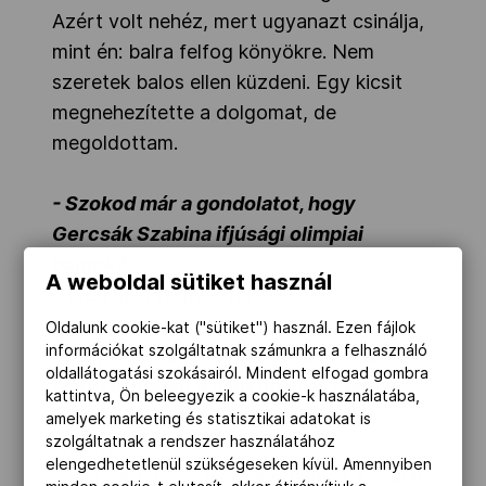
Azért volt nehéz, mert ugyanazt csinálja,
mint én: balra felfog könyökre. Nem
szeretek balos ellen küzdeni. Egy kicsit
megnehezítette a dolgomat, de
megoldottam.
- Szokod már a gondolatot, hogy
Gercsák Szabina ifjúsági olimpiai
bajnok?
A weboldal sütiket használ
- Még nem fogtam fel.
Oldalunk cookie-kat ("sütiket") használ. Ezen fájlok
információkat szolgáltatnak számunkra a felhasználó
- Mit jelenthet ez? Hiszen azok közé
oldallátogatási szokásairól. Mindent elfogad gombra
tartozol ebben a nagyon erős magyar
kattintva, Ön beleegyezik a cookie-k használatába,
mezőnyben, akik már Rióban is ott
amelyek marketing és statisztikai adatokat is
szolgáltatnak a rendszer használatához
lehetnek, sőt!
elengedhetetlenül szükségeseken kívül. Amennyiben
- Rióra egyelőre nem gondolok. Elkezdem