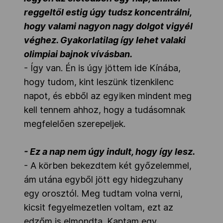
reggeltől estig úgy tudsz koncentrálni,
hogy valami nagyon nagy dolgot vigyél
véghez. Gyakorlatilag így lehet valaki
olimpiai bajnok vívásban.
- Így van. Én is úgy jöttem ide Kínába,
hogy tudom, kint leszünk tizenkilenc
napot, és ebből az egyiken mindent meg
kell tennem ahhoz, hogy a tudásomnak
megfelelően szerepeljek.
- Ez a nap nem úgy indult, hogy így lesz.
- A körben bekezdtem két győzelemmel,
ám utána egyből jött egy hidegzuhany
egy orosztól. Meg tudtam volna verni,
kicsit fegyelmezetlen voltam, ezt az
edzőm is elmondta. Kaptam egy