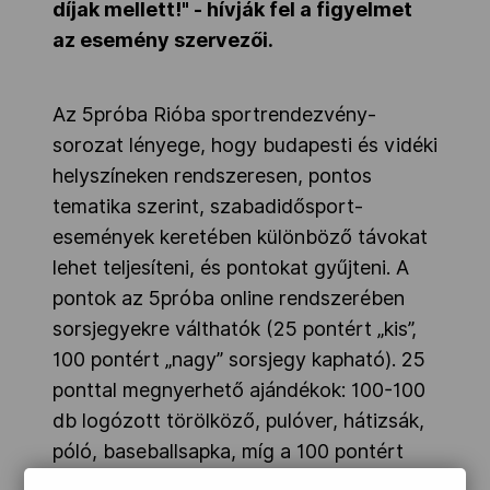
díjak mellett!" - hívják fel a figyelmet
az esemény szervezői.
Az 5próba Rióba sportrendezvény-
sorozat lényege, hogy budapesti és vidéki
helyszíneken rendszeresen, pontos
tematika szerint, szabadidősport-
események keretében különböző távokat
lehet teljesíteni, és pontokat gyűjteni. A
pontok az 5próba online rendszerében
sorsjegyekre válthatók (25 pontért „kis”,
100 pontért „nagy” sorsjegy kapható). 25
ponttal megnyerhető ajándékok: 100-100
db logózott törölköző, pulóver, hátizsák,
póló, baseballsapka, míg a 100 pontért
kapott sorsjegyekkel megnyerhető
fődíj