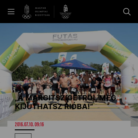
UGRÁS A TARTALOMRA »
Hírek
Galéria
Dakar 2026
„A MARGITSZIGETRŐL MÉG
Los Angeles 2028
KIJUTHATSZ RIÓBA!”
MOB
2016.07.10. 09:16