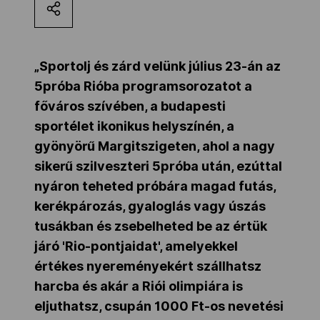
Kettőskarrier-program
„Sportolj és zárd velünk július 23-án az
NOB
5próba Rióba programsorozatot a
főváros szívében, a budapesti
sportélet ikonikus helyszínén, a
Társszervezetek
gyönyörű Margitszigeten, ahol a nagy
sikerű szilveszteri 5próba után, ezúttal
OVEP
nyáron teheted próbára magad futás,
kerékpározás, gyaloglás vagy úszás
tusákban és zsebelheted be az értük
Adatbank
járó 'Rio-pontjaidat', amelyekkel
értékes nyereményekért szállhatsz
harcba és akár a Riói olimpiára is
eljuthatsz, csupán 1000 Ft-os nevetési