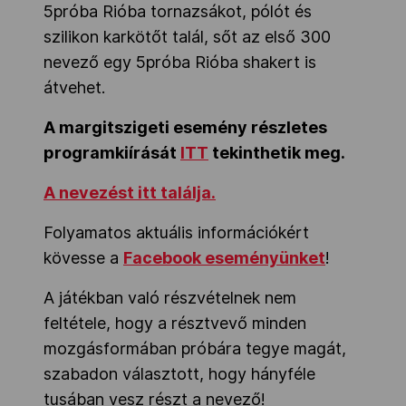
5próba Rióba tornazsákot, pólót és
szilikon karkötőt talál, sőt az első 300
nevező egy 5próba Rióba shakert is
átvehet.
A margitszigeti esemény részletes
programkiírását
ITT
tekinthetik meg.
A nevezést itt találja.
Folyamatos aktuális információkért
kövesse a
Facebook eseményünket
!
A játékban való részvételnek nem
feltétele, hogy a résztvevő minden
mozgásformában próbára tegye magát,
szabadon választott, hogy hányféle
tusában vesz részt a nevező!