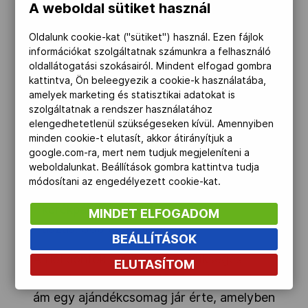
A weboldal sütiket használ
egy kétszemélyes út a Riói olimpiára
,
de további értékes nyeremények is
Oldalunk cookie-kat ("sütiket") használ. Ezen fájlok
kisorsolásra kerülnek (pl. adidas olimpiai
információkat szolgáltatnak számunkra a felhasználó
oldallátogatási szokásairól. Mindent elfogad gombra
formaruha vagy kétszemélyes utazás
kattintva, Ön beleegyezik a cookie-k használatába,
Olümpiába).
amelyek marketing és statisztikai adatokat is
szolgáltatnak a rendszer használatához
Választható tusák:
elengedhetetlenül szükségeseken kívül. Amennyiben
minden cookie-t elutasít, akkor átirányítjuk a
- gyaloglás, Nordic Walking: 6 km és 12
google.com-ra, mert nem tudjuk megjeleníteni a
weboldalunkat. Beállítások gombra kattintva tudja
km,
módosítani az engedélyezett cookie-kat.
- futás: 5,3 km és 21,4 km,
- kerékpározás: 18 km,
MINDET ELFOGADOM
- úszás: 300 és 1500 méter
BEÁLLÍTÁSOK
A riói pontok gyűjtéséhez szükséges
ELUTASÍTOM
regisztráció egyszeri 1000 Ft-ba kerül,
ám egy ajándékcsomag jár érte, amelyben