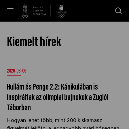
UGRÁS A TARTALOMRA »
Hírek
Kiemelt hírek
Galéria
2026-08-06
Dakar 2026
Hullám és Penge 2.2: Kánikulában is
Los Angeles 2028
inspiráltak az olimpiai bajnokok a Zuglói
Táborban
MOB
Hogyan lehet
több, mint
200 kiskamasz
figyelmét lekötni a legnagyobb nyári hőségben,