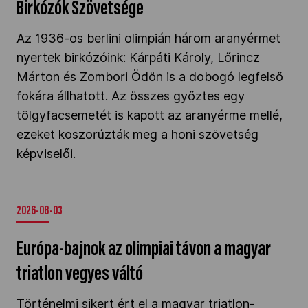
Birkózók Szövetsége
Az 1936-os berlini olimpián három aranyérmet
nyertek birkózóink: Kárpáti Károly, Lőrincz
Márton és Zombori Ödön is a dobogó legfelső
fokára állhatott.
Az összes győztes egy
tölgyfacsemetét is kapott az aranyérme mellé,
ezeket koszorúzták meg a honi szövetség
képviselői.
2026-08-03
Európa-bajnok az olimpiai távon a magyar
triatlon vegyes váltó
Történelmi sikert ért el a magyar triatlon-