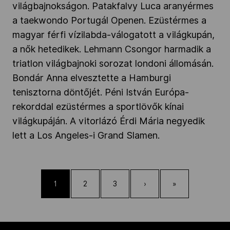
világbajnokságon. Patakfalvy Luca aranyérmes
a taekwondo Portugál Openen. Ezüstérmes a
magyar férfi vízilabda-válogatott a világkupán,
a nők hetedikek. Lehmann Csongor harmadik a
triatlon világbajnoki sorozat londoni állomásán.
Bondár Anna elvesztette a Hamburgi
tenisztorna döntőjét. Péni István Európa-
rekorddal ezüstérmes a sportlövők kínai
világkupáján. A vitorlázó Érdi Mária negyedik
lett a Los Angeles-i Grand Slamen.
1
2
3
›
»