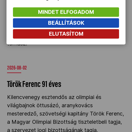
MINDET ELFOGADOM
70 éves Egervári Márta
BEÁLLÍTÁSOK
Hetven esztendős Egervári Márta kétszeres
ELUTASÍTOM
olimpikon, olimpiai és világbajnoki bronzérmes
tornász.
2026-08-02
Török Ferenc 91 éves
Kilencvenegy esztendős az olimpiai és
világbajnok öttusázó, aranykovács
mesteredző, szövetségi kapitány Török Ferenc,
a Magyar Olimpiai Bizottság tiszteletbeli tagja,
a szervezet jogi bizottságának tagja.