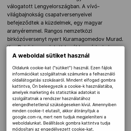
válogatott Lengyelországban. A vívó-
világbajnokság csapatversenyeivel
befejeződtek a küzdelmek, egy magyar
aranyéremmel. Rangos nemzetközi
birkózóversenyt nyert Kuramagomedov Murad.
Kun Patrícia nem jutott tovább a párizsi vizes
A weboldal sütiket használ
Európa-bajnokság női 1 méteres műugrás
selejtezőjéből. Magyar evezős-sikerek a varesei
Oldalunk cookie-kat ("sütiket") használ. Ezen fájlok
evezős Európa-bajnokságon. Magyarország
információkat szolgáltatnak számunkra a felhasználó
rendezheti az utolsó ökölvívó olimpiai
oldallátogatási szokásairól. Mindent elfogad gombra
kattintva, Ön beleegyezik a cookie-k használatába,
világkvalifikációs tornát. Az Európai Torna
amelyek marketing és statisztikai adatokat is
Szövetség engedélyezte az orosz szimbólumok
szolgáltatnak a rendszer használatához
használatát. Heti összefoglaló.
elengedhetetlenül szükségeseken kívül. Amennyiben
minden cookie-t elutasít, akkor átirányítjuk a
google.com-ra, mert nem tudjuk megjeleníteni a
weboldalunkat. Beállítások gombra kattintva tudja
2026-08-03
módosítani az engedélyezett cookie-kat.