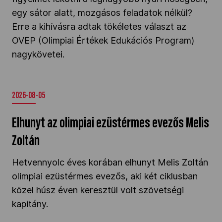
egy sátor alatt, mozgásos feladatok nélkül?
Kettőskarrier-program
Erre a kihívásra adtak tökéletes választ az
OVEP (Olimpiai Értékek Edukációs Program)
NOB
nagykövetei.
Társszervezetek
2026-08-05
Elhunyt az olimpiai ezüstérmes evezős Melis
OVEP
Zoltán
Adatbank
Hetvennyolc éves korában elhunyt Melis Zoltán
olimpiai ezüstérmes evezős, aki két ciklusban
közel húsz éven keresztül volt szövetségi
kapitány.