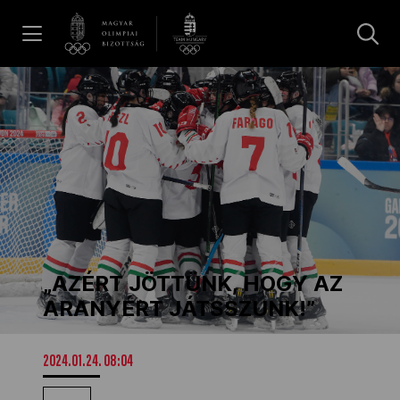
UGRÁS A TARTALOMRA »
Hírek
Galéria
Dakar 2026
„AZÉRT JÖTTÜNK, HOGY AZ
Los Angeles 2028
ARANYÉRT JÁTSSZUNK!”
MOB
2024.01.24. 08:04