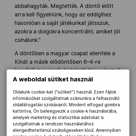
abbahagyták. Megtették. A döntő előtt
arra kell figyelnünk, hogy az eddigihez
hasonlóan a saját játékunkat játsszuk,
azokra a dolgokra koncentrálni, amiket jól
csinálunk.”
A döntőben a magyar csapat ellenfele a
Kínát a másik elődöntőben 6–4-re
legyőző, hazai pályán küzdő Korea lesz. A
A weboldal sütiket használ
csoportmérkőzések során egyszer már
találkozott a két válogatott, akkor 16–0-
Oldalunk cookie-kat ("sütiket") használ. Ezen fájlok
ra nyertek a mieink.
információkat szolgáltatnak számunkra a felhasználó
oldallátogatási szokásairól. Mindent elfogad gombra
kattintva, Ön beleegyezik a cookie-k használatába,
amelyek marketing és statisztikai adatokat is
szolgáltatnak a rendszer használatához
elengedhetetlenül szükségeseken kívül. Amennyiben