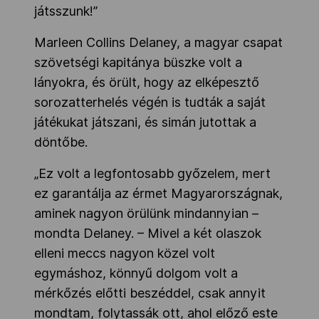
játsszunk!”
Marleen Collins Delaney, a magyar csapat
szövetségi kapitánya büszke volt a
lányokra, és örült, hogy az elképesztő
sorozatterhelés végén is tudták a saját
játékukat játszani, és simán jutottak a
döntőbe.
„Ez volt a legfontosabb győzelem, mert
ez garantálja az érmet Magyarországnak,
aminek nagyon örülünk mindannyian –
mondta Delaney. – Mivel a két olaszok
elleni meccs nagyon közel volt
egymáshoz, könnyű dolgom volt a
mérkőzés előtti beszéddel, csak annyit
mondtam, folytassák ott, ahol előző este