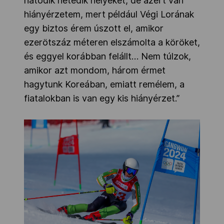
hatodik hetedik helyeket, de azért van
hiányérzetem, mert például Végi Lorának
egy biztos érem úszott el, amikor
ezerötszáz méteren elszámolta a köröket,
és eggyel korábban felállt… Nem túlzok,
amikor azt mondom, három érmet
hagytunk Koreában, emiatt remélem, a
fiatalokban is van egy kis hiányérzet.”