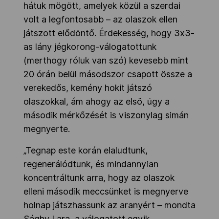
hátuk mögött, amelyek közül a szerdai
volt a legfontosabb – az olaszok ellen
játszott elődöntő. Érdekesség, hogy 3x3-
as lány jégkorong-válogatottunk
(merthogy róluk van szó) kevesebb mint
20 órán belül másodszor csapott össze a
verekedős, kemény hokit játszó
olaszokkal, ám ahogy az első, úgy a
második mérkőzését is viszonylag simán
megnyerte.
„Tegnap este korán elaludtunk,
regenerálódtunk, és mindannyian
koncentráltunk arra, hogy az olaszok
elleni második meccsünket is megnyerve
holnap játszhassunk az aranyért – mondta
Sághy Lara, a válogatott egyik