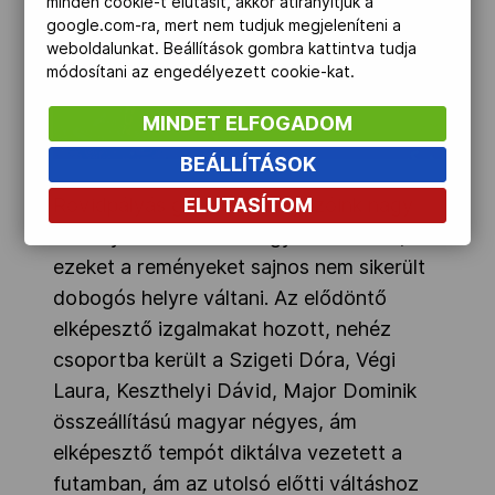
minden cookie-t elutasít, akkor átirányítjuk a
google.com-ra, mert nem tudjuk megjeleníteni a
weboldalunkat. Beállítások gombra kattintva tudja
módosítani az engedélyezett cookie-kat.
MINDET ELFOGADOM
BEÁLLÍTÁSOK
ELUTASÍTOM
Rövidpályás gyorskorcsolyázóink nagy
reményeket fűztek a vegyes váltóhoz, ám
ezeket a reményeket sajnos nem sikerült
dobogós helyre váltani. Az elődöntő
elképesztő izgalmakat hozott, nehéz
csoportba került a Szigeti Dóra, Végi
Laura, Keszthelyi Dávid, Major Dominik
összeállítású magyar négyes, ám
elképesztő tempót diktálva vezetett a
futamban, ám az utolsó előtti váltáshoz