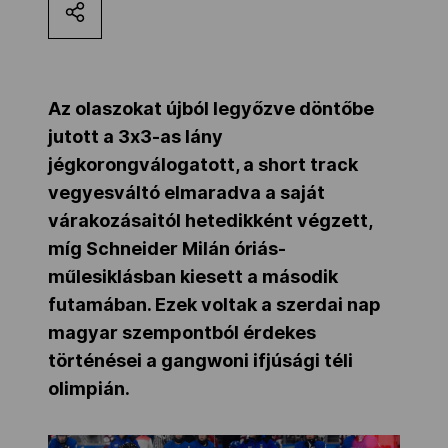
Kettőskarrier-program
NOB
Az olaszokat újból legyőzve döntőbe
jutott a 3x3-as lány
jégkorongválogatott, a short track
Társszervezetek
vegyesváltó elmaradva a saját
várakozásaitól hetedikként végzett,
míg Schneider Milán óriás-
OVEP
műlesiklásban kiesett a második
futamában. Ezek voltak a szerdai nap
Adatbank
magyar szempontból érdekes
történései a gangwoni ifjúsági téli
olimpián.