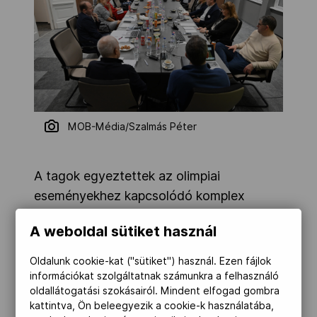
MOB-Média/Szalmás Péter
A tagok egyeztettek az olimpiai
eseményekhez kapcsolódó komplex
szűrővizsgálatok szakmai
A weboldal sütiket használ
tapasztalatairól, az orovosbizottság
ezekkel összefüggő feladatairól, a jövő
Oldalunk cookie-kat ("sütiket") használ. Ezen fájlok
évet érintő, tárgyalni kívánt témákról,
információkat szolgáltatnak számunkra a felhasználó
oldallátogatási szokásairól. Mindent elfogad gombra
projektekről.
kattintva, Ön beleegyezik a cookie-k használatába,