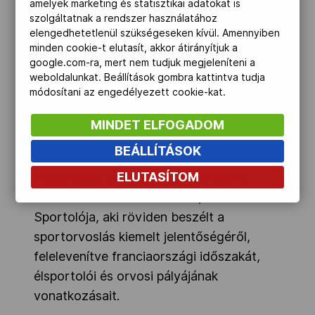
amelyek marketing és statisztikai adatokat is
Az eseményen szóba került a keretorvosi
szolgáltatnak a rendszer használatához
rendszer működése, a válogatottak
elengedhetetlenül szükségeseken kívül. Amennyiben
rutinos, tapasztalt orvosainak utánpótlása
minden cookie-t elutasít, akkor átirányítjuk a
google.com-ra, mert nem tudjuk megjeleníteni a
és a Call-center is. Igényként fogalmazták
weboldalunkat. Beállítások gombra kattintva tudja
meg az eseményeken, konferenciákon,
módosítani az engedélyezett cookie-kat.
kongresszusokon történő, „MOB-
MINDET ELFOGADOM
orvosbizottságként” való megjelenést, az
aktívabb kommunikációt.
BEÁLLÍTÁSOK
ELUTASÍTOM
A bizottság elnökségi összekötője dr.
Kamuti Jenő sebészfőorvos, a Nemzet
Sportolója, aki röviden beszélt a
sportorvoslás kiemelt jelentőségéről,
felelevenítve franciaországi időszakát,
élsportolói és orvosi pályájának
vonatkozásait.