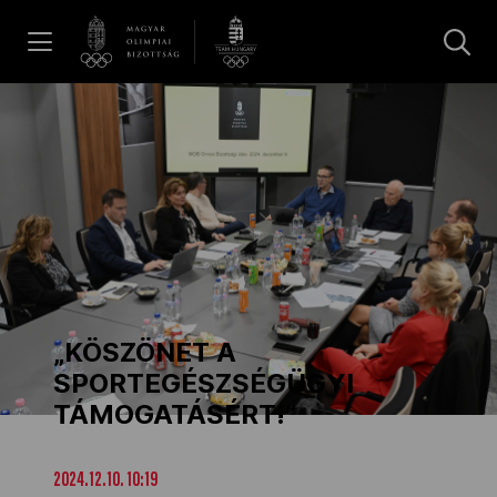
UGRÁS A TARTALOMRA »
Hírek
Galéria
Dakar 2026
„KÖSZÖNET A
Los Angeles 2028
SPORTEGÉSZSÉGÜGYI
TÁMOGATÁSÉRT!”
MOB
2024.12.10. 10:19