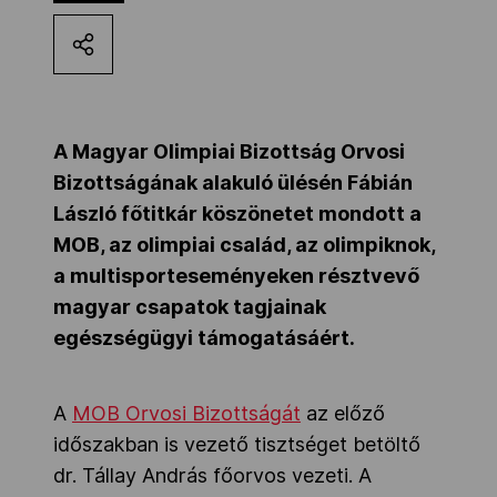
Kettőskarrier-program
NOB
A Magyar Olimpiai Bizottság Orvosi
Bizottságának alakuló ülésén Fábián
Társszervezetek
László főtitkár köszönetet mondott a
MOB, az olimpiai család, az olimpiknok,
a multisporteseményeken résztvevő
OVEP
magyar csapatok tagjainak
egészségügyi támogatásáért.
Adatbank
A
MOB Orvosi Bizottságát
az előző
időszakban is vezető tisztséget betöltő
dr. Tállay András főorvos vezeti. A