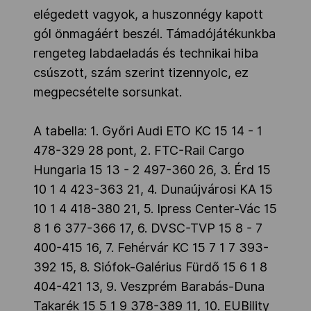
elégedett vagyok, a huszonnégy kapott
gól önmagáért beszél. Támadójátékunkba
rengeteg labdaeladás és technikai hiba
csúszott, szám szerint tizennyolc, ez
megpecsételte sorsunkat.
A tabella: 1. Győri Audi ETO KC 15 14 - 1
478-329 28 pont, 2. FTC-Rail Cargo
Hungaria 15 13 - 2 497-360 26, 3. Érd 15
10 1 4 423-363 21, 4. Dunaújvárosi KA 15
10 1 4 418-380 21, 5. Ipress Center-Vác 15
8 1 6 377-366 17, 6. DVSC-TVP 15 8 - 7
400-415 16, 7. Fehérvár KC 15 7 1 7 393-
392 15, 8. Siófok-Galérius Fürdő 15 6 1 8
404-421 13, 9. Veszprém Barabás-Duna
Takarék 15 5 1 9 378-389 11, 10. EUBility