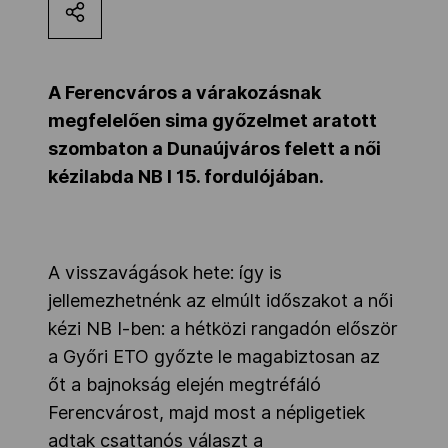
Kettőskarrier-program
A Ferencváros a várakozásnak
NOB
megfelelően sima győzelmet aratott
szombaton a Dunaújváros felett a női
kézilabda NB I 15. fordulójában.
Társszervezetek
OVEP
A visszavágások hete: így is
jellemezhetnénk az elmúlt időszakot a női
Adatbank
kézi NB I-ben: a hétközi rangadón először
a Győri ETO győzte le magabiztosan az
őt a bajnokság elején megtréfáló
Ferencvárost, majd most a népligetiek
adtak csattanós választ a