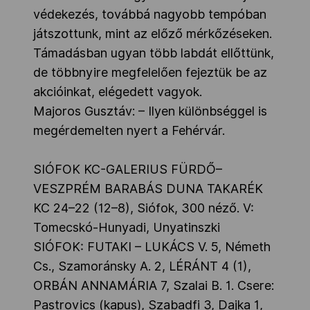
védekezés, továbbá nagyobb tempóban
játszottunk, mint az előző mérkőzéseken.
Támadásban ugyan több labdát ellőttünk,
de többnyire megfelelően fejeztük be az
akcióinkat, elégedett vagyok.
Majoros Gusztáv: – Ilyen különbséggel is
megérdemelten nyert a Fehérvár.
SIÓFOK KC-GALERIUS FÜRDŐ–
VESZPRÉM BARABÁS DUNA TAKARÉK
KC 24–22 (12–8), Siófok, 300 néző. V:
Tomecskó-Hunyadi, Unyatinszki
SIÓFOK: FUTAKI – LUKÁCS V. 5, Németh
Cs., Szamoránsky A. 2, LÉRÁNT 4 (1),
ORBÁN ANNAMÁRIA 7, Szalai B. 1. Csere:
Pastrovics (kapus), Szabadfi 3, Dajka 1,