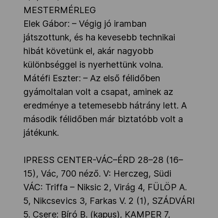
MESTERMÉRLEG
Elek Gábor: – Végig jó iramban
játszottunk, és ha kevesebb technikai
hibát követünk el, akár nagyobb
különbséggel is nyerhettünk volna.
Mátéfi Eszter: – Az első félidőben
gyámoltalan volt a csapat, aminek az
eredménye a tetemesebb hátrány lett. A
második félidőben már biztatóbb volt a
játékunk.
IPRESS CENTER-VÁC–ÉRD 28–28 (16–
15), Vác, 700 néző. V: Herczeg, Südi
VÁC: Triffa – Niksic 2, Virág 4, FÜLÖP A.
5, Nikcsevics 3, Farkas V. 2 (1), SZÁDVÁRI
5. Csere: Bíró B. (kapus), KAMPER 7,