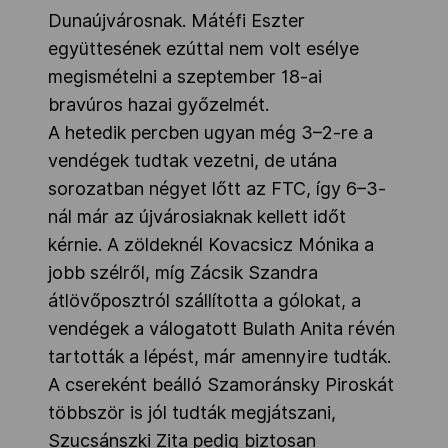
Dunaújvárosnak. Mátéfi Eszter
együttesének ezúttal nem volt esélye
megismételni a szeptember 18-ai
bravúros hazai győzelmét.
A hetedik percben ugyan még 3–2-re a
vendégek tudtak vezetni, de utána
sorozatban négyet lőtt az FTC, így 6–3-
nál már az újvárosiaknak kellett időt
kérnie. A zöldeknél Kovacsicz Mónika a
jobb szélről, míg Zácsik Szandra
átlövőposztról szállította a gólokat, a
vendégek a válogatott Bulath Anita révén
tartották a lépést, már amennyire tudták.
A csereként beálló Szamoránsky Piroskát
többször is jól tudták megjátszani,
Szucsánszki Zita pedig biztosan