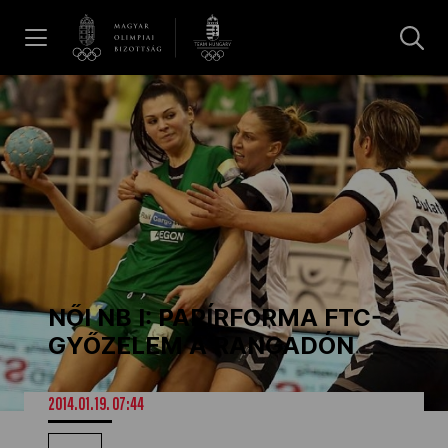
UGRÁS A TARTALOMRA »
Hírek
Galéria
Dakar 2026
NŐI NB I: PAPÍRFORMA FTC-
Los Angeles 2028
GYŐZELEM A RANGADÓN
MOB
2014.01.19. 07:44