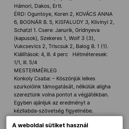
Hámori, Dakos, Ertl.
ÉRD: Oguntoye, Koren 2, KOVÁCS ANNA
6, BOGNÁR B. 5, KISFALUDY 3, KlivinyI 2,
Schatzl 1. Csere: Janurik, Gridnyeva
(kapusok), Szekeres 1, Wolf 3 (3),
Vukcsevics 2, Triscsuk 2, Balog B. 1 (1).
Kiállítások: 4, ill. 4 perc Hétméteresek:
1/1, ill. 5/4
MESTERMÉRLEG
Konkoly Csaba: – Köszönjük lelkes
szurkolóink támogatását, nélkülük aligha
szereztünk volna pontot a végjátékban.
Egyben ajánljuk az eredményt a
kézilabda-szövetség figyelmébe.
Szabó Edina: – Végig igen nagy volt a
A weboldal sütiket használ
küzdelem. Örülünk a megszerzett