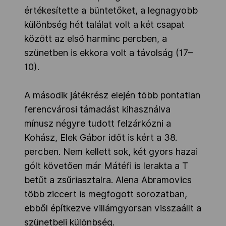
értékesítette a büntetőket, a legnagyobb
különbség hét találat volt a két csapat
között az első harminc percben, a
szünetben is ekkora volt a távolság (17–
10).
A második játékrész elején több pontatlan
ferencvárosi támadást kihasználva
mínusz négyre tudott felzárkózni a
Kohász, Elek Gábor időt is kért a 38.
percben. Nem kellett sok, két gyors hazai
gólt követően már Mátéfi is lerakta a T
betűt a zsűriasztalra. Alena Abramovics
több ziccert is megfogott sorozatban,
ebből építkezve villámgyorsan visszaállt a
szünetbeli különbség.