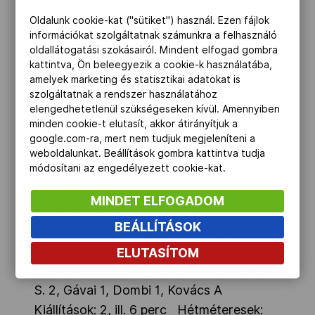
pontnak.
Oldalunk cookie-kat ("sütiket") használ. Ezen fájlok
információkat szolgáltatnak számunkra a felhasználó
oldallátogatási szokásairól. Mindent elfogad gombra
GYŐRI AUDI ETO KC–EUBILITY GROUP-
kattintva, Ön beleegyezik a cookie-k használatába,
BÉKÉSCSABAI ENKSE 24–20 (15–9),
amelyek marketing és statisztikai adatokat is
Győr, 1500 néző. V: Bóna, Miskei
szolgáltatnak a rendszer használatához
elengedhetetlenül szükségeseken kívül. Amennyiben
ETO: HERR O. – Bognár-Bódi, K.
minden cookie-t elutasít, akkor átirányítjuk a
Bulatovics, Kovacsics 2 (1), Sirián 2,
google.com-ra, mert nem tudjuk megjeleníteni a
Hornyák D. 2, Korsós 3. Csere: Hornyák Á.
weboldalunkat. Beállítások gombra kattintva tudja
módosítani az engedélyezett cookie-kat.
2, Görbicz 3 (2), E. Amorim 3, Löke 4,
Orbán 1, Soós 2
MINDET ELFOGADOM
BÉKÉSCSABA: SIPEKI – Csáki,
BEÁLLÍTÁSOK
Nikolajenko 3, Szögi 1, Szabó V. 1,
HANCZVIKKEL 5, Kelemen 3.
ELUTASÍTOM
Csere: VERESS (kapus), Barján 3 (1), Tóth
S. 2, Gávai 1, Dombi 1, Kovács A
Kiállítások: 2, ill. 6 perc Hétméteresek: