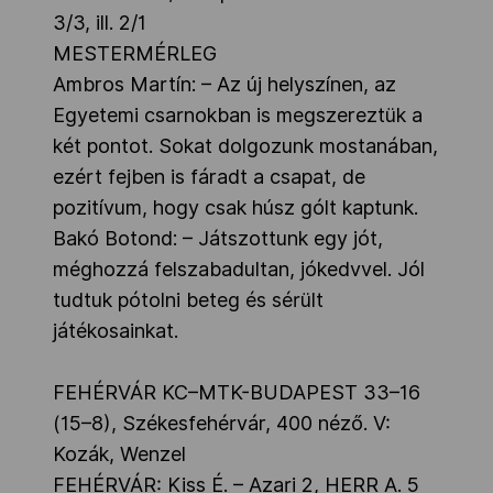
3/3, ill. 2/1
MESTERMÉRLEG
Ambros Martín: – Az új helyszínen, az
Egyetemi csarnokban is megszereztük a
két pontot. Sokat dolgozunk mostanában,
ezért fejben is fáradt a csapat, de
pozitívum, hogy csak húsz gólt kaptunk.
Bakó Botond: – Játszottunk egy jót,
méghozzá felszabadultan, jókedvvel. Jól
tudtuk pótolni beteg és sérült
játékosainkat.
FEHÉRVÁR KC–MTK-BUDAPEST 33–16
(15–8), Székesfehérvár, 400 néző. V:
Kozák, Wenzel
FEHÉRVÁR: Kiss É. – Azari 2, HERR A. 5