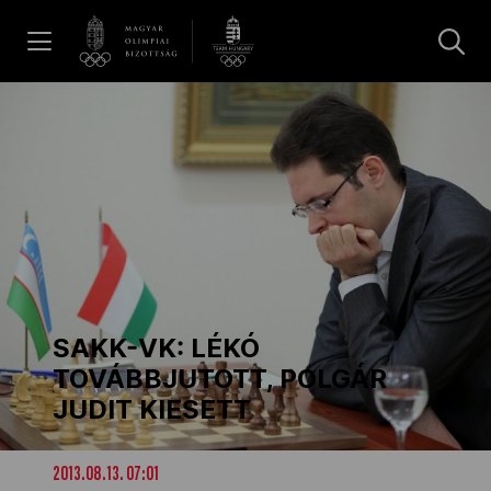
UGRÁS A TARTALOMRA »
Hírek
Galéria
Dakar 2026
SAKK-VK: LÉKÓ
Los Angeles 2028
TOVÁBBJUTOTT, POLGÁR
JUDIT KIESETT
MOB
2013.08.13. 07:01