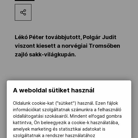
Kettőskarrier-program
NOB
Lékó Péter továbbjutott, Polgár Judit
viszont kiesett a norvégiai Tromsőben
zajló sakk-világkupán.
Társszervezetek
OVEP
Lékó a vasárnapi győzelme után hétfőn
A weboldal sütiket használ
sötéttel döntetlent ért el – a verseny
Adatbank
honlapja szerint – a norvég Leif
Oldalunk cookie-kat ("sütiket") használ. Ezen fájlok
Johannessen ellen, ezzel megnyerte a
információkat szolgáltatnak számunkra a felhasználó
oldallátogatási szokásairól. Mindent elfogad gombra
párharcot, és továbblépett a legjobb 64
kattintva, Ön beleegyezik a cookie-k használatába,
közé.
amelyek marketing és statisztikai adatokat is
Polgár Juditnak győznie kellett a kubai
szolgáltatnak a rendszer használatához