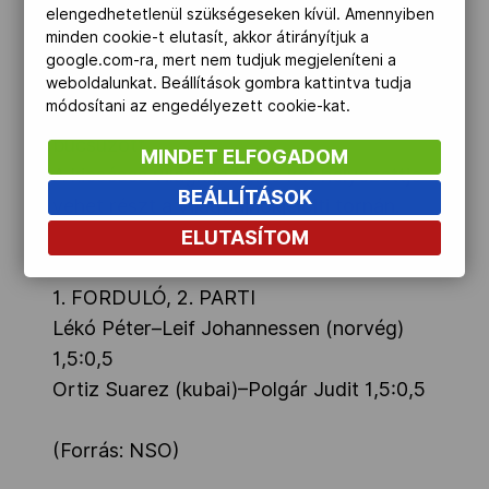
elengedhetetlenül szükségeseken kívül. Amennyiben
Ortiz Suarez ellen, mivel az első partiban
minden cookie-t elutasít, akkor átirányítjuk a
vereséget szenvedett. A maratoni
google.com-ra, mert nem tudjuk megjeleníteni a
második játszmában Polgár világossal a
weboldalunkat. Beállítások gombra kattintva tudja
módosítani az engedélyezett cookie-kat.
87. lépésben döntetlent ért el, így
búcsúzott.
MINDET ELFOGADOM
A kieséses világkupa első két helyezettje
BEÁLLÍTÁSOK
vehet részt a világbajnokjelölti tornán.
ELUTASÍTOM
SAKK-VILÁGKUPA, TROMSÖ
1. FORDULÓ, 2. PARTI
Lékó Péter–Leif Johannessen (norvég)
1,5:0,5
Ortiz Suarez (kubai)–Polgár Judit 1,5:0,5
(Forrás: NSO)