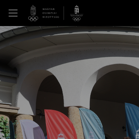
UGRÁS A TARTALOMRA »
Hírek
Galéria
Dakar 2026
Los Angeles 2028
MOB
Kettőskarrier-program