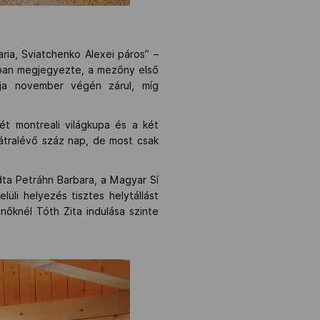
ia, Sviatchenko Alexei páros” –
tban megjegyezte, a mezőny első
iója november végén zárul, míg
ét montreali világkupa és a két
hátralévő száz nap, de most csak
dta Petráhn Barbara, a Magyar Sí
lüli helyezés tisztes helytállást
nőknél Tóth Zita indulása szinte