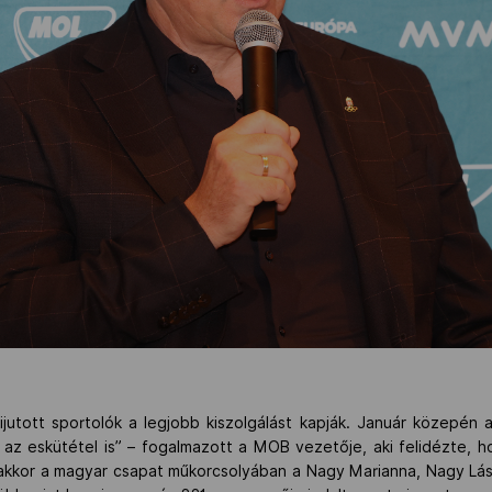
jutott sportolók a legjobb kiszolgálást kapják. Január közepén
 az eskütétel is” – fogalmazott a MOB vezetője, aki felidézte, 
 akkor a magyar csapat műkorcsolyában a Nagy Marianna, Nagy Lá