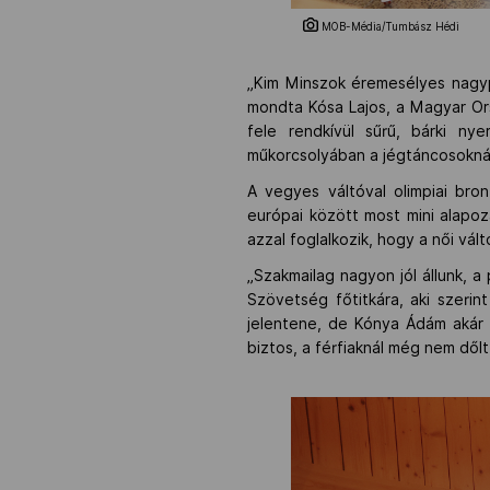
MOB-Média/Tumbász Hédi
„Kim Minszok éremesélyes nagyp
mondta Kósa Lajos, a Magyar Or
fele rendkívül sűrű, bárki ny
műkorcsolyában a jégtáncosoknál
A vegyes váltóval olimpiai bro
európai között most mini alapoz
azzal foglalkozik, hogy a női vált
„Szakmailag nagyon jól állunk, 
Szövetség főtitkára, aki szerint
jelentene, de Kónya Ádám akár ö
biztos, a férfiaknál még nem dőlt 