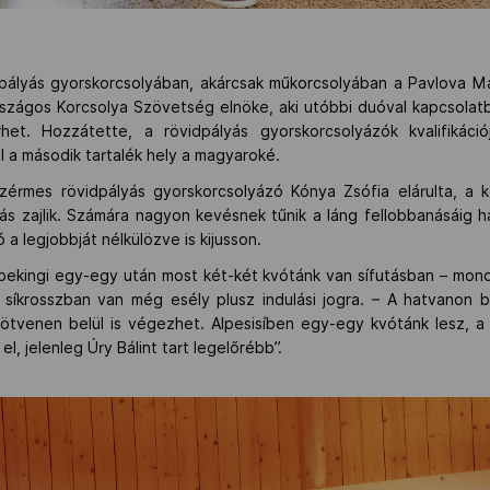
ályás gyorskorcsolyában, akárcsak műkorcsolyában a Pavlova Mar
szágos Korcsolya Szövetség elnöke, aki utóbbi duóval kapcsola
erhet. Hozzátette, a rövidpályás gyorskorcsolyázók kvalifikác
 a második tartalék hely a magyaroké.
nzérmes rövidpályás gyorskorcsolyázó Kónya Zsófia elárulta, a k
ás zajlik. Számára nagyon kevésnek tűnik a láng fellobbanásáig 
ó a legjobbját nélkülözve is kijusson.
a pekingi egy-egy után most két-két kvótánk van sífutásban – mon
 síkrosszban van még esély plusz indulási jogra. – A hatvanon be
tvenen belül is végezhet. Alpesisíben egy-egy kvótánk lesz, a 
el, jelenleg Úry Bálint tart legelőrébb”.