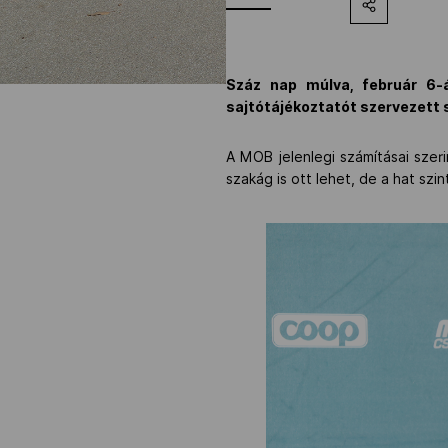
Száz nap múlva, február 6-á
sajtótájékoztatót szervezett 
A MOB jelenlegi számításai szer
szakág is ott lehet, de a hat szi