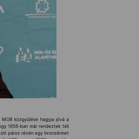
 a MOB közgyűlése hagyja jóvá a
hogy 1956-ban már rendeztek téli
szló páros révén egy bronzérmet