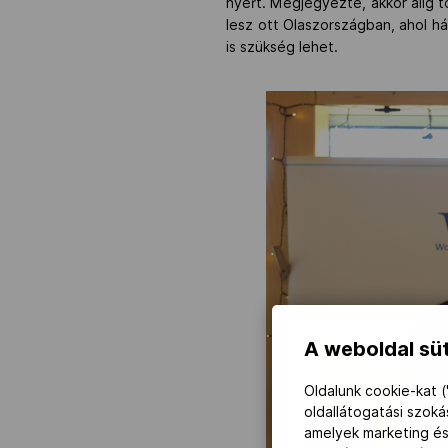
nyert. Megjegyezte, akkor alig 
lesz ott Olaszországban, ahol h
is szükség lehet.
A weboldal süt
Oldalunk cookie-kat (
oldallátogatási szok
amelyek marketing és