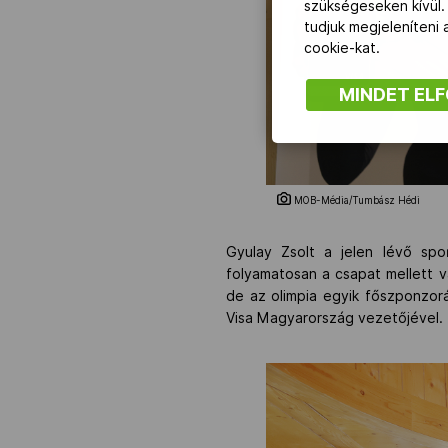
szükségeseken kívül.
tudjuk megjeleníteni
cookie-kat.
MINDET EL
MOB-Média/Tumbász Hédi
Gyulay Zsolt a jelen lévő spor
folyamatosan a csapat mellett v
de az olimpia egyik főszponzorá
Visa Magyarország vezetőjével.