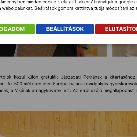
 Amennyiben minden cookie-t elutasít, akkor átirányítjuk a google.
 a weboldalunkat. Beállítások gombra kattintva tudja módosítani a
FOGADOM
BEÁLLÍTÁSOK
ELUTASÍT
tolók közül külön gratulált Jászapáti Petrának a kitartásáho
an. Az 500 méteren idén Európa-bajnok rövidpályás gyorskorcsol
nak, a Visának a nagykövete lett. Az erről szóló megállapodást 