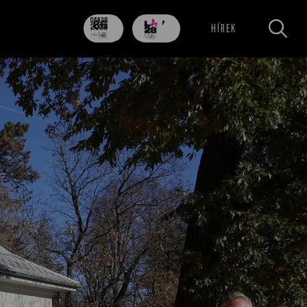
86
707
HÍREK
nap
nap