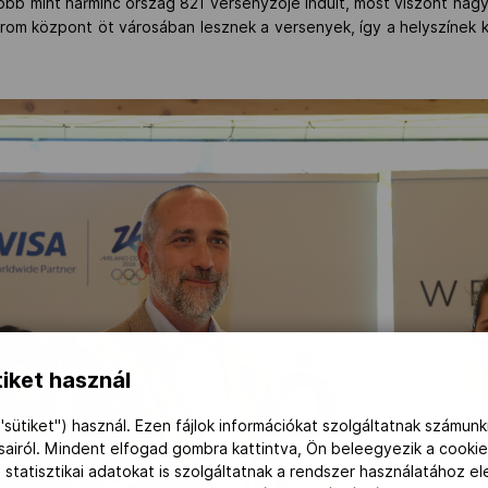
több mint harminc ország 821 versenyzője indult, most viszont nag
árom központ öt városában lesznek a versenyek, így a helyszínek 
iket használ
"sütiket") használ. Ezen fájlok információkat szolgáltatnak számunk
ásairól. Mindent elfogad gombra kattintva, Ön beleegyezik a cookie
 statisztikai adatokat is szolgáltatnak a rendszer használatához e