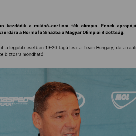
n kezdődik a milánó-cortinai téli olimpia. Ennek apropój
szerdára a Normafa Síházba a Magyar Olimpiai Bizottság.
int a legjobb esetben 19-20 tagú lesz a Team Hungary, de a reális
nte biztosra mondható.