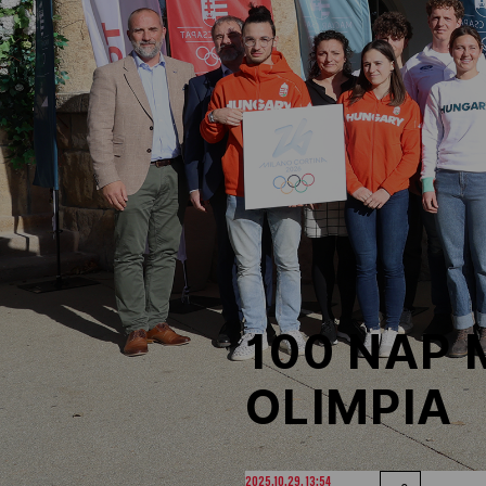
NOB
Társszervezetek
OVEP
Adatbank
100 NAP 
OLIMPIA
2025.10.29. 13:54