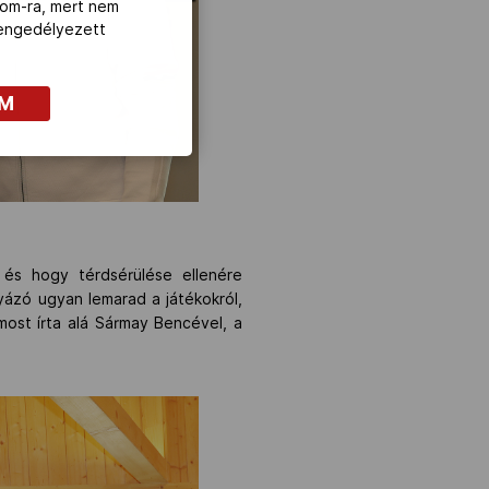
com-ra, mert nem
z engedélyezett
OM
z és hogy térdsérülése ellenére
yázó ugyan lemarad a játékokról,
most írta alá Sármay Bencével, a