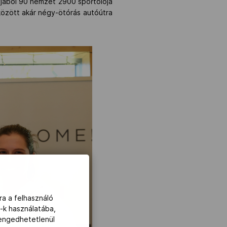
yjából 90 nemzet 2900 sportolója
között akár négy-ötórás autóútra
ra a felhasználó
-k használatába,
lengedhetetlenül