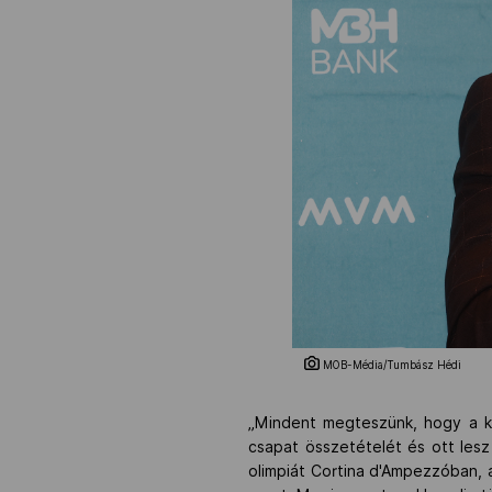
MOB-Média/Tumbász Hédi
„Mindent megteszünk, hogy a ki
csapat összetételét és ott lesz
olimpiát Cortina d'Ampezzóban,