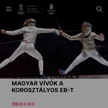
UGRÁS A TARTALOMRA »
Hírek
Galéria
Dakar 2026
12 ÉREMMEL ZÁRTÁK A
Los Angeles 2028
MAGYAR VÍVÓK A
KOROSZTÁLYOS EB-T
MOB
2018.03.11. 18:13