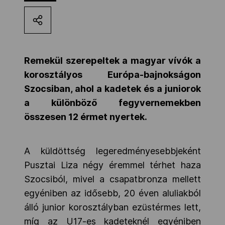
Kettőskarrier-program
NOB
Remekül szerepeltek a magyar vívók a
korosztályos Európa-bajnokságon
Szocsiban, ahol a kadetek és a juniorok
Társszervezetek
a különböző fegyvernemekben
összesen 12 érmet nyertek.
OVEP
A küldöttség legeredményesebbjeként
Adatbank
Pusztai Liza négy éremmel térhet haza
Szocsiból, mivel a csapatbronza mellett
egyéniben az idősebb, 20 éven aluliakból
álló junior korosztályban ezüstérmes lett,
míg az U17-es kadeteknél egyéniben