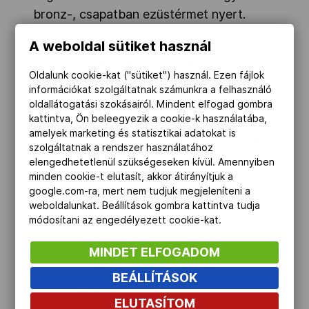
bronz-, csapatban ezüstérmet nyert.
A kadet korosztályban három arany-, két
A weboldal sütiket használ
ezüst- és két bronzérmet szereztek a
Oldalunk cookie-kat ("sütiket") használ. Ezen fájlok
magyarok, míg a junioroknál egy arany,
információkat szolgáltatnak számunkra a felhasználó
két ezüst és két bronzérem volt a termés.
oldallátogatási szokásairól. Mindent elfogad gombra
kattintva, Ön beleegyezik a cookie-k használatába,
Így összességében négy arany-, négy
amelyek marketing és statisztikai adatokat is
ezüst- és négy bronzéremmel zárt a
szolgáltatnak a rendszer használatához
válogatott.
elengedhetetlenül szükségeseken kívül. Amennyiben
minden cookie-t elutasít, akkor átirányítjuk a
A versenynapok részletes beszámolói a
google.com-ra, mert nem tudjuk megjeleníteni a
weboldalunkat. Beállítások gombra kattintva tudja
hunfencing.hu
-n olvashatóak.
módosítani az engedélyezett cookie-kat.
(MOB-MTI, fotó: hunfencing.hu)
MINDET ELFOGADOM
BEÁLLÍTÁSOK
OLIMPIAI SPORT
ELUTASÍTOM