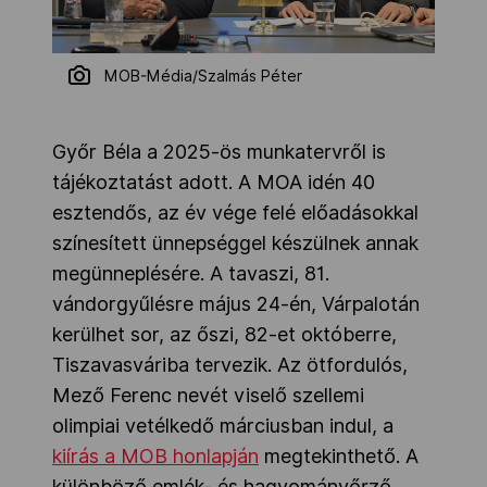
MOB-Média/Szalmás Péter
Győr Béla a 2025-ös munkatervről is
tájékoztatást adott. A MOA idén 40
esztendős, az év vége felé előadásokkal
színesített ünnepséggel készülnek annak
megünneplésére. A tavaszi, 81.
vándorgyűlésre május 24-én, Várpalotán
kerülhet sor, az őszi, 82-et októberre,
Tiszavasváriba tervezik. Az ötfordulós,
Mező Ferenc nevét viselő szellemi
olimpiai vetélkedő márciusban indul, a
kiírás a MOB honlapján
megtekinthető. A
különböző emlék- és hagyományőrző