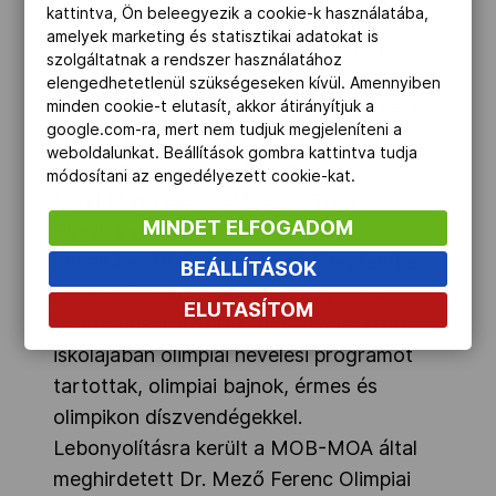
Bizottság február utolsó hetében,
kattintva, Ön beleegyezik a cookie-k használatába,
amelyek marketing és statisztikai adatokat is
Lausanne-ban megrendezett, Olympic
szolgáltatnak a rendszer használatához
Solidarity-program támogatásával
elengedhetetlenül szükségeseken kívül. Amennyiben
megrendezett OVEP-továbbképzésre, és
minden cookie-t elutasít, akkor átirányítjuk a
google.com-ra, mert nem tudjuk megjeleníteni a
ugyancsak a program, illetve a MOB
weboldalunkat. Beállítások gombra kattintva tudja
támogatásával OVEP módszertani
módosítani az engedélyezett cookie-kat.
továbbképzésen vett részt Szijj Lilla és
MINDET ELFOGADOM
Pignitzky Dorottya Litvániában,
november 18. és 26. között. Szeptember
BEÁLLÍTÁSOK
23. és 27. között az Európai Sporthét
ELUTASÍTOM
keretén belül az ország öt kiválasztott
iskolájában olimpiai nevelési programot
tartottak, olimpiai bajnok, érmes és
olimpikon díszvendégekkel.
Lebonyolításra került a MOB-MOA által
meghirdetett Dr. Mező Ferenc Olimpiai