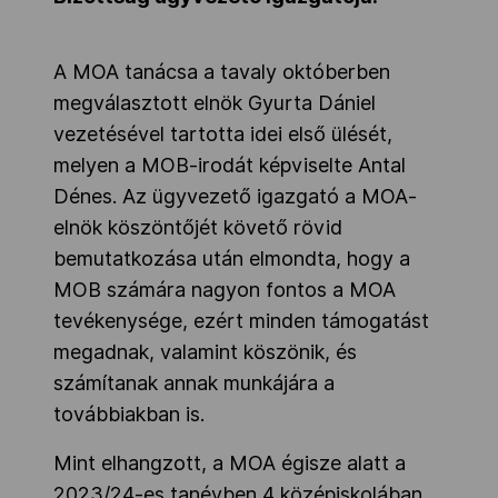
A MOA tanácsa a tavaly októberben
megválasztott elnök Gyurta Dániel
vezetésével tartotta idei első ülését,
melyen a MOB-irodát képviselte Antal
Dénes. Az ügyvezető igazgató a MOA-
elnök köszöntőjét követő rövid
bemutatkozása után elmondta, hogy a
MOB számára nagyon fontos a MOA
tevékenysége, ezért minden támogatást
megadnak, valamint köszönik, és
számítanak annak munkájára a
továbbiakban is.
Mint elhangzott, a MOA égisze alatt a
2023/24-es tanévben 4 középiskolában