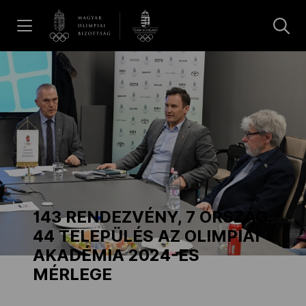
UGRÁS A TARTALOMRA »
Hírek
Galéria
Dakar 2026
143 RENDEZVÉNY, 7 ORSZÁG,
Los Angeles 2028
44 TELEPÜLÉS AZ OLIMPIAI
AKADÉMIA 2024-ES
MÉRLEGE
MOB