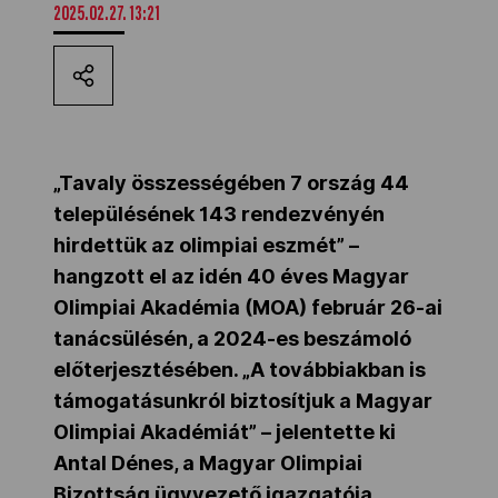
2025.02.27. 13:21
Kettőskarrier-program
NOB
„Tavaly összességében 7 ország 44
Társszervezetek
településének 143 rendezvényén
hirdettük az olimpiai eszmét” –
hangzott el az idén 40 éves Magyar
OVEP
Olimpiai Akadémia (MOA) február 26-ai
tanácsülésén, a 2024-es beszámoló
Adatbank
előterjesztésében. „A továbbiakban is
támogatásunkról biztosítjuk a Magyar
Olimpiai Akadémiát” – jelentette ki
Antal Dénes, a Magyar Olimpiai
Bizottság ügyvezető igazgatója.