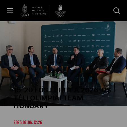
UGRÁS A TARTALOMRA »
Hírek
Galéria
Dakar 2026
15-20 FŐS LEHET A 2026-OS
Los Angeles 2028
TÉLI OLIMPIAI TEAM
HUNGARY
MOB
2025.02.06. 12:26