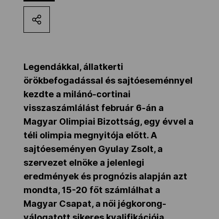
Kettőskarrier-program
NOB
Legendákkal, állatkerti
örökbefogadással és sajtóeseménnyel
Társszervezetek
kezdte a milánó-cortinai
visszaszámlálást február 6-án a
Magyar Olimpiai Bizottság, egy évvel a
OVEP
téli olimpia megnyitója előtt. A
sajtóeseményen Gyulay Zsolt, a
Adatbank
szervezet elnöke a jelenlegi
eredmények és prognózis alapján azt
mondta, 15-20 főt számlálhat a
Magyar Csapat, a női jégkorong-
válogatott sikeres kvalifikációja