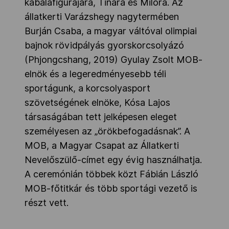
kabalafigurájára, Tinára és Milóra. Az
állatkerti Varázshegy nagytermében
Burján Csaba, a magyar váltóval olimpiai
bajnok rövidpályás gyorskorcsolyázó
(Phjongcshang, 2019) Gyulay Zsolt MOB-
elnök és a legeredményesebb téli
sportágunk, a korcsolyasport
szövetségének elnöke, Kósa Lajos
társaságában tett jelképesen eleget
személyesen az „örökbefogadásnak”. A
MOB, a Magyar Csapat az Állatkerti
Nevelőszülő-címet egy évig használhatja.
A ceremónián többek közt Fábián László
MOB-főtitkár és több sportági vezető is
részt vett.