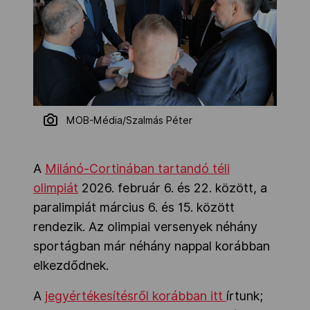
MOB-Média/Szalmás Péter
A
Milánó-Cortinában tartandó téli
olimpiát
2026. február 6. és 22. között, a
paralimpiát március 6. és 15. között
rendezik. Az olimpiai versenyek néhány
sportágban már néhány nappal korábban
elkezdődnek.
A
jegyértékesítésről korábban itt
írtunk;