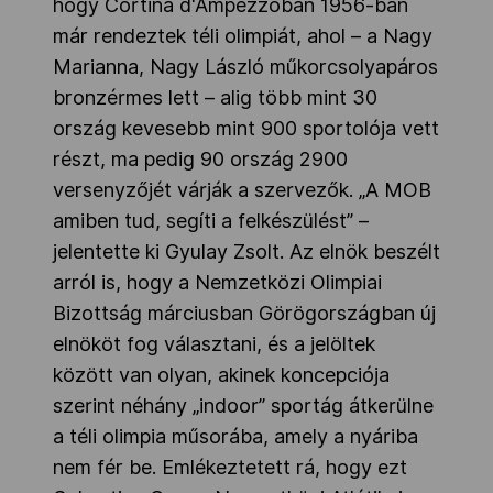
hogy Cortina d'Ampezzóban 1956-ban
már rendeztek téli olimpiát, ahol – a Nagy
Marianna, Nagy László műkorcsolyapáros
bronzérmes lett – alig több mint 30
ország kevesebb mint 900 sportolója vett
részt, ma pedig 90 ország 2900
versenyzőjét várják a szervezők. „A MOB
amiben tud, segíti a felkészülést” –
jelentette ki Gyulay Zsolt. Az elnök beszélt
arról is, hogy a Nemzetközi Olimpiai
Bizottság márciusban Görögországban új
elnököt fog választani, és a jelöltek
között van olyan, akinek koncepciója
szerint néhány „indoor” sportág átkerülne
a téli olimpia műsorába, amely a nyáriba
nem fér be. Emlékeztetett rá, hogy ezt