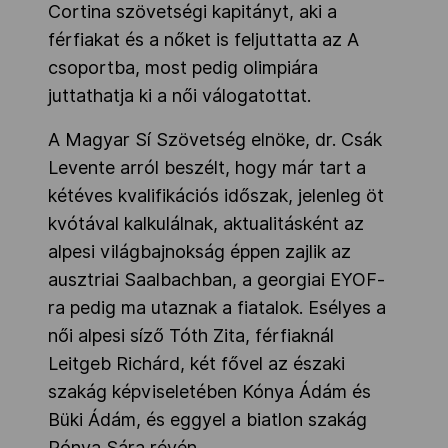
Cortina szövetségi kapitányt, aki a
férfiakat és a nőket is feljuttatta az A
csoportba, most pedig olimpiára
juttathatja ki a női válogatottat.
A Magyar Sí Szövetség elnöke, dr. Csák
Levente arról beszélt, hogy már tart a
kétéves kvalifikációs időszak, jelenleg öt
kvótával kalkulálnak, aktualitásként az
alpesi világbajnokság éppen zajlik az
ausztriai Saalbachban, a georgiai EYOF-
ra pedig ma utaznak a fiatalok. Esélyes a
női alpesi síző Tóth Zita, férfiaknál
Leitgeb Richárd, két fővel az északi
szakág képviseletében Kónya Ádám és
Büki Ádám, és eggyel a biatlon szakág
Pónya Sára révén.