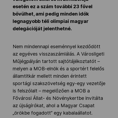
esetén ez a szám további 23 fővel
bővülhet, ami pedig minden idők
legnagyobb téli olimpiai magyar
delegációját jelenthetné.
Nem mindennapi eseménnyel kezdődött
az egyéves visszaszámlálás. A Városligeti
Műjégpályán tartott sajtótájékoztatót –
melyen a MOB-elnök és a sportért felelős
államtitkár mellett minden érintett
sportági szakszövetség egy-egy vezetője
is felszólalt – megelőzően a MOB a
Fővárosi Állat- és Növénykertbe invitálta
az újságírókat, ahol a Magyar Csapat
„örökbe fogadott” egy kabalaállatot.