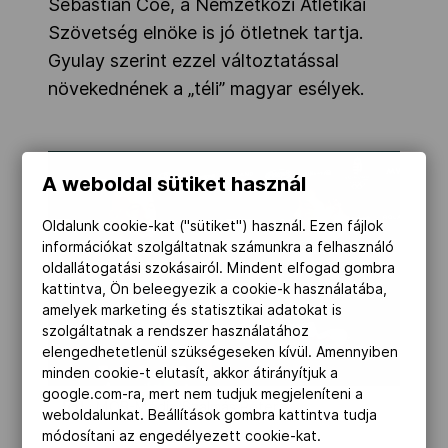
Sebastian Coe, a Nemzetközi Atlétikai
Szövetség elnöke is jó ötletnek tartja.
Gyulay szerint ezzel változtatással
növekednének a „téli” magyar esélyek.
A weboldal sütiket használ
Oldalunk cookie-kat ("sütiket") használ. Ezen fájlok
információkat szolgáltatnak számunkra a felhasználó
oldallátogatási szokásairól. Mindent elfogad gombra
kattintva, Ön beleegyezik a cookie-k használatába,
amelyek marketing és statisztikai adatokat is
szolgáltatnak a rendszer használatához
elengedhetetlenül szükségeseken kívül. Amennyiben
minden cookie-t elutasít, akkor átirányítjuk a
google.com-ra, mert nem tudjuk megjeleníteni a
MOB-Média/Szalmás Péter
weboldalunkat. Beállítások gombra kattintva tudja
módosítani az engedélyezett cookie-kat.