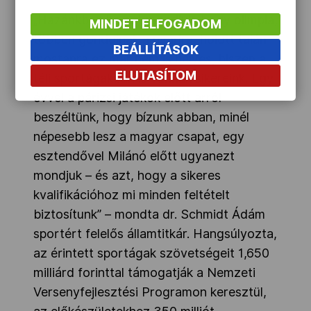
„Hazánkban ha azt mondjuk, hogy olimpia,
MINDET ELFOGADOM
többen gondolnak a nyárira, holott talán
BEÁLLÍTÁSOK
mostanra ez már nem is helyes, hiszen a
ELUTASÍTOM
téli sportágakban is vannak sikereink. Egy
évvel a párizsi játékok előtt arról
beszéltünk, hogy bízunk abban, minél
népesebb lesz a magyar csapat, egy
esztendővel Milánó előtt ugyanezt
mondjuk – és azt, hogy a sikeres
kvalifikációhoz mi minden feltételt
biztosítunk” – mondta dr. Schmidt Ádám
sportért felelős államtitkár. Hangsúlyozta,
az érintett sportágak szövetségeit 1,650
milliárd forinttal támogatják a Nemzeti
Versenyfejlesztési Programon keresztül,