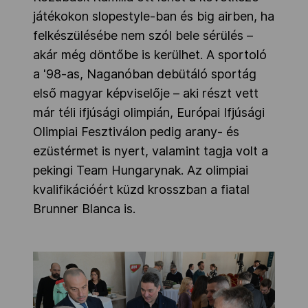
játékokon slopestyle-ban és big airben, ha
felkészülésébe nem szól bele sérülés –
akár még döntőbe is kerülhet. A sportoló
a '98-as, Naganóban debütáló sportág
első magyar képviselője – aki részt vett
már téli ifjúsági olimpián, Európai Ifjúsági
Olimpiai Fesztiválon pedig arany- és
ezüstérmet is nyert, valamint tagja volt a
pekingi Team Hungarynak. Az olimpiai
kvalifikációért küzd krosszban a fiatal
Brunner Blanca is.