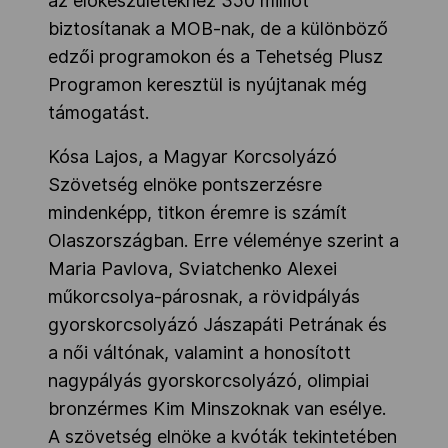
az előkészületekhez 350 milliót
biztosítanak a MOB-nak, de a különböző
edzői programokon és a Tehetség Plusz
Programon keresztül is nyújtanak még
támogatást.
Kósa Lajos, a Magyar Korcsolyázó
Szövetség elnöke pontszerzésre
mindenképp, titkon éremre is számít
Olaszországban. Erre véleménye szerint a
Maria Pavlova, Sviatchenko Alexei
műkorcsolya-párosnak, a rövidpályás
gyorskorcsolyázó Jászapáti Petrának és
a női váltónak, valamint a honosított
nagypályás gyorskorcsolyázó, olimpiai
bronzérmes Kim Minszoknak van esélye.
A szövetség elnöke a kvóták tekintetében