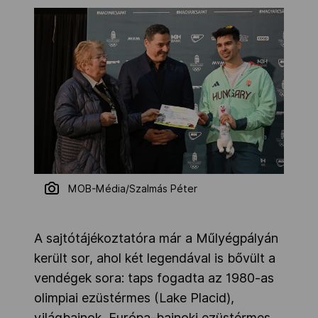
MOB-Média/Szalmás Péter
A sajtótájékoztatóra már a Műlyégpályán
került sor, ahol két legendával is bővült a
vendégek sora: taps fogadta az 1980-as
olimpiai ezüstérmes (Lake Placid),
világbajnok, Európa-bajnoki ezüstérmes