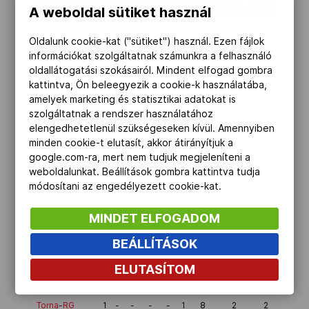
SPORTÁG
I.
II.
III.
IV.
V.
VI.
PONT
FÉRFI
NÕ
ÖSSZ
A weboldal sütiket használ
Asztalitenisz
-
-
-
1
-
-
3
-
3
3
Oldalunk cookie-kat ("sütiket") használ. Ezen fájlok
Atlétika
-
-
-
-
-
-
-
24
13
37
információkat szolgáltatnak számunkra a felhasználó
Birkózás
-
1
-
-
-
-
5
8
-
8
oldallátogatási szokásairól. Mindent elfogad gombra
kattintva, Ön beleegyezik a cookie-k használatába,
Cselgáncs
-
-
-
-
-
-
-
5
1
6
amelyek marketing és statisztikai adatokat is
Evezés
-
-
-
-
1
-
2
2
2
4
szolgáltatnak a rendszer használatához
Kajak-kenu
4
2
1
1
1
1
48
11
4
15
elengedhetetlenül szükségeseken kívül. Amennyiben
minden cookie-t elutasít, akkor átirányítjuk a
Kerékpár
-
-
-
-
1
-
2
-
1
1
google.com-ra, mert nem tudjuk megjeleníteni a
Kézilabda
-
1
-
-
-
-
5
-
15
15
weboldalunkat. Beállítások gombra kattintva tudja
Ökölvívás
-
-
1
-
-
-
4
3
-
3
módosítani az engedélyezett cookie-kat.
Öttusa
-
1
-
-
-
-
5
2
2
4
MINDET ELFOGADOM
Sportlövészet
-
-
1
-
1
-
6
6
1
7
BEÁLLÍTÁSOK
Súlyemelés
-
1
-
-
1
1
8
4
3
7
Tékvando
-
-
-
-
1
-
2
1
-
1
ELUTASÍTOM
Tenisz
-
-
-
-
-
-
-
2
3
5
Torna
-
RG
1
-
-
-
-
1
8
2
2
4