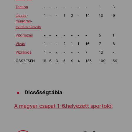
Triatlon
-
-
-
-
-
-
-
1
3
4
Úszás
-
1
-
-
1
2
-
14
13
9
22
mûugrás
-
szinkronúszás
Vitorlázás
-
-
-
-
-
-
-
5
1
6
Vívás
1
-
-
2
1
1
16
7
6
13
Vízilabda
1
-
-
-
-
-
7
13
-
13
ÖSSZESEN
8
6
3
5
9
4
135
109
69
178
Dicsőségtábla
A magyar csapat 1-6.helyezett sportolói