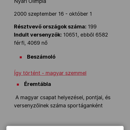
Nyári Olimpia
Kettőskarrier-program
2000 szeptember 16 - október 1
Résztvevő országok száma:
199
NOB
Indult versenyzők:
10651, ebbõl 6582
férfi, 4069 nő
Társszervezetek
Beszámoló
Így történt - magyar szemmel
OVEP
Éremtábla
Adatbank
A magyar csapat helyezései, pontjai, és
versenyzõinek száma sportáganként