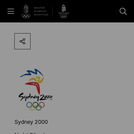
UGRÁS A TARTALOMRA »
Hírek
Galéria
Dakar 2026
Los Angeles 2028
MOB
Sydney 2000