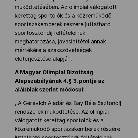
múködtetésében. Az olimpiai válogatott
kerettag sportolók és a közremüködő
sportszakemberek részére juttatható
sportösztöndíj feltételeinek
meghatározása, javaslattétel annak
mértékére a szakszövetségek
elöterjesztése alapján."
A Magyar Olimpial Bizottság
Alapszabályának 4.§ 3. pontja az
alábbiak szerint módosul:
,,A Gerevich Aladár és Bay Béla ösztöndíj
rendszerek müködtetése. Az olimpiai
válogatott kerettag sportolók és a
közremüködő sportszakemberek részére
juttatható sportösztöndíj feltételeinek