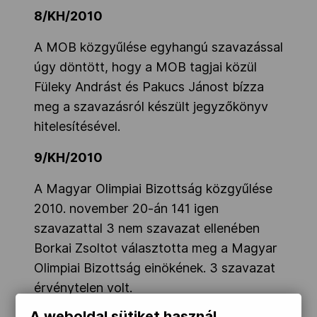
8/KH/2010
A MOB közgyűlése egyhangú szavazással
úgy döntött, hogy a MOB tagjai közül
Füleky Andrást és Pakucs Jánost bízza
meg a szavazásról készült jegyzőkönyv
hitelesítésével.
9/KH/2010
A Magyar Olimpiai Bizottság közgyűlése
2010. november 20-án 141 igen
szavazattal 3 nem szavazat ellenében
Borkai Zsoltot választotta meg a Magyar
Olimpiai Bizottság einökének. 3 szavazat
érvénytelen volt.
A szavazásra jogosult 170 tagból 147 volt
A weboldal sütiket használ