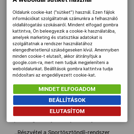
jelen, azaz a közgyűlés határozatképes
volt, a jelölt pedig megkapta a tisztség
Oldalunk cookie-kat ("sütiket") használ. Ezen fájlok
információkat szolgáltatnak számunkra a felhasználó
elnyeréséhez szükséges
oldallátogatási szokásairól. Mindent elfogad gombra
szavazatmennyiséget (a jelenlévők 50
kattintva, Ön beleegyezik a cookie-k használatába,
százaléka plusz egy fö).
amelyek marketing és statisztikai adatokat is
szolgáltatnak a rendszer használatához
elengedhetetlenül szükségeseken kívül. Amennyiben
10/KH/2010
minden cookie-t elutasít, akkor átirányítjuk a
google.com-ra, mert nem tudjuk megjeleníteni a
A Magyar Olimpiai Bizottság
weboldalunkat. Beállítások gombra kattintva tudja
közgyűlése egyhangú szavazással az
módosítani az engedélyezett cookie-kat.
aIábbi pontokban módositotta a MOB
MINDET ELFOGADOM
alapszabályát:
BEÁLLÍTÁSOK
A Magyar Olimpiai Bizottság
Alapszabályának 4.§ 3. pontja a
ELUTASÍTOM
jelenleg hatályos Alapszabály szerint:
,,Részvétel a Sportösztöndíj-rendszer