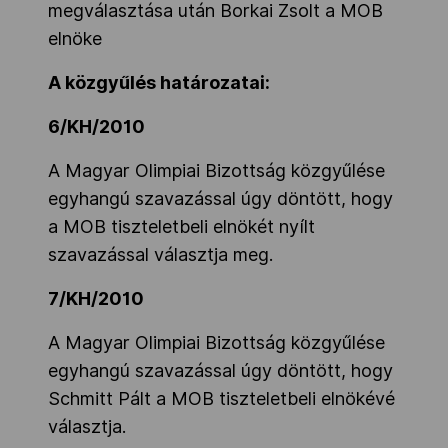
megválasztása után Borkai Zsolt a MOB
Kettőskarrier-program
elnöke
A közgyűlés határozatai:
NOB
6/KH/2010
A Magyar Olimpiai Bizottság közgyűlése
Társszervezetek
egyhangú szavazással úgy döntött, hogy
a MOB tiszteletbeli elnökét nyílt
OVEP
szavazással választja meg.
7/KH/2010
Adatbank
A Magyar Olimpiai Bizottság közgyűlése
egyhangú szavazással úgy döntött, hogy
Schmitt Pált a MOB tiszteletbeli elnökévé
választja.