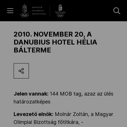
UGRÁS A TARTALOMRA »
Hírek
2010. NOVEMBER 20, A
DANUBIUS HOTEL HÉLIA
BÁLTERME
Galéria
Dakar 2026
Los Angeles 2028
Jelen vannak:
144 MOB tag, azaz az ülés
határozatképes
Levezető elnök:
Molnár Zoltán, a Magyar
MOB
Olimpiai Bizottság főtitkára, -