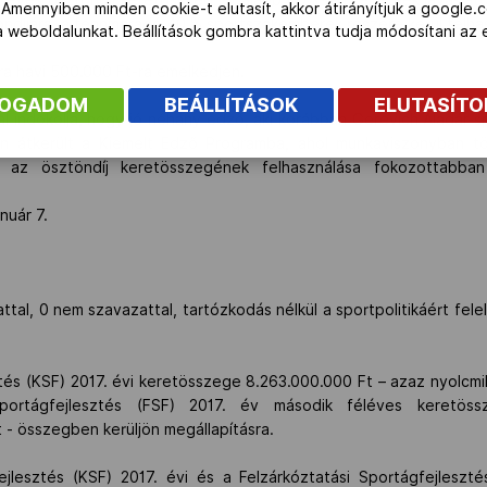
 Amennyiben minden cookie-t elutasít, akkor átirányítjuk a google.
ndíjára, a fennmaradó 40 % sportszakemberek részére kerül felhas
 a weboldalunkat. Beállítások gombra kattintva tudja módosítani a
ára havi 500.000 Ft-ra emelkedjen.
FOGADOM
BEÁLLÍTÁSOK
ELUTASÍT
l indokolja, hogy jó néhány edző, aki korábban Gerevich Aladár-sp
an átkerült a Kiemelt Edző Programba, ahol munkaviszonyban tö
l az ösztöndíj keretösszegének felhasználása fokozottabba
anuár 7.
al, 0 nem szavazattal, tartózkodás nélkül a sportpolitikáért fele
(KSF) 2017. évi keretösszege 8.263.000.000 Ft – azaz nyolcmill
 Sportágfejlesztés (FSF) 2017. év második féléves keretö
t - összegben kerüljön megállapításra.
s (KSF) 2017. évi és a Felzárkóztatási Sportágfejlesztés 