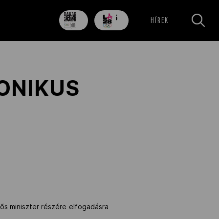
84
705
HÍREK
nap
nap
RONIKUS
lős miniszter részére elfogadásra