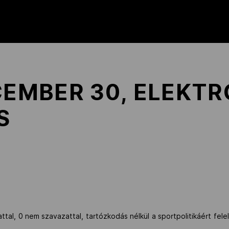
CEMBER 30, ELEKT
S
al, 0 nem szavazattal, tartózkodás nélkül a sportpolitikáért fele