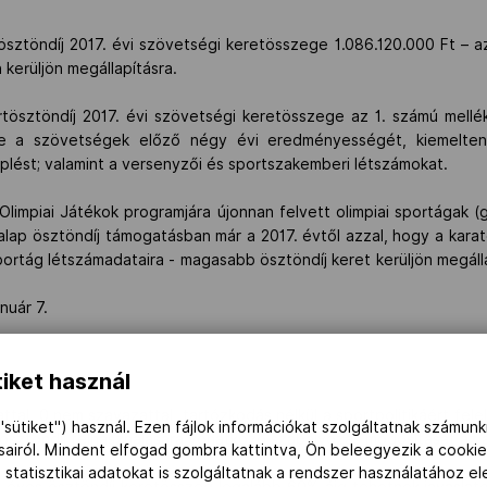
ndíj 2017. évi szövetségi keretösszege 1.086.120.000 Ft – azaz
kerüljön megállapításra.
öndíj 2017. évi szövetségi keretösszege az 1. számú melléklet
ve a szövetségek előző négy évi eredményességét, kiemelten a
plést; valamint a versenyzői és sportszakemberi létszámokat.
piai Játékok programjára újonnan felvett olimpiai sportágak (g
 alap ösztöndíj támogatásban már a 2017. évtől azzal, hogy a karat
rtág létszámadataira - magasabb ösztöndíj keret kerüljön megálla
nuár 7.
iket használ
al, 0 nem szavazattal, tartózkodás nélkül a sportpolitikáért fele
"sütiket") használ. Ezen fájlok információkat szolgáltatnak számunk
tösztöndíj felhasználására vonatkozó szabályozás módosítását az a
ásairól. Mindent elfogad gombra kattintva, Ön beleegyezik a cookie
 statisztikai adatokat is szolgáltatnak a rendszer használatához e
ó éves ösztöndíj keretösszeg legalább 60%-áig tehetnek javaslato