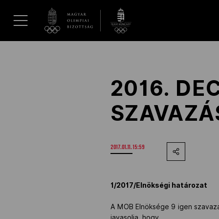
UGRÁS A TARTALOMRA »
Hírek
2016. DE
Galéria
SZAVAZÁ
Dakar 2026
2017.01.11. 15:59
Los Angeles 2028
MOB
1/2017/Elnökségi határozat
A MOB Elnöksége 9 igen szavazatt
Kettőskarrier-program
javasolja, hogy