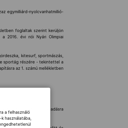
 egymilliárd-nyolcvanhatmillió-
ben foglaltak szerint kerüljön
 2016. évi riói Nyári Olimpiai
ördeszka, kitesurf, sportmászás,
e sportág részére - tekintettel a
pításra az 1. számú mellékletben
lős miniszter részére elfogadásra
ra a felhasználó
lábbiak szerint:
-k használatába,
lengedhetetlenül
t válogatott kerettag felnőtt és