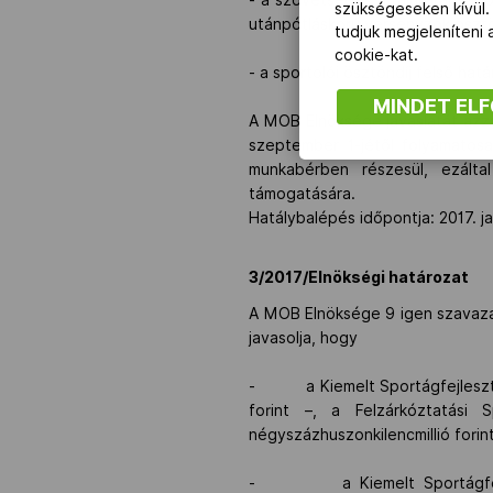
szükségeseken kívül.
utánpótláskorú versenyzők ösztö
tudjuk megjeleníteni
cookie-kat.
- a sportolói ösztöndíj felső hat
MINDET EL
A MOB Elnöksége javaslatát azza
szeptember 1-jétől folyamatos
munkabérben részesül, ezálta
támogatására.
Hatálybalépés időpontja: 2017. j
3/2017/Elnökségi határozat
A MOB Elnöksége 9 igen szavazatt
javasolja, hogy
- a Kiemelt Sportágfejlesztés 
forint –, a Felzárkóztatási
négyszázhuszonkilencmillió forin
- a Kiemelt Sportágfejleszté