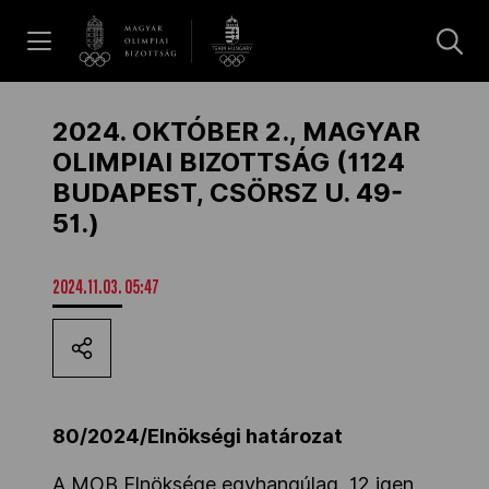
UGRÁS A TARTALOMRA »
Hírek
2024. OKTÓBER 2., MAGYAR
OLIMPIAI BIZOTTSÁG (1124
BUDAPEST, CSÖRSZ U. 49-
Galéria
51.)
Dakar 2026
2024.11.03. 05:47
Los Angeles 2028
80/2024/Elnökségi határozat
MOB
A MOB Elnöksége egyhangúlag, 12 igen