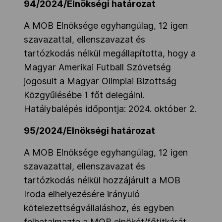
94/2024/Elnökségi határozat
A MOB Elnöksége egyhangúlag, 12 igen
szavazattal, ellenszavazat és
tartózkodás nélkül megállapította, hogy a
Magyar Amerikai Futball Szövetség
jogosult a Magyar Olimpiai Bizottság
Közgyűlésébe 1 főt delegálni.
Hatálybalépés időpontja: 2024. október 2.
95/2024/Elnökségi határozat
A MOB Elnöksége egyhangúlag, 12 igen
szavazattal, ellenszavazat és
tartózkodás nélkül hozzájárult a MOB
Iroda elhelyezésére irányuló
kötelezettségvállaláshoz, és egyben
felhatalmazta a MOB elnökét/főtitkárát,