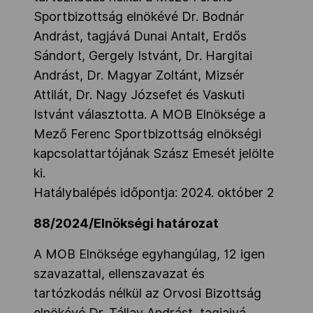
Sportbizottság elnökévé Dr. Bodnár
Andrást, tagjává Dunai Antalt, Erdős
Sándort, Gergely Istvánt, Dr. Hargitai
Andrást, Dr. Magyar Zoltánt, Mizsér
Attilát, Dr. Nagy Józsefet és Vaskuti
Istvánt választotta. A MOB Elnöksége a
Mező Ferenc Sportbizottság elnökségi
kapcsolattartójának Szász Emesét jelölte
ki.
Hatálybalépés időpontja: 2024. október 2
88/2024/Elnökségi határozat
A MOB Elnöksége egyhangúlag, 12 igen
szavazattal, ellenszavazat és
tartózkodás nélkül az Orvosi Bizottság
elnökévé Dr. Tállay Andrást, tagjaivá