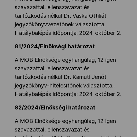
szavazattal, ellenszavazat és
Kettőskarrier-program
tartózkodás nélkül Dr. Vaska Ottiliát
jegyzőkönyvvezetőnek választotta.
NOB
Hatálybalépés időpontja: 2024. október 2.
81/2024/Elnökségi határozat
Társszervezetek
A MOB Elnöksége egyhangúlag, 12 igen
szavazattal, ellenszavazat és
tartózkodás nélkül Dr. Kamuti Jenőt
OVEP
jegyzőkönyv-hitelesítőnek választotta.
Hatálybalépés időpontja: 2024. október 2.
Adatbank
82/2024/Elnökségi határozat
A MOB Elnöksége egyhangúlag, 12 igen
szavazattal, ellenszavazat és