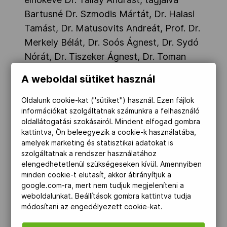
Bartusné Dr. Szmodis Mártát, Dr. Halasi
Tamást, Dr. Matusovits Andreát, Prof. Dr.
Merkely Bélát, Dr. Soós Ágnest, Dr. Sydó
Nórát, Dr. Tiszeker Ágnest, Dr. Toman
Józsefet, Dr. Tóth Szabolcsot, prof. Dr.
A weboldal sütiket használ
Vágó Hajnalkát és Prof. Dr. Zima Endrét
választotta. A MOB Elnöksége az Orvosi
Oldalunk cookie-kat ("sütiket") használ. Ezen fájlok
információkat szolgáltatnak számunkra a felhasználó
Bizottság elnökségi kapcsolattartójának
oldallátogatási szokásairól. Mindent elfogad gombra
Dr. Kamuti Jenőt jelölte ki.
kattintva, Ön beleegyezik a cookie-k használatába,
Hatálybalépés időpontja: 2024. október 2.
amelyek marketing és statisztikai adatokat is
szolgáltatnak a rendszer használatához
89/2024/Elnökségi határozat
elengedhetetlenül szükségeseken kívül. Amennyiben
minden cookie-t elutasít, akkor átirányítjuk a
A MOB Elnöksége egyhangúlag, 12 igen
google.com-ra, mert nem tudjuk megjeleníteni a
weboldalunkat. Beállítások gombra kattintva tudja
szavazattal, ellenszavazat és
módosítani az engedélyezett cookie-kat.
tartózkodás nélkül a Sportszakmai és