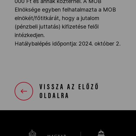
000 Ft és annak közterhei. A MOB
Elnöksége egyben felhatalmazta a MOB
elnökét/főtitkárát, hogy a jutalom
(pénzbeli juttatás) kifizetése felől
intézkedjen.
Hatálybalépés időpontja: 2024. október 2.
VISSZA AZ ELŐZŐ
OLDALRA