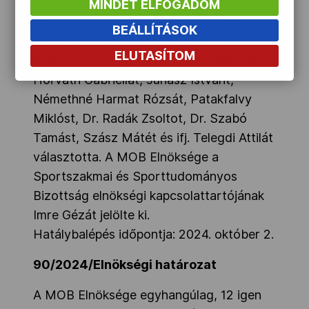
Sporttudományos Bizottság elnökévé Dr.
MINDET ELFOGADOM
Sós Csabát, tagjaivá Altorjai Sándort, Dr.
BEÁLLÍTÁSOK
Bartha Csabát, Bácsi Pétert, Boczkó
ELUTASÍTOM
Gábort, Csabai Edvint, Dr. Gál Andreát,
Horváth Gabriellát, Juhász Istvánt,
Némethné Harmat Rózsát, Patakfalvy
Miklóst, Dr. Radák Zsoltot, Dr. Szabó
Tamást, Szász Mátét és ifj. Telegdi Attilát
választotta. A MOB Elnöksége a
Sportszakmai és Sporttudományos
Bizottság elnökségi kapcsolattartójának
Imre Gézát jelölte ki.
Hatálybalépés időpontja: 2024. október 2.
90/2024/Elnökségi határozat
A MOB Elnöksége egyhangúlag, 12 igen