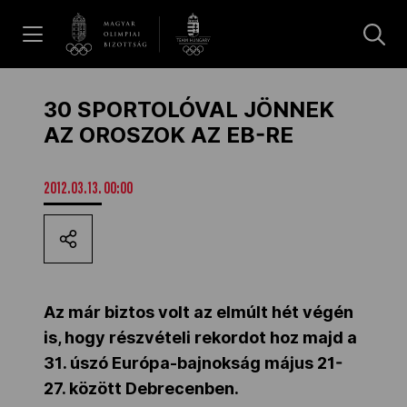
UGRÁS A TARTALOMRA »
Hírek
30 SPORTOLÓVAL JÖNNEK
AZ OROSZOK AZ EB-RE
Galéria
2012.03.13. 00:00
Dakar 2026
Los Angeles 2028
Az már biztos volt az elmúlt hét végén
is, hogy részvételi rekordot hoz majd a
31. úszó Európa-bajnokság május 21-
MOB
27. között Debrecenben.