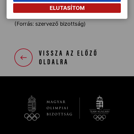
második versenyzőre jut majd 1-1 kísérő
ELUTASÍTOM
is.
(Forrás: szervező bizottság)
VISSZA AZ ELŐZŐ
OLDALRA