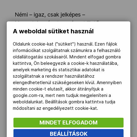
Kettőskarrier-program
Némi – igaz, csak jelképes –
bizonytalanságot a csúcsot illetően
A weboldal sütiket használ
legfeljebb az orosz szövetség
NOB
„kényelmessége” okozott.
Oldalunk cookie-kat ("sütiket") használ. Ezen fájlok
információkat szolgáltatnak számunkra a felhasználó
Hétfőn, pontosan 70 nappal a
Társszervezetek
oldallátogatási szokásairól. Mindent elfogad gombra
kontinensviadal kezdete előtt azonban
kattintva, Ön beleegyezik a cookie-k használatába,
amelyek marketing és statisztikai adatokat is
megérkezett a várhatóan klasszisokat
szolgáltatnak a rendszer használatához
OVEP
felvonultató Oroszország hivatalos
elengedhetetlenül szükségeseken kívül. Amennyiben
előnevezése is, ezzel máris
minden cookie-t elutasít, akkor átirányítjuk a
google.com-ra, mert nem tudjuk megjeleníteni a
elkönyvelhetjük 45 nemzet kitűnőségeinek
Adatbank
weboldalunkat. Beállítások gombra kattintva tudja
indulását a pompás debreceni uszodában.
módosítani az engedélyezett cookie-kat.
Az orosz szövetség arról tájékoztatott,
hogy 15-15 férfi és női úszójuk rajthoz
MINDET ELFOGADOM
állását tervezik, s jelezték: minden
BEÁLLÍTÁSOK