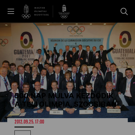
UGRÁS A TARTALOMRA »
Hírek
Galéria
Dakar 2026
500 NAP MÚLVA KEZDŐDIK
Los Angeles 2028
A TÉLI OLIMPIA, SZOCSIBAN
MOB
2012.09.25. 17:00