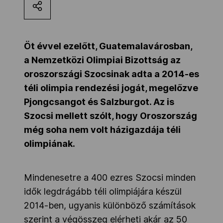
Kettőskarrier-program
Öt évvel ezelőtt, Guatemalavárosban,
NOB
a Nemzetközi Olimpiai Bizottság az
oroszországi Szocsinak adta a 2014-es
téli olimpia rendezési jogát, megelőzve
Társszervezetek
Pjongcsangot és Salzburgot. Az is
Szocsi mellett szólt, hogy Oroszország
OVEP
még soha nem volt házigazdája téli
olimpiának.
Adatbank
Mindenesetre a 400 ezres Szocsi minden
idők legdrágább téli olimpiájára készül
2014-ben, ugyanis különböző számítások
szerint a végösszeg elérheti akár az 50