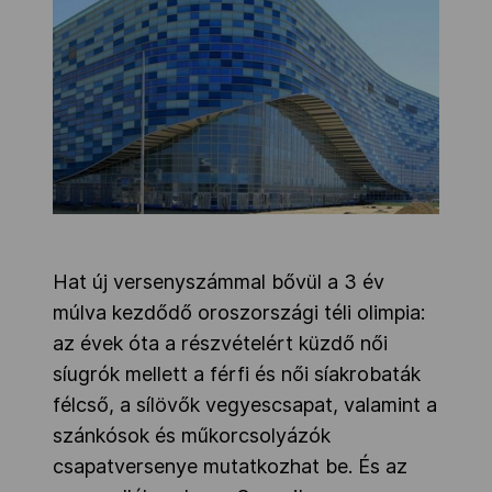
Hat új versenyszámmal bővül a 3 év
múlva kezdődő oroszországi téli olimpia:
az évek óta a részvételért küzdő női
síugrók mellett a férfi és női síakrobaták
félcső, a sílövők vegyescsapat, valamint a
szánkósok és műkorcsolyázók
csapatversenye mutatkozhat be. És az