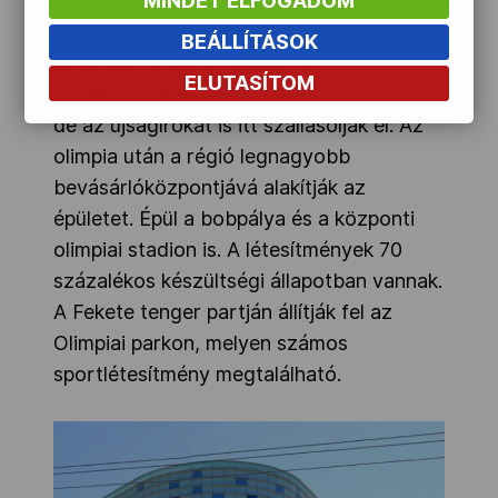
MINDET ELFOGADOM
a talaj előkészítése. A médiaközpont
épülete 2013-ban készül el. Ebből az
BEÁLLÍTÁSOK
épületből fogják sugározni a
ELUTASÍTOM
sportközvetítéseket a világ minden tájára,
de az újságírókat is itt szállásolják el. Az
olimpia után a régió legnagyobb
bevásárlóközpontjává alakítják az
épületet. Épül a bobpálya és a központi
olimpiai stadion is. A létesítmények 70
százalékos készültségi állapotban vannak.
A Fekete tenger partján állítják fel az
Olimpiai parkon, melyen számos
sportlétesítmény megtalálható.