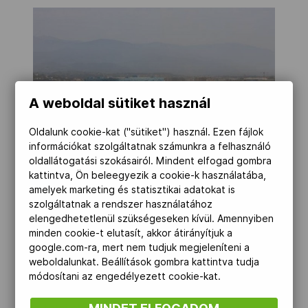
A weboldal sütiket használ
Oldalunk cookie-kat ("sütiket") használ. Ezen fájlok
információkat szolgáltatnak számunkra a felhasználó
oldallátogatási szokásairól. Mindent elfogad gombra
kattintva, Ön beleegyezik a cookie-k használatába,
amelyek marketing és statisztikai adatokat is
szolgáltatnak a rendszer használatához
elengedhetetlenül szükségeseken kívül. Amennyiben
Az építkezések már elkezdődtek a 2014-
minden cookie-t elutasít, akkor átirányítjuk a
google.com-ra, mert nem tudjuk megjeleníteni a
es téli olimpia helyszínén. Az Olimpiai Park
weboldalunkat. Beállítások gombra kattintva tudja
bejáratánál épül a média falu. A projekt
módosítani az engedélyezett cookie-kat.
kezdetén több hónapot vett igénybe csak