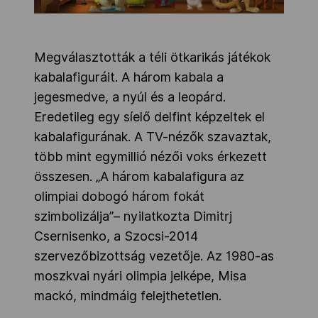
Megválasztották a téli ötkarikás játékok
kabalafiguráit. A három kabala a
jegesmedve, a nyúl és a leopárd.
Eredetileg egy síelő delfint képzeltek el
kabalafigurának. A TV-nézők szavaztak,
több mint egymillió nézői voks érkezett
összesen. „A három kabalafigura az
olimpiai dobogó három fokát
szimbolizálja”– nyilatkozta Dimitrj
Csernisenko, a Szocsi-2014
szervezőbizottság vezetője. Az 1980-as
moszkvai nyári olimpia jelképe, Misa
mackó, mindmáig felejthetetlen.