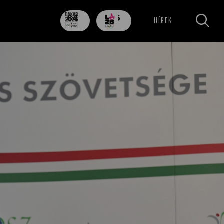
84
705
HÍREK
nap
nap