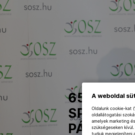
NOB
Társszervezetek
OVEP
Adatbank
65 HAZA
A weboldal süt
SPORTOLÓ
Oldalunk cookie-kat (
oldallátogatási szok
amelyek marketing és
PÁRIZSI 
szükségeseken kívül.
tudjuk megjeleníteni