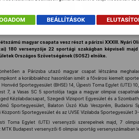
FOGADOM
BEÁLLÍTÁSOK
ELUTASÍT
létszámú magyar csapata vesz részt a párizsi XXXIII. Nyári O
zai) 180 versenyzője 22 sportági szakágban képviseli maj
ületek Országos Szövetségének (SOSZ) elnöke.
szönhetően a Párizsba utazó magyar csapat létszáma meghalad
impikont a korábbiakhoz hasonlóan ismét a fővárosi kiemelt sport
i Honvéd Sportegyesület (BHSE) 14, Újpesti Torna Egylet (UTE) 10,
 7, a Vasas SC 5 sportolója tagja a magyar olimpiai csapatnak
eged Kézilabdacsapat, Szegedi Vízisport Egyesület és a Szombat
rőmű Sportegyesület, Balaton Úszó Klub Veszprém, Budaörsi Spo
i Központi Sportegyesület és az UVSE Vízilabda Sportegyesület 3-3
ti Torna Egylet (UTE) versenyzői szerepelnek majd, 7 olimp
az MTK Budapest versenyzői 6 olimpiai sportág versenyszámaiban l