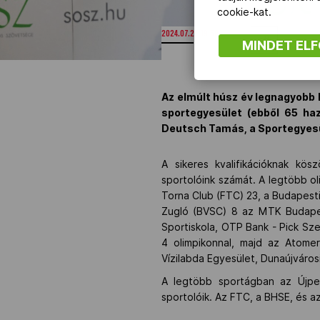
cookie-kat.
2024.07.27. 19:58
MINDET EL
Az elmúlt húsz év legnagyobb 
sportegyesület (ebből 65 ha
Deutsch Tamás, a Sportegyes
A sikeres kvalifikációknak kö
sportolóink számát. A legtöbb ol
Torna Club (FTC) 23, a Budapest
Zugló (BVSC) 8 az MTK Budapest
Sportiskola, OTP Bank - Pick Sz
4 olimpikonnal, majd az Atome
Vízilabda Egyesület, Dunaújváros
A legtöbb sportágban az Újpes
sportolóik. Az FTC, a BHSE, és 