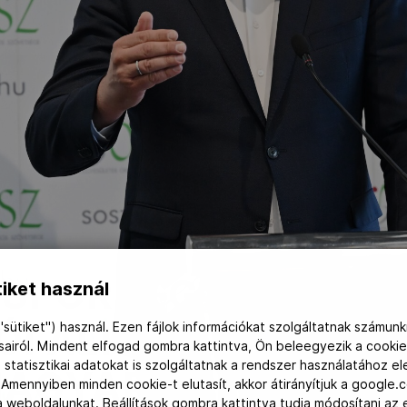
I SPORTEGYESÜLET
iket használ
I ALKOTJÁK A 180
"sütiket") használ. Ezen fájlok információkat szolgáltatnak számunk
ásairól. Mindent elfogad gombra kattintva, Ön beleegyezik a cookie
 statisztikai adatokat is szolgáltatnak a rendszer használatához e
MAGYAR OLIMPIAI 
 Amennyiben minden cookie-t elutasít, akkor átirányítjuk a google.
 a weboldalunkat. Beállítások gombra kattintva tudja módosítani a