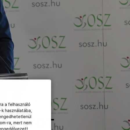
 FŐS
ra a felhasználó
-k használatába,
lengedhetetlenül
CSAPATOT
com-ra, mert nem
z engedélyezett