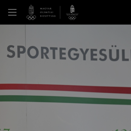
UGRÁS A TARTALOMRA »
Hírek
Galéria
Dakar 2026
Los Angeles 2028
MOB
Kettőskarrier-program