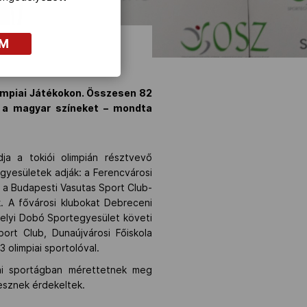
OM
limpiai Játékokon. Összesen 82
d a magyar színeket – mondta
ja a tokiói olimpián résztvevő
egyesületek adják: a Ferencvárosi
 a Budapesti Vasutas Sport Club-
. A fővárosi klubokat Debreceni
helyi Dobó Sportegyesület követi
rt Club, Dunaújvárosi Főiskola
 olimpiai sportolóval.
iai sportágban mérettetnek meg
esznek érdekeltek.