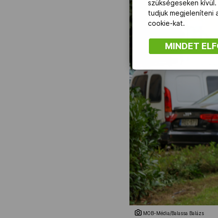
szükségeseken kívül.
tudjuk megjeleníteni
cookie-kat.
MINDET EL
MOB-Média/Balassa Balázs