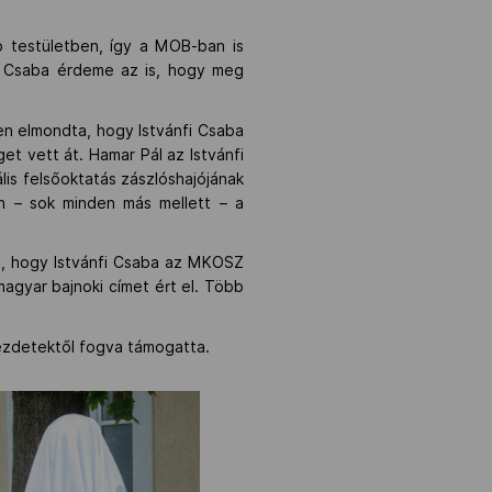
b testületben, így a MOB-ban is
fi Csaba érdeme az is, hogy meg
n elmondta, hogy Istvánfi Csaba
t vett át. Hamar Pál az Istvánfi
ális felsőoktatás zászlóshajójának
n – sok minden más mellett – a
, hogy Istvánfi Csaba az MKOSZ
magyar bajnoki címet ért el. Több
 kezdetektől fogva támogatta.