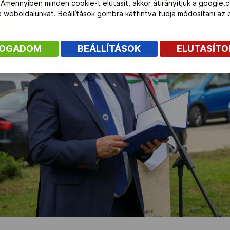
 Amennyiben minden cookie-t elutasít, akkor átirányítjuk a google.
 a weboldalunkat. Beállítások gombra kattintva tudja módosítani a
FOGADOM
BEÁLLÍTÁSOK
ELUTASÍT