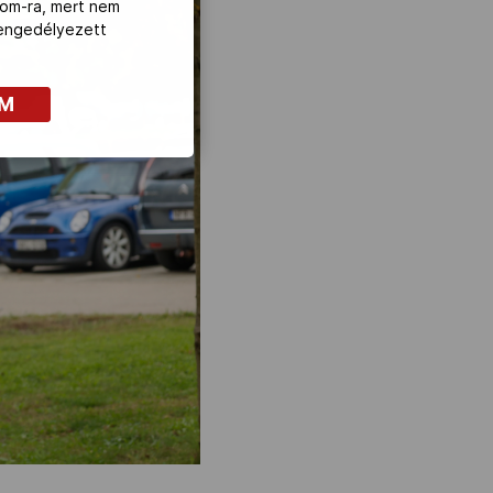
com-ra, mert nem
z engedélyezett
OM