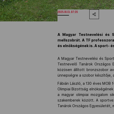
2025.10.13. 07:35
A Magyar Testnevelési és S
mellszobrát. A TF professzor
és elnökségének is. A sport- é
A Magyar Testnevelési és Sport
Testnevelő Tanárok Országos 
közösen állított bronzszobor av
ünnepségre a szobor készítője, 
Fábián László, a 130 éves MOB f
Olimpiai Bizottság elnökségének 
a magyar olimpiai mozgalom si
szakemberek között. A sportve
Tanárok Országos Egyesületét, m