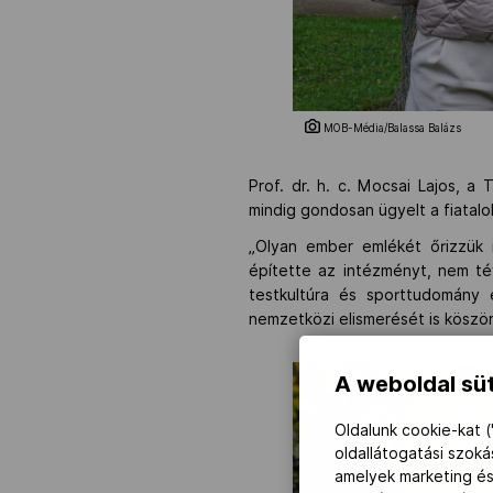
MOB-Média/Balassa Balázs
Prof. dr. h. c. Mocsai Lajos, a
mindig gondosan ügyelt a fiatal
„Olyan ember emlékét őrizzük 
építette az intézményt, nem té
testkultúra és sporttudomány
nemzetközi elismerését is köszö
A weboldal süt
Oldalunk cookie-kat (
oldallátogatási szok
amelyek marketing és