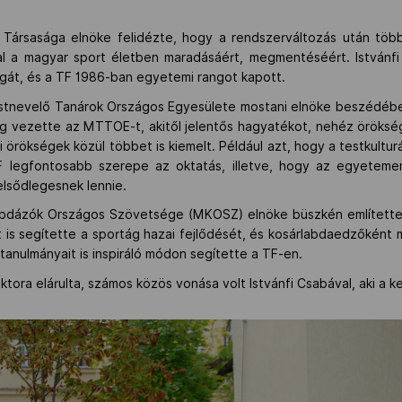
Társasága elnöke felidézte, hogy a rendszerváltozás után töb
al a magyar sport életben maradásáért, megmentéséért. István
ágát, és a TF 1986-ban egyetemi rangot kapott.
Testnevelő Tanárok Országos Egyesülete mostani elnöke beszédébe
ig vezette az MTTOE-t, akitől jelentős hagyatékot, nehéz öröksége
 örökségek közül többet is kiemelt. Például azt, hogy a testkultur
TF legfontosabb szerepe az oktatás, illetve, hogy az egyeteme
elsődlegesnek lennie.
abdázók Országos Szövetsége (MKOSZ) elnöke büszkén említette
 is segítette a sportág hazai fejlődését, és kosárlabdaedzőként 
 tanulmányait is inspiráló módon segítette a TF-en.
ektora elárulta, számos közös vonása volt Istvánfi Csabával, aki a