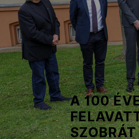
NOB
Társszervezetek
OVEP
Adatbank
A 100 ÉV
FELAVATT
SZOBRÁT