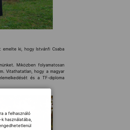
t emelte ki, hogy Istvánfi Csaba
nnünket. Miközben folyamatosan
m. Vitathatatlan, hogy a magyar
elemelkedését és a TF-diploma
ra a felhasználó
-k használatába,
lengedhetetlenül