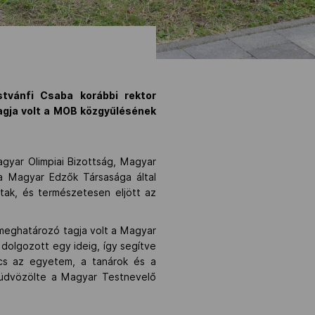
tvánfi Csaba korábbi rektor
agja volt a MOB közgyűlésének
.
gyar Olimpiai Bizottság, Magyar
 Magyar Edzők Társasága által
ltak, és természetesen eljött az
 meghatározó tagja volt a Magyar
 dolgozott egy ideig, így segítve
ocs az egyetem, a tanárok és a
 üdvözölte a Magyar Testnevelő