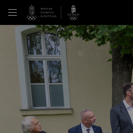
UGRÁS A TARTALOMRA »
Hírek
Galéria
Dakar 2026
Los Angeles 2028
MOB
Kettőskarrier-program