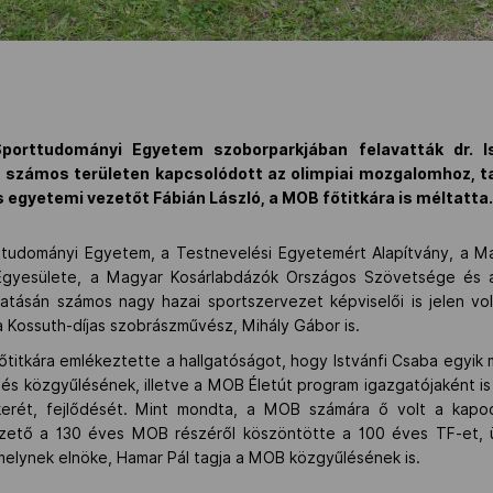
porttudományi Egyetem szoborparkjában felavatták dr. Is
a számos területen kapcsolódott az olimpiai mozgalomhoz, t
s egyetemi vezetőt Fábián László, a MOB főtitkára is méltatta
tudományi Egyetem, a Testnevelési Egyetemért Alapítvány, a Ma
Egyesülete, a Magyar Kosárlabdázók Országos Szövetsége és a
atásán számos nagy hazai sportszervezet képviselői is jelen vo
a Kossuth-díjas szobrászművész, Mihály Gábor is.
őtitkára emlékeztette a hallgatóságot, hogy Istvánfi Csaba egyik
és közgyűlésének, illetve a MOB Életút program igazgatójaként is
kerét, fejlődését. Mint mondta, a MOB számára ő volt a kap
zető a 130 éves MOB részéről köszöntötte a 100 éves TF-et,
elynek elnöke, Hamar Pál tagja a MOB közgyűlésének is.