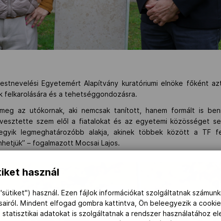
 Testnevelési Egyetemért Alapítvány kuratóriumi elnöke főként az
ok felkarolására és a tehetséggondozásra.
meg az utókornak, aki nemcsak tanított, hanem formált is be
vesztette szem elől a fiatalokat és az egyetemi közösséget se
 egyik legmeghatározóbb alakja, akinek többek között a TF f
nhetjük” – fogalmazott Mocsai Lajos.
iket használ
"sütiket") használ. Ezen fájlok információkat szolgáltatnak számunk
ásairól. Mindent elfogad gombra kattintva, Ön beleegyezik a cookie
 statisztikai adatokat is szolgáltatnak a rendszer használatához e