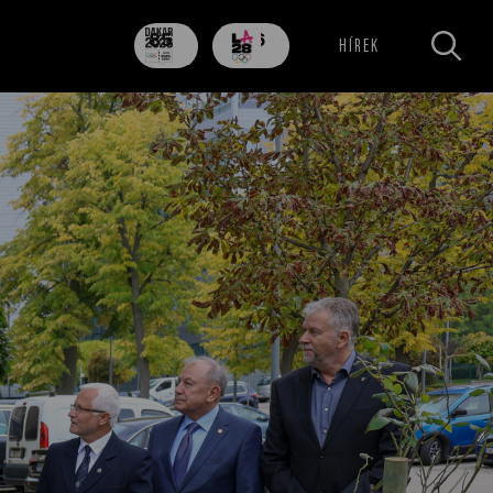
85
706
HÍREK
nap
nap