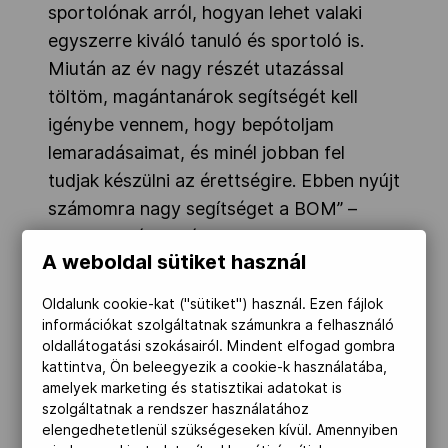
sportolónak arról, hogyan lehet valaki
egyszerre kiváló tanuló és sportoló is.
Miután az év nagy részét utazással
töltöm, magántanárok segítségét kell
igénybe vennem, hogy bepótoljam
lemaradásaimat, és minél jobban fel
tudjak készülni az érettségire. Ebben nyújt
számomra nagy segítséget a BOM” –
tette hozzá
Stollár Fanny.
A weboldal sütiket használ
Bóta Kinga, olimpiai ezüstérmes kajakos,
Oldalunk cookie-kat ("sütiket") használ. Ezen fájlok
a BOM Alapítvány főtitkára
az ünnepélyes
információkat szolgáltatnak számunkra a felhasználó
aláíráson elmondta, az
oldallátogatási szokásairól. Mindent elfogad gombra
ösztöndíjprogramot 2013-ban indították
kattintva, Ön beleegyezik a cookie-k használatába,
amelyek marketing és statisztikai adatokat is
útjára, és "a támogatóknak
szolgáltatnak a rendszer használatához
köszönhetően
köszönhetően most már 44
elengedhetetlenül szükségeseken kívül. Amennyiben