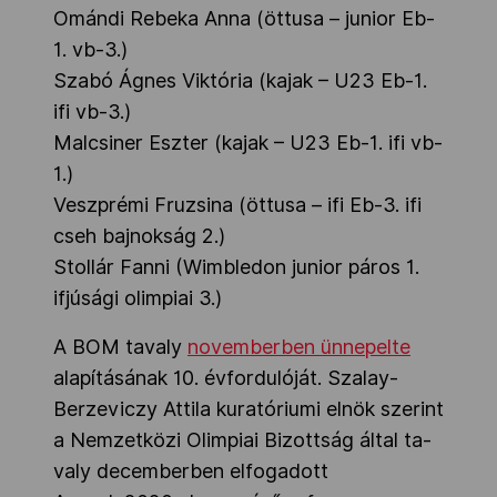
Omándi Rebeka Anna (öttusa
–
junior Eb-
1. vb-3.)
Szabó Ágnes Viktória (kajak – U23 Eb-1.
ifi vb-3.)
Malcsiner Eszter (kajak – U23 Eb-1. ifi vb-
1.)
Veszprémi Fruzsina (öttusa – ifi Eb-3. ifi
cseh bajnokság 2.)
Stollár Fanni (Wimbledon junior páros 1.
ifjúsági olimpiai 3.)
A BOM tavaly
novemberben ünnepelte
alapításának 10. évfordulóját. Szalay-
Berzeviczy Attila ku­ra­tó­ri­u­mi el­nök sze­rint
a Nemzetközi Olimpiai Bizottság ál­tal ta­
valy de­cem­ber­ben el­fo­ga­dott