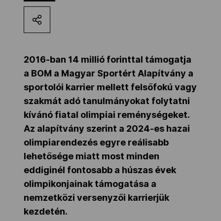
Kettőskarrier-program
NOB
2016-ban 14 millió forinttal támogatja
a BOM a Magyar Sportért Alapítvány a
sportolói karrier mellett felsőfokú vagy
Társszervezetek
szakmát adó tanulmányokat folytatni
kívánó fiatal olimpiai reménységeket.
OVEP
Az alapítvány szerint a 2024-es hazai
olimpiarendezés egyre reálisabb
lehetősége miatt most minden
Adatbank
eddiginél fontosabb a húszas évek
olimpikonjainak támogatása a
nemzetközi versenyzői karrierjük
kezdetén.