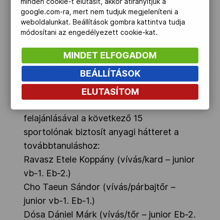
olyan olimpiai reménységünk tanulmányait
minden cookie-t elutasít, akkor átirányítjuk a
google.com-ra, mert nem tudjuk megjeleníteni a
támogathatjuk, akiknek többsége
weboldalunkat. Beállítások gombra kattintva tudja
reményeink szerint versenyezni is fog a
módosítani az engedélyezett cookie-kat.
2024-es nyári játékokon". A támogatók
MINDET ELFOGADOM
között szerepel
a MOB platina fokozatú
támogatója, a Magyar Telekom is.
BEÁLLÍTÁSOK
A
„BOM a Magyar Sportért”
ELUTASÍTOM
Alapítvány
2016-ban 14 millió forintos
felajánlásával a következő 15
sportolónak biztosít anyagi hátteret a
továbbtanuláshoz:
Ravasz Etele Koppány (vívás/kard – junior
vb-1. Eb-2.)
Cho Taeun Sándor (vívás/párbajtőr –
junior vb-1. Eb-1.)
Dósa Dániel Márk (vívás/tőr – junior Eb-2.