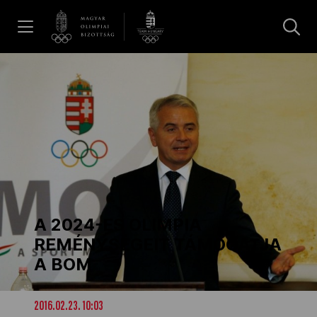
UGRÁS A TARTALOMRA »
Hírek
Galéria
Dakar 2026
A 2024-ES OLIMPIA
Los Angeles 2028
REMÉNYSÉGEIT TÁMOGATJA
A BOM
MOB
2016.02.23. 10:03