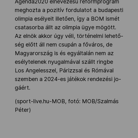
Agenda2020 el­ne­ve­zé­sű re­form­prog­ram
meg­hoz­ta a po­zi­tív for­du­la­tot a bu­da­pes­ti
olim­pia esé­lye­it il­le­tő­en, így a BOM is­mét
csa­ta­sor­ba állt az olim­pia ügye mö­gött.
Az elnök akkor úgy vél­i, tör­té­nel­mi le­he­tő­
ség előtt áll nem csu­pán a fő­vá­ros, de
Magyarország is és egy­ál­ta­lán nem az
esély­te­le­nek nyu­gal­má­val szállt ring­be
Los Angelesszel, Párizzsal és Rómával
szem­ben a 2024-es já­té­kok ren­de­zé­si jo­
gá­ért.
(sport-live.hu-MOB, fotó: MOB/Szalmás
Péter)