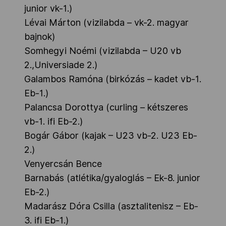
junior vk-1.)
Lévai Márton (vizilabda – vk-2. magyar
bajnok)
Somhegyi Noémi (vizilabda – U20 vb
2.,Universiade 2.)
Galambos Ramóna (birkózás – kadet vb-1.
Eb-1.)
Palancsa Dorottya (curling – kétszeres
vb-1. ifi Eb-2.)
Bogár Gábor (kajak
–
U23 vb-2. U23 Eb-
2.)
Venyercsán Bence
Barnabás (atlétika/gyaloglás – Ek-8. junior
Eb-2.)
Madarász Dóra Csilla (asztalitenisz – Eb-
3. ifi Eb-1.)