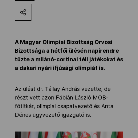
Kettőskarrier-program
NOB
A Magyar Olimpiai Bizottság Orvosi
Bizottsága a hétfői ülésén napirendre
Társszervezetek
tűzte a milánó-cortinai téli játékokat és
a dakari nyári ifjúsági olimpiát is.
OVEP
Az ülést dr. Tállay András vezette, de
részt vett azon Fábián László MOB-
Adatbank
főtitkár, olimpiai csapatvezető és Antal
Dénes ügyvezető igazgató is.