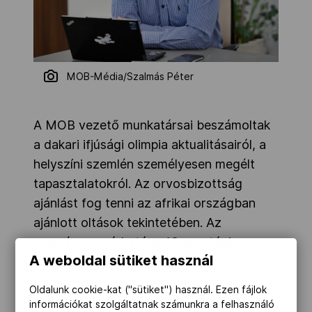
MOB-Média/Szalmás Péter
A MOB vezető munkatársai beszámoltak
a dakari ifjúsági olimpia aktualitásairól, a
helyszíni szemlén személyesen megélt
tapasztalatokról. Az orvosbizottság
ajánlást fog tenni az afrikai országban
ajánlott oltások tekintetében. Az
eseményen várhatóan 13 sportági
A weboldal sütiket használ
szakágban 26 magyar sportoló fog
rajthoz állni; egészségüket többfős
Oldalunk cookie-kat ("sütiket") használ. Ezen fájlok
egészségügyi stáb fogja felügyelni.
információkat szolgáltatnak számunkra a felhasználó