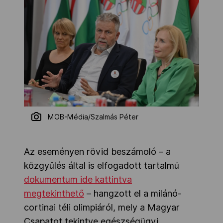
MOB-Média/Szalmás Péter
Az eseményen rövid beszámoló
– a
közgyűlés által is elfogadott tartalmú
dokumentum ide kattintva
megtekinthető
–
hangzott el a milánó-
cortinai téli olimpiáról, mely a Magyar
Csapatot tekintve egészségügyi