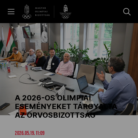
UGRÁS A TARTALOMRA »
Hírek
Galéria
Dakar 2026
A 2026-OS OLIMPIAI
Los Angeles 2028
ESEMÉNYEKET TÁRGYALTA
AZ ORVOSBIZOTTSÁG
MOB
2026.05.19. 11:09