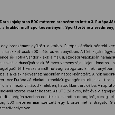
Dóra kajakpáros 500 méteren bronzérmes lett a 3. Európa Já
 a krakkói multisporteseményen. Sporttörténeti eredmény
 egy bronzérmet gyűjtött a krakkói Európa Játékok pénteki ver
k a kajak kettesek 500 méteres versenyében. A férfi kajak négye
Bence és Tótka Sándor - akik a májusi, szegedi világkupán harmadi
enusoknál a dunaújvárosiak 26 éves versenyzője, Hajdu Jonatán - a
egségből tért vissza a múlt hétvégi válogatón. Ennek fényében
ba, s a kajak négyeshez hasonlóan hatodikként zárt. A nők hasonl
rt már Európa Játékokat - rendkívül gyengén rajtolt, s az itt öss
l ő is a mezőny második felében, hatodikként ért célba. A nap uto
rendkívül szoros csatát hozott. Az UTE 24 éves, két éve világbajn
ladt, a végén azonban centikkel lemaradt a dobogóról, s meg kelle
kön, 500 méteren már szerzett egy bronzérmet a Bragato Gi
armadik helye van.