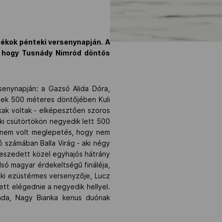
tékok pénteki versenynapján. A
, hogy Tusnády Nimród döntős
senynapján: a Gazsó Alida Dóra,
sek 500 méteres döntőjében Kuli
kak voltak - elképesztően szoros
ki csütörtökön negyedik lett 500
 nem volt meglepetés, hogy nem
ó számában Balla Virág - aki négy
zeszedett közel egyhajós hátrány
lsó magyar érdekeltségű fináléja,
oki ezüstérmes versenyzője, Lucz
tt elégednie a negyedik hellyel.
ada, Nagy Bianka kenus duónak