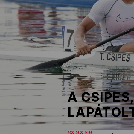
NOB
Társszervezetek
OVEP
Adatbank
A CSIPES
LAPÁTOL
2023.06.23. 14:56