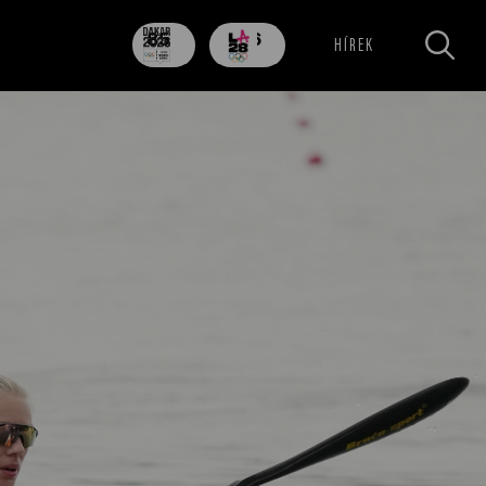
85
706
HÍREK
nap
nap