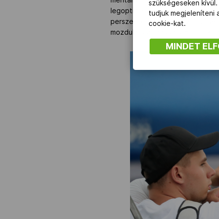
szükségeseken kívül.
legoptimálisabb… Nekem otthon n
tudjuk megjeleníteni
persze otthon is készülni, de
cookie-kat.
mozdulatsort hasonló méreteken 
MINDET EL