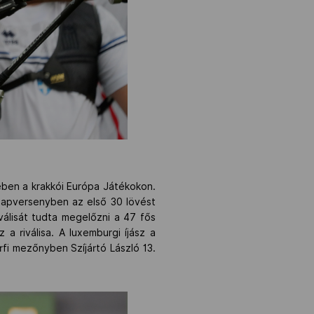
ében a krakkói Európa Játékokon.
 alapversenyben az első 30 lövést
iválisát tudta megelőzni a 47 fős
 a riválisa. A luxemburgi íjász a
rfi mezőnyben Szíjártó László 13.