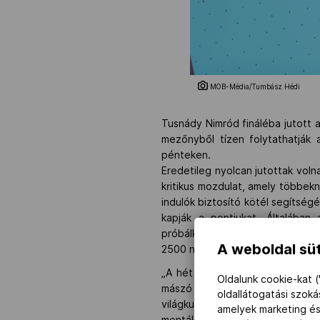
MOB-Média/Tumbász Hédi
Tusnády Nimród fináléba jutott
mezőnyből tízen folytathatják
pénteken.
Eredetileg nyolcan jutottak voln
kritikus mozdulat, amely többek
indulók biztosító kötél segítség
kapják a pontjukat. Általába
próbálkoztak a feljutással a ré
A weboldal süt
2500 néző befogadására alkalmas
„A hét elején még egy kicsit g
Oldalunk cookie-kat (
mászó nem jött el, mert nem szám
oldallátogatási szok
világkupákon megszokottaknál, 
amelyek marketing és
mentálisan fejlődnöm kell; péld