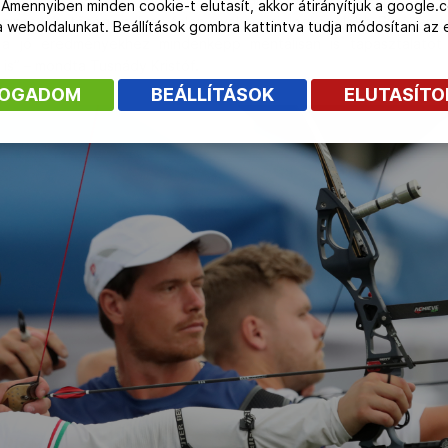
 Amennyiben minden cookie-t elutasít, akkor átirányítjuk a google.
incs lehetőségem ilyen falon gyakorolni, legközelebb Brnóban talá
 a weboldalunkat. Beállítások gombra kattintva tudja módosítani a
 a jó eredményekhez mindenképp mentálisan is tapasztalatot ke
is” – mondta Tusnády Kristóf.
FOGADOM
BEÁLLÍTÁSOK
ELUTASÍT