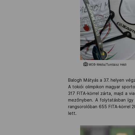
MOB-Média/Tumbász Hédi
Balogh Mátyás a 37. helyen végz
A tokiói olimpikon magyar sporto
317 FITA-körrel zárta, majd a vi
mezőnyben. A folytatásban így a 
rangsorolóban 655 FITA-körrel 28
lett.