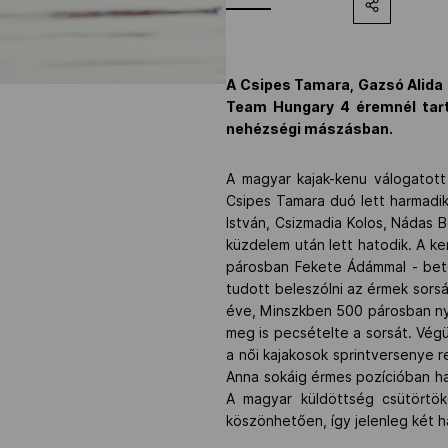
A Csipes Tamara, Gazsó Alida 
Team Hungary 4 éremnél tart
nehézségi mászásban.
A magyar kajak-kenu válogatott
Csipes Tamara duó lett harmadi
István, Csizmadia Kolos, Nádas 
küzdelem után lett hatodik. A k
párosban Fekete Ádámmal - bet
tudott beleszólni az érmek sorsá
éve, Minszkben 500 párosban nye
meg is pecsételte a sorsát. Végü
a női kajakosok sprintversenye 
Anna sokáig érmes pozícióban ha
A magyar küldöttség csütörtö
köszönhetően, így jelenleg két h