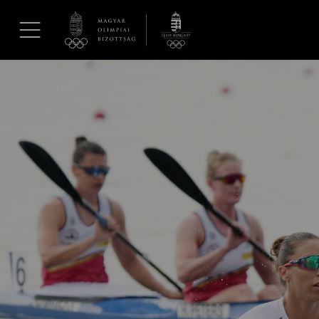
UGRÁS A TARTALOMRA »
Hírek
Galéria
Dakar 2026
Los Angeles 2028
MOB
Kettőskarrier-program