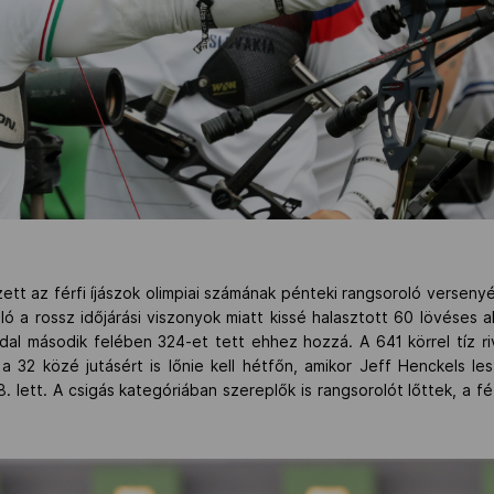
ett az férfi íjászok olimpiai számának pénteki rangsoroló verseny
ló a rossz időjárási viszonyok miatt kissé halasztott 60 lövéses
adal második felében 324-et tett ehhez hozzá. A 641 körrel tíz r
32 közé jutásért is lőnie kell hétfőn, amikor Jeff Henckels lesz
. lett. A csigás kategóriában szereplők is rangsorolót lőttek, a fé