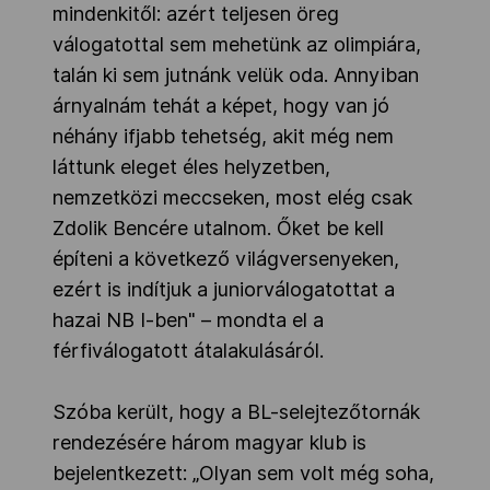
mindenkitől: azért teljesen öreg
válogatottal sem mehetünk az olimpiára,
talán ki sem jutnánk velük oda. Annyiban
árnyalnám tehát a képet, hogy van jó
néhány ifjabb tehetség, akit még nem
láttunk eleget éles helyzetben,
nemzetközi meccseken, most elég csak
Zdolik Bencére utalnom. Őket be kell
építeni a következő világversenyeken,
ezért is indítjuk a juniorválogatottat a
hazai NB I-ben" – mondta el a
férfiválogatott átalakulásáról.
Szóba került, hogy a BL-selejtezőtornák
rendezésére három magyar klub is
bejelentkezett: „Olyan sem volt még soha,