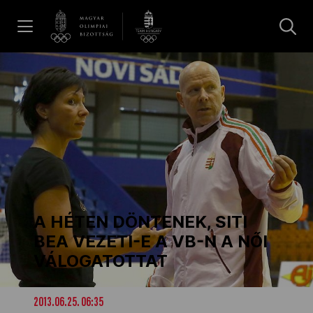
UGRÁS A TARTALOMRA »
Hírek
Galéria
Dakar 2026
A HÉTEN DÖNTENEK, SITI
Los Angeles 2028
BEA VEZETI-E A VB-N A NŐI
VÁLOGATOTTAT
MOB
2013.06.25. 06:35