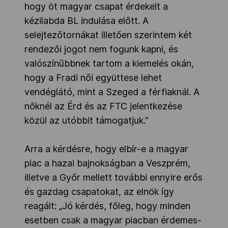
hogy öt magyar csapat érdekelt a
kézilabda BL indulása előtt. A
selejtezőtornákat illetően szerintem két
rendezői jogot nem fogunk kapni, és
valószínűbbnek tartom a kiemelés okán,
hogy a Fradi női együttese lehet
vendéglátó, mint a Szeged a férfiaknál. A
nőknél az Érd és az FTC jelentkezése
közül az utóbbit támogatjuk."
Arra a kérdésre, hogy elbír-e a magyar
piac a hazai bajnokságban a Veszprém,
illetve a Győr mellett további ennyire erős
és gazdag csapatokat, az elnök így
reagált: „Jó kérdés, főleg, hogy minden
esetben csak a magyar piacban érdemes-