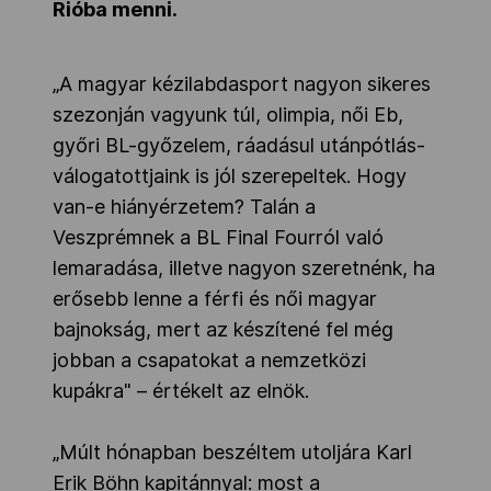
Rióba menni.
„A magyar kézilabdasport nagyon sikeres
szezonján vagyunk túl, olimpia, női Eb,
győri BL-győzelem, ráadásul utánpótlás-
válogatottjaink is jól szerepeltek. Hogy
van-e hiányérzetem? Talán a
Veszprémnek a BL Final Fourról való
lemaradása, illetve nagyon szeretnénk, ha
erősebb lenne a férfi és női magyar
bajnokság, mert az készítené fel még
jobban a csapatokat a nemzetközi
kupákra" – értékelt az elnök.
„Múlt hónapban beszéltem utoljára Karl
Erik Böhn kapitánnyal: most a