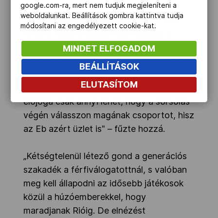
google.com-ra, mert nem tudjuk megjeleníteni a
weboldalunkat. Beállítások gombra kattintva tudja
„A horvátokhoz hasonlóan nekünk sem
módosítani az engedélyezett cookie-kat.
tetszik, hogy a csoportsorsolásnál a
rendező ország, Dánia eldönthette, mely
MINDET ELFOGADOM
csapatokat kívánja elkerülni: ilyen eddig
BEÁLLÍTÁSOK
nem volt, és remélem, többet nem is lesz.
ELUTASÍTOM
Ez nem fair play ugyanis, a házigazda
előjoga csak annyi lehet, hogy a sorsolás
végén válasszon magának csoportot, hisz
az Eb azért üzlet is" – fűzte hozzá.
„Kétségtelenül létező gond a generációs
szakadék a férfiválogatottnál, s valóban
meg kell állapodni az idősebb játékosok
közül a húzóemberekkel, hogy
maradjanak Rióig. De elnézést