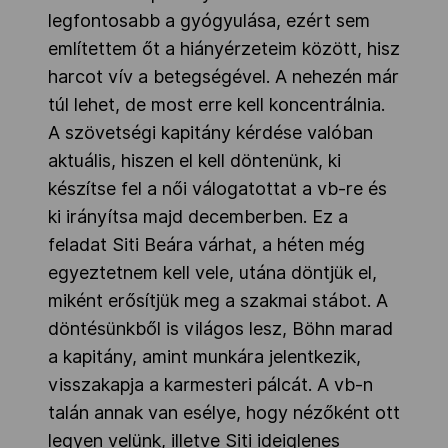
legfontosabb a gyógyulása, ezért sem
említettem őt a hiányérzeteim között, hisz
harcot vív a betegségével. A nehezén már
túl lehet, de most erre kell koncentrálnia.
A szövetségi kapitány kérdése valóban
aktuális, hiszen el kell döntenünk, ki
készítse fel a női válogatottat a vb-re és
ki irányítsa majd decemberben. Ez a
feladat Siti Beára várhat, a héten még
egyeztetnem kell vele, utána döntjük el,
miként erősítjük meg a szakmai stábot. A
döntésünkből is világos lesz, Böhn marad
a kapitány, amint munkára jelentkezik,
visszakapja a karmesteri pálcát. A vb-n
talán annak van esélye, hogy nézőként ott
legyen velünk, illetve Siti ideiglenes