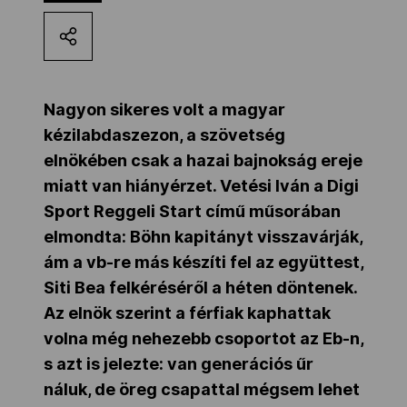
Kettőskarrier-program
NOB
Nagyon sikeres volt a magyar
kézilabdaszezon, a szövetség
elnökében csak a hazai bajnokság ereje
Társszervezetek
miatt van hiányérzet. Vetési Iván a Digi
Sport Reggeli Start című műsorában
OVEP
elmondta: Böhn kapitányt visszavárják,
ám a vb-re más készíti fel az együttest,
Siti Bea felkéréséről a héten döntenek.
Adatbank
Az elnök szerint a férfiak kaphattak
volna még nehezebb csoportot az Eb-n,
s azt is jelezte: van generációs űr
náluk, de öreg csapattal mégsem lehet