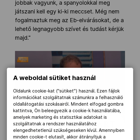
jobbak vagyunk, a spanyolokkal meg
játszani kell egy ki-ki meccset. Még nem
fogalmaztuk meg az Eb-elvárásokat, de a
lehető legnagyobb szívet és tudást kérjük
majd."
A weboldal sütiket használ
Oldalunk cookie-kat ("sütiket") használ. Ezen fájlok
információkat szolgáltatnak számunkra a felhasználó
oldallátogatási szokásairól. Mindent elfogad gombra
kattintva, Ön beleegyezik a cookie-k használatába,
amelyek marketing és statisztikai adatokat is
szolgáltatnak a rendszer használatához
elengedhetetlenül szükségeseken kívül. Amennyiben
minden cookie-t elutasít, akkor átirányítjuk a