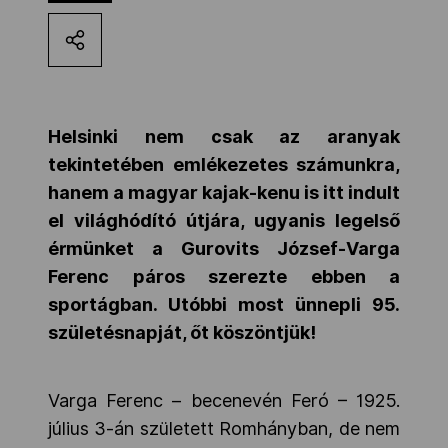
Kettőskarrier-program
NOB
Helsinki nem csak az aranyak
tekintetében emlékezetes számunkra,
Társszervezetek
hanem a magyar kajak-kenu is itt indult
el világhódító útjára, ugyanis legelső
érmünket a Gurovits József-Varga
OVEP
Ferenc páros szerezte ebben a
sportágban. Utóbbi most ünnepli 95.
Adatbank
születésnapját, őt köszöntjük!
Varga Ferenc – becenevén Feró – 1925.
július 3-án született Romhányban, de nem