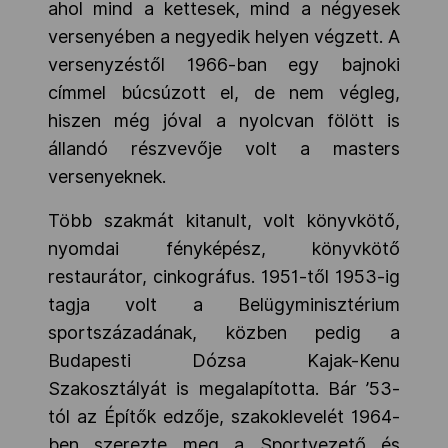
ahol mind a kettesek, mind a négyesek
versenyében a negyedik helyen végzett. A
versenyzéstől 1966-ban egy bajnoki
címmel búcsúzott el, de nem végleg,
hiszen még jóval a nyolcvan fölött is
állandó részvevője volt a masters
versenyeknek.
Több szakmát kitanult, volt könyvkötő,
nyomdai fényképész, könyvkötő
restaurátor, cinkográfus. 1951-től 1953-ig
tagja volt a Belügyminisztérium
sportszázadának, közben pedig a
Budapesti Dózsa Kajak-Kenu
Szakosztályát is megalapította. Bár ’53-
tól az Építők edzője, szakoklevelét 1964-
ben szerezte meg a Sportvezető és