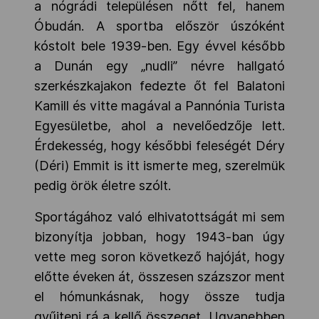
a nógrádi településen nőtt fel, hanem
Óbudán. A sportba először úszóként
kóstolt bele 1939-ben. Egy évvel később
a Dunán egy „nudli” névre hallgató
szerkészkajakon fedezte őt fel Balatoni
Kamill és vitte magával a Pannónia Turista
Egyesületbe, ahol a nevelőedzője lett.
Érdekesség, hogy későbbi feleségét Déry
(Déri) Emmit is itt ismerte meg, szerelmük
pedig örök életre szólt.
Sportágához való elhivatottságát mi sem
bizonyítja jobban, hogy 1943-ban úgy
vette meg soron következő hajóját, hogy
előtte éveken át, összesen százszor ment
el hómunkásnak, hogy össze tudja
gyűjteni rá a kellő összeget. Ugyanebben