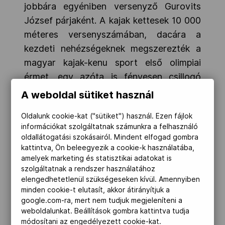
jobbára egyéniben versenyző Gurovits
József párjaként. A kajak kettesek 10 000
méteres versenyszámában, dacára a
kezdeti nehézségeknek megszerezték a
magyar kajak-kenu sport első olimpiai
érmet, egy azóta is fényesen csillogó
bronzérmet, melyre mindketten a mai
A weboldal sütiket használ
napig boldogan gondolnak vissza.
Oldalunk cookie-kat ("sütiket") használ. Ezen fájlok
információkat szolgáltatnak számunkra a felhasználó
oldallátogatási szokásairól. Mindent elfogad gombra
kattintva, Ön beleegyezik a cookie-k használatába,
amelyek marketing és statisztikai adatokat is
szolgáltatnak a rendszer használatához
elengedhetetlenül szükségeseken kívül. Amennyiben
minden cookie-t elutasít, akkor átirányítjuk a
google.com-ra, mert nem tudjuk megjeleníteni a
weboldalunkat. Beállítások gombra kattintva tudja
módosítani az engedélyezett cookie-kat.