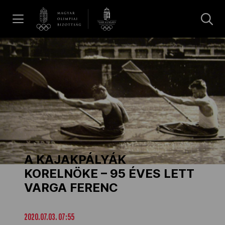
UGRÁS A TARTALOMRA »
Hírek
Galéria
Dakar 2026
A KAJAKPÁLYÁK
Los Angeles 2028
KORELNÖKE – 95 ÉVES LETT
VARGA FERENC
MOB
2020.07.03. 07:55