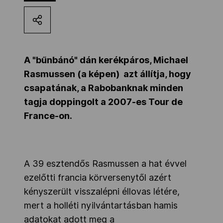
Kettőskarrier-program
NOB
A "bűnbánó" dán kerékpáros, Michael
Rasmussen (a képen) azt állítja, hogy
csapatának, a Rabobanknak minden
Társszervezetek
tagja doppingolt a 2007-es Tour de
France-on.
OVEP
Adatbank
A 39 esztendős Rasmussen a hat évvel
ezelőtti francia körversenytől azért
kényszerült visszalépni éllovas létére,
mert a holléti nyilvántartásban hamis
adatokat adott meg a