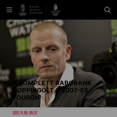
UGRÁS A TARTALOMRA »
Hírek
Galéria
Dakar 2026
A KOMPLETT RABOBANK
Los Angeles 2028
DOPPINGOLT A 2007-ES
TOURON
MOB
2013.11.05. 05:37