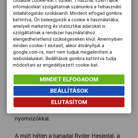
Oldalunk cookie-kat ("sütiket") használ. Ezen fájlok
akkori orvosa, Geert Leinders később a
információkat szolgáltatnak számunkra a felhasználó
oldallátogatási szokásairól. Mindent elfogad gombra
Skynál kapott állást, ám a brit istálló a
kattintva, Ön beleegyezik a cookie-k használatába,
korábbi doppingvádak miatt tavaly
amelyek marketing és statisztikai adatokat is
menesztette.
szolgáltatnak a rendszer használatához
elengedhetetlenül szükségeseken kívül. Amennyiben
minden cookie-t elutasít, akkor átirányítjuk a
A dán bringás januárban állt a
google.com-ra, mert nem tudjuk megjeleníteni a
nyilvánosság elé és mondta el, hogy 1998
weboldalunkat. Beállítások gombra kattintva tudja
módosítani az engedélyezett cookie-kat.
és 2010 között tiltott teljesítményfokozó
szereket - tesztoszteront és növekedési
MINDET ELFOGADOM
hormont - használt, továbbá
BEÁLLÍTÁSOK
vérátömlesztéseken is átesett. Akkor
jelezte azt is, hogy felhagy a profi
ELUTASÍTOM
sporttal, s kész együttműködni a
nyomozókkal.
A múlt héten a kanadai Ryder Hesjedal, a