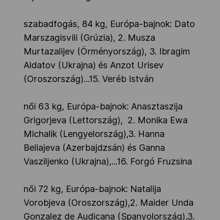
szabadfogás, 84 kg, Európa-bajnok: Dato
Marszagisvili (Grúzia), 2. Musza
Murtazalijev (Örményország), 3. Ibragim
Aldatov (Ukrajna) és Anzot Urisev
(Oroszország)...15. Veréb István
női 63 kg, Európa-bajnok: Anasztaszija
Grigorjeva (Lettország), 2. Monika Ewa
Michalik (Lengyelország),3. Hanna
Beliajeva (Azerbajdzsán) és Ganna
Vasziljenko (Ukrajna),...16. Forgó Fruzsina
női 72 kg, Európa-bajnok: Natalija
Vorobjeva (Oroszország),2. Maider Unda
Gonzalez de Audicana (Spanyolország),3.