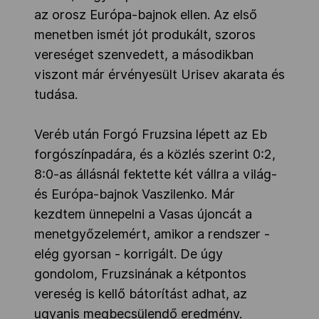
az orosz Európa-bajnok ellen. Az első
menetben ismét jót produkált, szoros
vereséget szenvedett, a másodikban
viszont már érvényesült Urisev akarata és
tudása.
Veréb után Forgó Fruzsina lépett az Eb
forgószínpadára, és a közlés szerint 0:2,
8:0-as állásnál fektette két vállra a világ-
és Európa-bajnok Vaszilenko. Már
kezdtem ünnepelni a Vasas újoncát a
menetgyőzelemért, amikor a rendszer -
elég gyorsan - korrigált. De úgy
gondolom, Fruzsinának a kétpontos
vereség is kellő bátorítást adhat, az
ugyanis megbecsülendő eredmény.