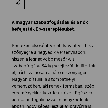
Kettőskarrier-program
A magyar szabadfogásúak és a nők
NOB
befejezték Eb-szereplésüket.
Társszervezetek
Pénteken elsőként Veréb Istvánt vártuk a
szőnyegre a negyedik versenynapon,
hiszen a legnagyobb mezőny, a
OVEP
szabadfogású 84 kg selejtezőit indították
el, párhuzamosan a három szőnyegen.
Adatbank
Nagyon bíztunk a szombathelyi
versenyzőben, aki remek formában, szép
eredményekkel kezdte az évet. Egészen
pontosan fogalmazva: reménykedtünk
abban, hogy képes lesz akár bravúrra is