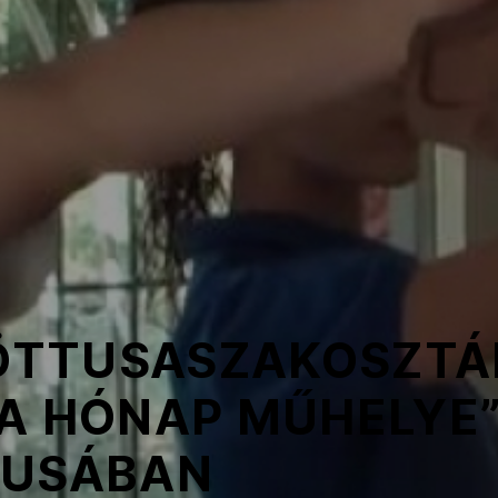
E ÖTTUSASZAKOSZTÁ
A HÓNAP MŰHELYE”
JUSÁBAN