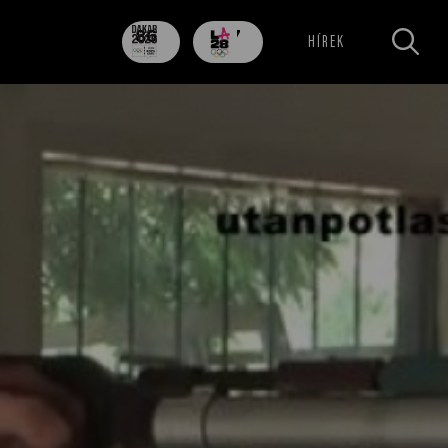
86
707
HÍREK
nap
nap