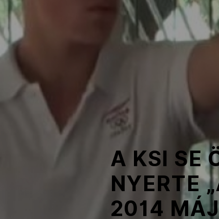
NOB
Társszervezetek
OVEP
Adatbank
A KSI S
NYERTE „
2014 MÁ