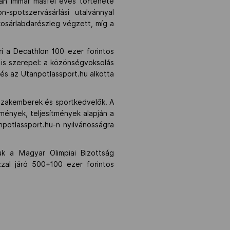
san immár másfél éves története
n-spotszervásárlási utalvánnyal
kosárlabdarészleg végzett, míg a
i a Decathlon 100 ezer forintos
 is szerepel: a közönségvoksolás
és az Utanpotlassport.hu alkotta
, szakemberek és sportkedvelők. A
mények, teljesítmények alapján a
npotlassport.hu-n nyilvánosságra
uk a Magyar Olimpiai Bizottság
zzal járó 500+100 ezer forintos