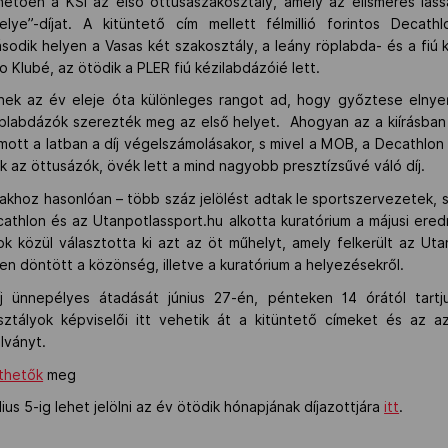
hetően a KSI az első öttusaszakosztály, amely az elismerés las
e”-díjat. A kitüntető cím mellett félmillió forintos Decathlo
dik helyen a Vasas két szakosztály, a leány röplabda- és a fiú 
o Klubé, az ötödik a PLER fiú kézilabdázóié lett.
k az év eleje óta különleges rangot ad, hogy győztese elnyer
röplabdázók szerezték meg az első helyet. Ahogyan az a kiírásban
tt a latban a díj végelszámolásakor, s mivel a MOB, a Decathlon 
 az öttusázók, övék lett a mind nagyobb presztízsűvé váló díj.
bbiakhoz hasonlóan – több száz jelölést adtak le sportszervezetek
cathlon és az Utanpotlassport.hu alkotta kuratórium a májusi ered
ok közül választotta ki azt az öt műhelyt, amely felkerült az Uta
n döntött a közönség, illetve a kuratórium a helyezésekről.
j ünnepélyes átadását június 27-én, pénteken 14 órától tartj
tályok képviselői itt vehetik át a kitüntető címeket és az a
lványt.
nthetők
meg
úlius 5-ig lehet jelölni az év ötödik hónapjának díjazottjára
itt
.