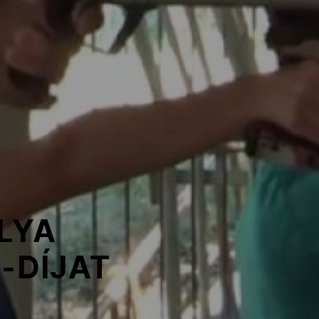
LYA
-DÍJAT