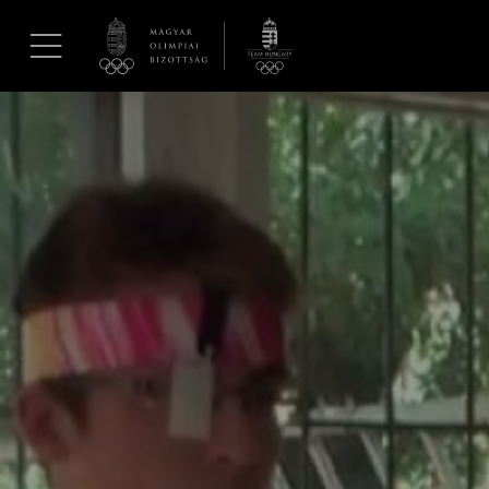
UGRÁS A TARTALOMRA »
Hírek
Galéria
Dakar 2026
Los Angeles 2028
MOB
Kettőskarrier-program