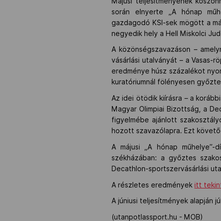
Májusi teljesítményének köszön
során elnyerte „A hónap műhely
gazdagodó KSI-sek mögött a máso
negyedik hely a Hell Miskolci Jud
A közönségszavazáson – amelyne
vásárlási utalványát – a Vasas-
eredménye húsz százalékot nyomo
kuratóriumnál fölényesen győztek
Az idei ötödik kiírásra – a korá
Magyar Olimpiai Bizottság, a De
figyelmébe ajánlott szakosztály
hozott szavazólapra. Ezt követőe
A májusi „A hónap műhelye”-dí
székházában: a győztes szakosz
Decathlon-sportszervásárlási uta
A részletes eredmények
itt teki
A júniusi teljesítmények alapján j
(utanpotlassport.hu - MOB)