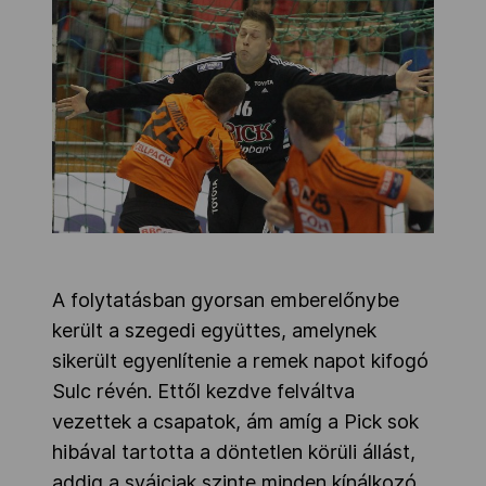
A folytatásban gyorsan emberelőnybe
került a szegedi együttes, amelynek
sikerült egyenlítenie a remek napot kifogó
Sulc révén. Ettől kezdve felváltva
vezettek a csapatok, ám amíg a Pick sok
hibával tartotta a döntetlen körüli állást,
addig a svájciak szinte minden kínálkozó