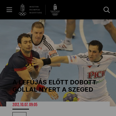
UGRÁS A TARTALOMRA »
Hírek
Galéria
Dakar 2026
A LEFÚJÁS ELŐTT DOBOTT
Los Angeles 2028
GÓLLAL NYERT A SZEGED
MOB
2012.10.07. 09:05