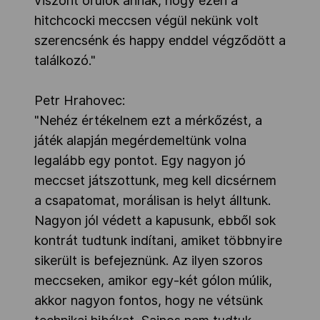
viszont örülök annak, hogy ezen a
hitchcocki meccsen végül nekünk volt
szerencsénk és happy enddel végződött a
találkozó."
Petr Hrahovec:
"Nehéz értékelnem ezt a mérkőzést, a
játék alapján megérdemeltünk volna
legalább egy pontot. Egy nagyon jó
meccset játszottunk, meg kell dicsérnem
a csapatomat, morálisan is helyt álltunk.
Nagyon jól védett a kapusunk, ebből sok
kontrát tudtunk indítani, amiket többnyire
sikerült is befejeznünk. Az ilyen szoros
meccseken, amikor egy-két gólon múlik,
akkor nagyon fontos, hogy ne vétsünk