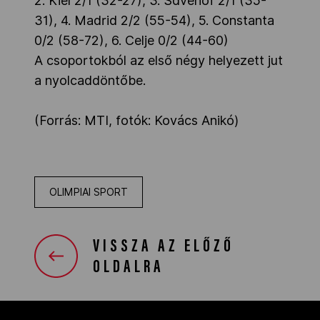
2. Kiel 2/1 (32-27), 3. Sdvehof 2/1 (35-
31), 4. Madrid 2/2 (55-54), 5. Constanta
0/2 (58-72), 6. Celje 0/2 (44-60)
A csoportokból az első négy helyezett jut
a nyolcaddöntőbe.
(Forrás: MTI, fotók: Kovács Anikó)
OLIMPIAI SPORT
VISSZA AZ ELŐZŐ
OLDALRA