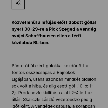
Kettőskarrier-program
Közvetlenül a lefújás előtt dobott góllal
NOB
nyert 30-29-re a Pick Szeged a vendég
svájci Schaffhausen ellen a férfi
kézilabda BL-ben.
Társszervezetek
OVEP
Büntetőből elért gólokkal kezdődött a
fontos összecsapás a Bajnokok
Adatbank
Ligájában, utána azonban mindkét oldalon
sok volt a hiba, és alig esett gól (10. p: 1-
2). Prodanovic kiállítása alatt 2-4 lett az
állás, Skaliczki László vezetőedző pedig
időt kért. A vendégek kapusa, a korábban