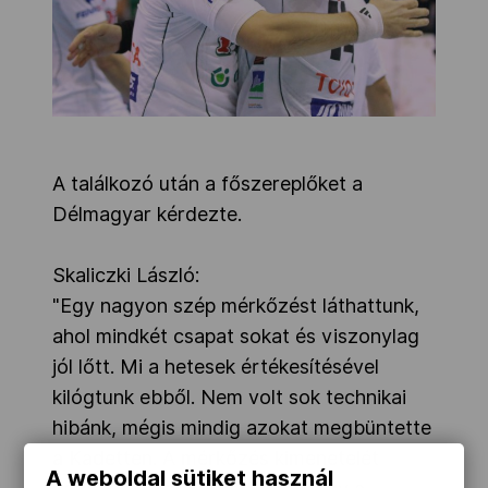
A találkozó után a főszereplőket a
Délmagyar kérdezte.
Skaliczki László:
"Egy nagyon szép mérkőzést láthattunk,
ahol mindkét csapat sokat és viszonylag
jól lőtt. Mi a hetesek értékesítésével
kilógtunk ebből. Nem volt sok technikai
hibánk, mégis mindig azokat megbüntette
a Kadetten. A mérkőzés kimenetelét
A weboldal sütiket használ