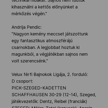
technikai hibákat. Sajnos nem tudtuk
kihasználni a kettős előnyünket a
mérkőzés végén."
Andrija Pendic:
"Nagyon kemény meccset játszottunk
egy fantasztikus atmoszférájú
csarnokban. A legjobbat hoztuk ki
magunkból, a végjátékban sajnos nem
volt szerencsénk."
Velux férfi Bajnokok Ligája, 2. forduló:
D csoport:
PICK-SZEGED-KADETTEN
SCHAFFHAUSEN 30-29 (12-14), Szeged,
játékvezetők: Dentz, Reibel (franciák)