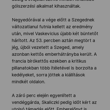
gólszerzési alkalmat kihasználtak.
Negyedórával a vége előtt a Szegednek
változatlanul futnia kellett az eredmény
után, mivel Vaskevicius újabb két büntetőt
hárított. Az 53. percben aztán megtört a
jég, újból vezetett a Szeged, amely
azonban kettős emberhátrányba került. A
francia bírókettős ezekben a kritikus
pillanatokban több ítéletével is borzolta a
kedélyeket, sorra jöttek a kiállítások
mindkét oldalon.
A záró perc elején egyenlített a
vendéggárda, Skaliczki pedig időt kért az
utolsó támadás előtt. Emberelőnyt is