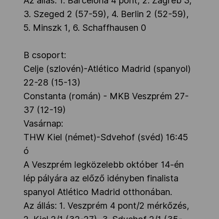
Az állás: 1. Barcelona 4 pont, 2. Zagreb 3,
3. Szeged 2 (57-59), 4. Berlin 2 (52-59),
5. Minszk 1, 6. Schaffhausen 0
B csoport:
Celje (szlovén)-Atlético Madrid (spanyol)
22-28 (15-13)
Constanta (román) - MKB Veszprém 27-
37 (12-19)
Vasárnap:
THW Kiel (német)-Sdvehof (svéd) 16:45
ó
A Veszprém legközelebb október 14-én
lép pályára az előző idényben finalista
spanyol Atlético Madrid otthonában.
Az állás: 1. Veszprém 4 pont/2 mérkőzés,