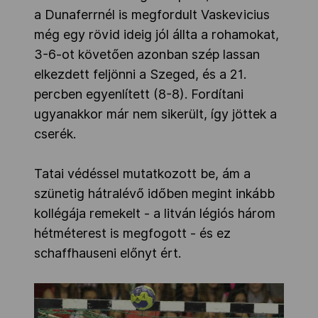
a Dunaferrnél is megfordult Vaskevicius
még egy rövid ideig jól állta a rohamokat,
3-6-ot követően azonban szép lassan
elkezdett feljönni a Szeged, és a 21.
percben egyenlített (8-8). Fordítani
ugyanakkor már nem sikerült, így jöttek a
cserék.
Tatai védéssel mutatkozott be, ám a
szünetig hátralévő időben megint inkább
kollégája remekelt - a litván légiós három
hétméterest is megfogott - és ez
schaffhauseni előnyt ért.