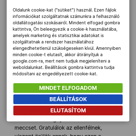
nagyban meghatározta az, hogy a
kiállításokat ki hogyan használta ki, illetve
Oldalunk cookie-kat ("sütiket") használ. Ezen fájlok
információkat szolgáltatnak számunkra a felhasználó
vészelte át. A végjátékban Dobojban
oldallátogatási szokásairól. Mindent elfogad gombra
hasonló helyzetben ikszekre mentettünk
kattintva, Ön beleegyezik a cookie-k használatába,
meccseket, most hasonló helyzetben a
amelyek marketing és statisztikai adatokat is
szolgáltatnak a rendszer használatához
győzelmet vívtuk ki. Néhányan BL Final
elengedhetetlenül szükségeseken kívül. Amennyiben
Fourosnak tartanak minket, ettől még egy
minden cookie-t elutasít, akkor átirányítjuk a
kicsit messze vagyunk. Fontos győzelem
google.com-ra, mert nem tudjuk megjeleníteni a
weboldalunkat. Beállítások gombra kattintva tudja
volt, köszönöm a közönségnek a
módosítani az engedélyezett cookie-kat.
buzdítást!"
MINDET ELFOGADOM
Vadkerti Attila:
BEÁLLÍTÁSOK
"Igaza volt az ellenfél mesterének, amikor
ELUTASÍTOM
azt mondta, mindkét csapat már
korábban is megnyerhette volna a
meccset. Gratulálok az ellenfélnek,