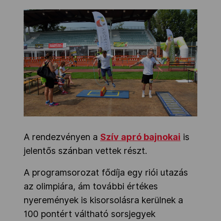
A rendezvényen a
Szív apró bajnokai
is
jelentős szánban vettek részt.
A programsorozat fődíja egy riói utazás
az olimpiára, ám további értékes
nyeremények is kisorsolásra kerülnek a
100 pontért váltható sorsjegyek