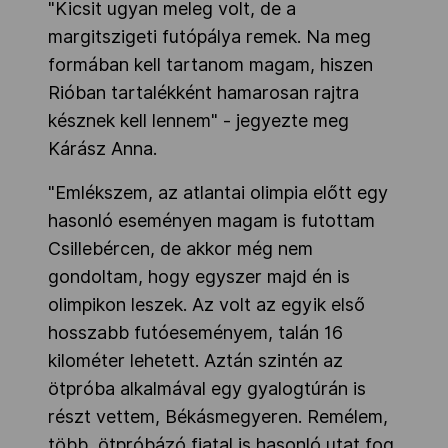
"Kicsit ugyan meleg volt, de a
margitszigeti futópálya remek. Na meg
formában kell tartanom magam, hiszen
Rióban tartalékként hamarosan rajtra
késznek kell lennem" - jegyezte meg
Kárász Anna.
"Emlékszem, az atlantai olimpia előtt egy
hasonló eseményen magam is futottam
Csillebércen, de akkor még nem
gondoltam, hogy egyszer majd én is
olimpikon leszek. Az volt az egyik első
hosszabb futóeseményem, talán 16
kilométer lehetett. Aztán szintén az
ötpróba alkalmával egy gyalogtúrán is
részt vettem, Békásmegyeren. Remélem,
több, ötpróbázó fiatal is hasonló utat fog