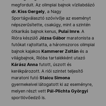
megfordult. Az olimpiai bajnok vízilabdázó
dr. Kiss Gergely
, a Nagy
Sportágválasztó szóvivője az eseményt
népszerűsítette, csakúgy, mint a szintén
ötkarikás bajnok kenus,
Pulai Imre
. A
Rióra készülő
Józsa Gábor
maratonista a
futókat rajtoltatta, a háromszoros olimpiai
bajnok kajakos
Kammerer Zoltán
és a
világbajnok, Rióba tartalékként utazó
Kárász Anna
futott, úszott és
kerékpározott. A riói szintet teljesítő
maratoni futó
Staicu Simona
gyermekeivel látogatott ki az eseményre,
melyen részt vett
Pál-Plichta Györgyi
sportlövőedző is.