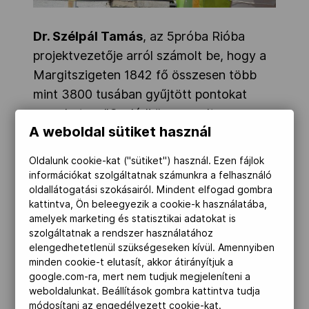
Dr. Szélpál Tamás
, az 5próba Rióba
projektvezetője arról számolt be, hogy a
Margitszigeten 1842 fő összesen több
mint 3800 tusában gyűjtött pontokat
szombaton. "
Családi ünnep volt ez a nap,
A weboldal sütiket használ
méltó zárása a sorozatnak. Kiváló volt a
hangulat. Kicsik-nagyok eljöttek, szülők,
Oldalunk cookie-kat ("sütiket") használ. Ezen fájlok
komplett családok, élsportolók és
információkat szolgáltatnak számunkra a felhasználó
amatőrök is próbáztak. Szép idő volt, az
oldallátogatási szokásairól. Mindent elfogad gombra
kattintva, Ön beleegyezik a cookie-k használatába,
eső is csak a végén érkezett meg. A
amelyek marketing és statisztikai adatokat is
legtöbben a futást választották, előtte
szolgáltatnak a rendszer használatához
Pulay Szilvia aerobikossal lehetett
elengedhetetlenül szükségeseken kívül. Amennyiben
minden cookie-t elutasít, akkor átirányítjuk a
közösen bemelegíteni."
google.com-ra, mert nem tudjuk megjeleníteni a
weboldalunkat. Beállítások gombra kattintva tudja
A résztvevők aláírtak egy hatalmas
módosítani az engedélyezett cookie-kat.