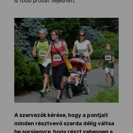
is több próbát teljesített.
A szervezők kérése, hogy a pontjait
minden résztvevő szerda délig váltsa
be sorsjegyre, hogy részt vehessen a