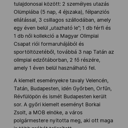
tulajdonosai között: 2 személyes utazás
Olümpiába (5 nap, 4 éjszaka), félpanziós
ellátással, 3 csillagos szállodában, amely
egy éven belül „utazható le”; 1 db férfi és
1 db női kollekció a Magyar Olimpiai
Csapat riói formaruhájából és
sportöltözetéből, továbbá 3 nap Tatán az
olimpiai edzőtáborban, 2 fő rés
zére,
amely 1 éven belül használható fel.
A kiemelt eseményekre tavaly Velencén,
Tatán, Budapesten, idén Győrben, Orfűn,
Révfülöpön és ismét Budapesten került
sor.
A győri kiemelt eseményt Borkai
Zsolt, a MOB elnöke, a város
polgármestere nyitotta meg, aki ott maga