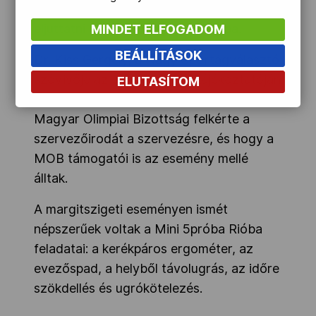
magyar zászlót, melyet Józsa Gábor fog
eljuttatni az olimpikonokhoz, Rióba.
MINDET ELFOGADOM
BEÁLLÍTÁSOK
Dr. Kiss Gergely
, a Nagy Sportágválasztó
szóvivője az esemény sajtótájékoztatóján
ELUTASÍTOM
azt mondta, nagy büszkeség, hogy a
Magyar Olimpiai Bizottság felkérte a
szervezőirodát a szervezésre, és hogy a
MOB támogatói is az esemény mellé
álltak.
A margitszigeti eseményen ismét
népszerűek voltak a Mini 5próba Rióba
feladatai: a kerékpáros ergométer, az
evezőspad, a helyből távolugrás, az időre
szökdellés és ugrókötelezés.