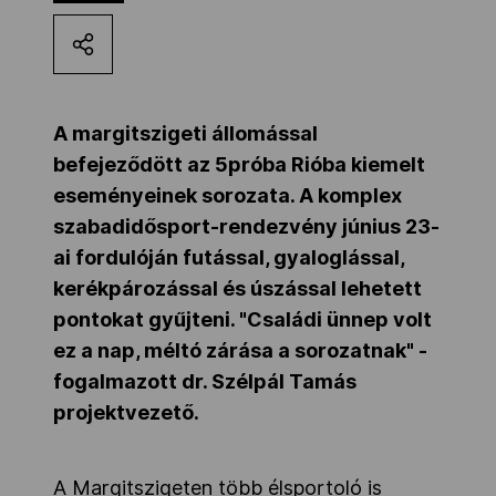
Kettőskarrier-program
NOB
A margitszigeti állomással
befejeződött az 5próba Rióba kiemelt
eseményeinek sorozata. A komplex
Társszervezetek
szabadidősport-rendezvény június 23-
ai fordulóján futással, gyaloglással,
OVEP
kerékpározással és úszással lehetett
pontokat gyűjteni. "Családi ünnep volt
ez a nap, méltó zárása a sorozatnak" -
Adatbank
fogalmazott dr. Szélpál Tamás
projektvezető.
A Margitszigeten több élsportoló is