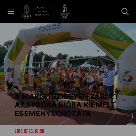
UGRÁS A TARTALOMRA »
Hírek
Galéria
Dakar 2026
A MARGITSZIGETEN ZÁRULT
Los Angeles 2028
AZ 5PRÓBA RIÓBA KIEMELT
ESEMÉNYSOROZATA
MOB
2016.07.23. 18:58