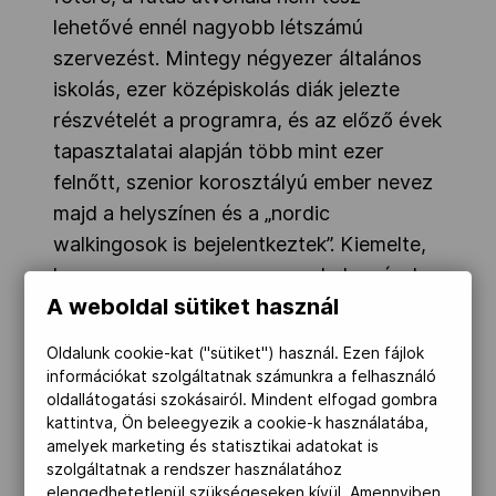
lehetővé ennél nagyobb létszámú
szervezést. Mintegy négyezer általános
iskolás, ezer középiskolás diák jelezte
részvételét a programra, és az előző évek
tapasztalatai alapján több mint ezer
felnőtt, szenior korosztályú ember nevez
majd a helyszínen és a „nordic
walkingosok is bejelentkeztek”. Kiemelte,
hogy ez nem verseny, nem a helyezések,
A weboldal sütiket használ
hanem a részvétel a fontos. A rendezvény
ideje alatt szakaszos útlezárásokra kell
Oldalunk cookie-kat ("sütiket") használ. Ezen fájlok
számítani, kérik a közlekedők türelmét.
információkat szolgáltatnak számunkra a felhasználó
oldallátogatási szokásairól. Mindent elfogad gombra
Gyulay Zsolt, a Magyar Olimpiai Bizottság
kattintva, Ön beleegyezik a cookie-k használatába,
(MOB) elnöke, a rendezvény szakmai
amelyek marketing és statisztikai adatokat is
szolgáltatnak a rendszer használatához
fővédnöke elmondta, hogy a MOB idén
elengedhetetlenül szükségeseken kívül. Amennyiben