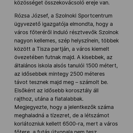
közösséget összekovácsoló ereje van.
Rózsa József, a Szolnoki Sportcentrum
ügyvezető igazgatója elmondta, hogy a
város főteréről induló résztvevők Szolnok
nagyon kellemes, szép helyszínein, többek
között a Tisza partján, a város kiemelt
övezetében futnak majd. A kisebbek, az
általános iskola alsós tanulói 1500 métert,
az idősebbek mintegy 2500 méteres
távot tesznek majd meg – számolt be.
Elsőként az idősebb korosztály áll
rajthoz, utána a fiatalabbak.
Megjegyezte, hogy a jelentkezők száma
meghaladná a tízezret, de a létszámot
korlátozniuk kellett 6500-ra, mert a város
főtere, a futás útvonala nem tesz