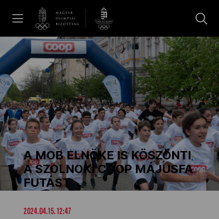
UGRÁS A TARTALOMRA »
Hírek
Galéria
Dakar 2026
A MOB ELNÖKE IS KÖSZÖNTI
Los Angeles 2028
A SZOLNOKI COOP MÁJUSFA
FUTÁST
MOB
2024.04.15. 12:47