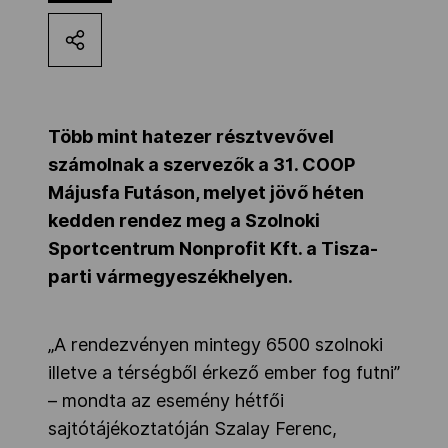
Kettőskarrier-program
NOB
Több mint hatezer résztvevővel
számolnak a szervezők a 31. COOP
Társszervezetek
Májusfa Futáson, melyet jövő héten
kedden rendez meg a Szolnoki
Sportcentrum Nonprofit Kft. a Tisza-
OVEP
parti vármegyeszékhelyen.
Adatbank
„A rendezvényen mintegy 6500 szolnoki
illetve a térségből érkező ember fog futni”
– mondta az esemény hétfői
sajtótájékoztatóján Szalay Ferenc,