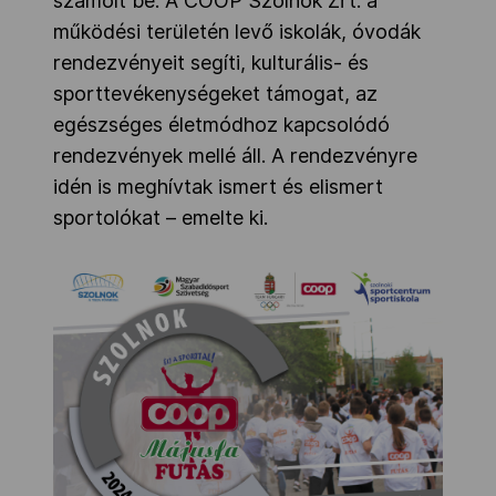
számolt be. A COOP Szolnok Zrt. a
működési területén levő iskolák, óvodák
rendezvényeit segíti, kulturális- és
sporttevékenységeket támogat, az
egészséges életmódhoz kapcsolódó
rendezvények mellé áll. A rendezvényre
idén is meghívtak ismert és elismert
sportolókat – emelte ki.