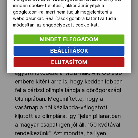
ünnepli megalakulásának 129.
minden cookie-t elutasít, akkor átirányítjuk a
évfordulóját. Az alapítás óta eltelt idő
google.com-ra, mert nem tudjuk megjeleníteni a
weboldalunkat. Beállítások gombra kattintva tudja
alatt 525 érmet, köztük 184 aranyat
módosítani az engedélyezett cookie-kat.
nyertek olimpiákon (nyári, téli és szellemi).
Minden olimpián, amelyen részt vettek,
MINDET ELFOGADOM
avattak magyar győztest – emlékeztetett.
BEÁLLÍTÁSOK
Hozzátette a COOP-pal 28 éve
ELUTASÍTOM
kezdődött a mai napig tartó
együttműködése a MOB-nak. A MOB első
embere kitért arra is, hogy kedden lobban
fel a párizsi olimpia lángja a görögországi
Olümpiában. Megemlítette, hogy a
vasárnap a női kézilabda-válogatott
kijutott az olimpiára, így "jelen pillanatban
a magyar csapat igen jól áll, 150 kvótával
rendelkezünk". Azt mondta, ha ilyen