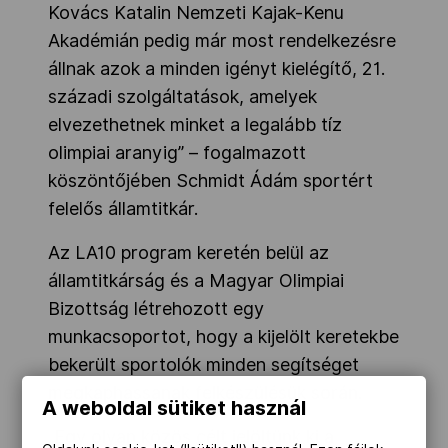
Kovács Katalin Nemzeti Kajak-Kenu
Akadémián pedig már most rendelkezésre
állnak azok a minden igényt kielégítő, 21.
századi szolgáltatások, amelyek
elvezethetnek minket a legalább tíz
olimpiai aranyig” – fogalmazott
köszöntőjében Schmidt Ádám sportért
felelős államtitkár.
Az LA10 program keretén belül az
államtitkárság és a Magyar Olimpiai
Bizottság létrehozott egy
munkacsoportot, hogy a kijelölt keretekbe
bekerült sportolók minden segítséget
megkaphassanak felkészülésük során.
A weboldal sütiket használ
„Egy olyan közös célt jelöltünk ki a