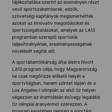
tájékoztatása szerint az eseményen részt
vevő sportszakemberek, edzők,
szövetségi kapitányok megismerhették
azokat az innovatív megoldásokat és
sportszolgáltatásokat, amelyek az LA10
programban szereplő sportolók
teljesítményének, eredményességének
növelését segítik elő.
A sportállamtitkárság által életre hívott
LA10 program célja, hogy Magyarország
ne csak megőrizze előkelő helyét a
sportvilágban, hanem szintet lépjen és a
Los Angeles-i olimpián az első tíz helyen
végezzen az éremtáblán és/vagy legalább
tíz olimpiai aranyérmet szerezzen. A
program keretében nemrég a sportági