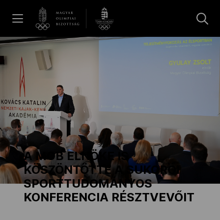
UGRÁS A TARTALOMRA »
Hírek
Galéria
Dakar 2026
A MOB ELNÖKE IS
Los Angeles 2028
KÖSZÖNTÖTTE A SUKORÓI
SPORTTUDOMÁNYOS
KONFERENCIA RÉSZTVEVŐIT
MOB