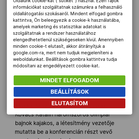
Oldalunk cookie-kat ("sütiket") használ. Ezen fájlok
sportállamtitkársággal, amellyel, úgy
információkat szolgáltatnak számunkra a felhasználó
gondolom, még inkább erősíteni tudjuk a
oldallátogatási szokásairól. Mindent elfogad gombra
kattintva, Ön beleegyezik a cookie-k használatába,
Magyar Olimpiai Csapatot. Az LA10
amelyek marketing és statisztikai adatokat is
program arról szól, hogyan legyünk még
szolgáltatnak a rendszer használatához
sikeresebbek és eredményesebbek. Nagy
elengedhetetlenül szükségeseken kívül. Amennyiben
minden cookie-t elutasít, akkor átirányítjuk a
célokat tűztünk ki magunk elé, és
google.com-ra, mert nem tudjuk megjeleníteni a
elszántak vagyunk abban, hogy együttes
weboldalunkat. Beállítások gombra kattintva tudja
erővel Los Angelesben kiemelkedőt
módosítani az engedélyezett cookie-kat.
alkossunk” – emelte ki Gyulay Zsolt, a
MINDET ELFOGADOM
MOB elnöke.
BEÁLLÍTÁSOK
A Kovács Katalin Nemzeti Kajak-Kenu
ELUTASÍTOM
Akadémia szolgáltatásait a névadó
Kovács Katalin háromszoros olimpiai
bajnok kajakos, a létesítmény vezetője
mutatta be a konferencián részt vevő