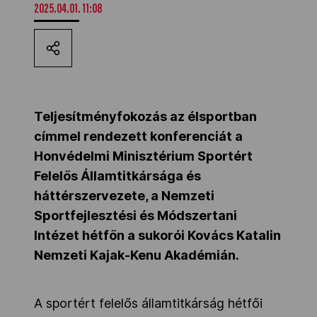
2025.04.01. 11:08
Kettőskarrier-program
NOB
Teljesítményfokozás az élsportban
Társszervezetek
címmel rendezett konferenciát a
Honvédelmi Minisztérium Sportért
Felelős Államtitkársága és
OVEP
háttérszervezete, a Nemzeti
Sportfejlesztési és Módszertani
Adatbank
Intézet hétfőn a sukorói Kovács Katalin
Nemzeti Kajak-Kenu Akadémián.
A sportért felelős államtitkárság hétfői