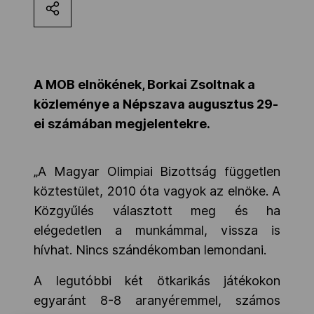
Kettőskarrier-program
NOB
A MOB elnökének, Borkai Zsoltnak a
közleménye a Népszava augusztus 29-
ei számában megjelentekre.
Társszervezetek
„A Magyar Olimpiai Bizottság független
OVEP
köztestület, 2010 óta vagyok az elnöke. A
Közgyűlés választott meg és ha
Adatbank
elégedetlen a munkámmal, vissza is
hívhat. Nincs szándékomban lemondani.
A legutóbbi két ötkarikás játékokon
egyaránt 8-8 aranyéremmel, számos