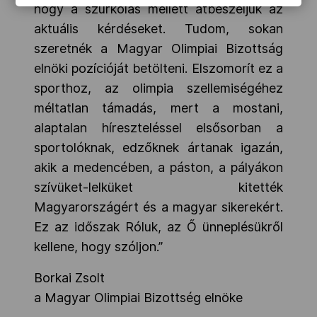
hogy a szurkolás mellett átbeszéljük az
aktuális kérdéseket. Tudom, sokan
szeretnék a Magyar Olimpiai Bizottság
elnöki pozícióját betölteni. Elszomorít ez a
sporthoz, az olimpia szellemiségéhez
méltatlan támadás, mert a mostani,
alaptalan híreszteléssel elsősorban a
sportolóknak, edzőknek ártanak igazán,
akik a medencében, a páston, a pályákon
szívüket-lelküket kitették
Magyarországért és a magyar sikerekért.
Ez az időszak Róluk, az Ő ünneplésükről
kellene, hogy szóljon.”
Borkai Zsolt
a Magyar Olimpiai Bizottség elnöke