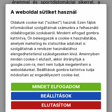
éremmel és sportdiplomáciai sikerrel, a
legeredményesebb nemzetek között zárt
A weboldal sütiket használ
Magyarország.
Oldalunk cookie-kat ("sütiket") használ. Ezen fájlok
A Magyar Olimpiai Bizottság, a sportot
információkat szolgáltatnak számunkra a felhasználó
oldallátogatási szokásairól. Mindent elfogad gombra
stratégiai ágazatként kezelő Kormánnyal
kattintva, Ön beleegyezik a cookie-k használatába,
konstruktívan együttműködve, az elmúlt
amelyek marketing és statisztikai adatokat is
években megteremtette a szakmai és
szolgáltatnak a rendszer használatához
elengedhetetlenül szükségeseken kívül. Amennyiben
anyagi feltételeit annak, hogy a
minden cookie-t elutasít, akkor átirányítjuk a
sportolóknak csak a felkészülésre, a
google.com-ra, mert nem tudjuk megjeleníteni a
versenyzésre kelljen koncentrálniuk.
weboldalunkat. Beállítások gombra kattintva tudja
módosítani az engedélyezett cookie-kat.
A Miniszterelnök úr és köztem kiváló a
MINDET ELFOGADOM
kapcsolat, mindig támogatott a magyar
sport átalakítása, a győri EYOF, vagy a
BEÁLLÍTÁSOK
2024-es olimpiai pályázat kapcsán is. Rio
ELUTASÍTOM
de Janeiróban is találtunk alkalmat arra,