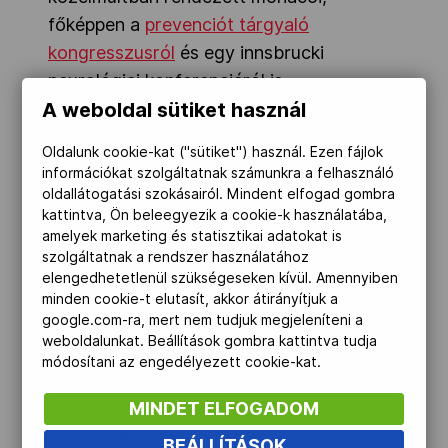
főképpen a
prevenciót tárgyaló
kongresszusról
és egy innsbrucki
neurológiai konferenciáról is.
A weboldal sütiket használ
Az ülés egyik jelentős napirendi pontját a
gangwoni, IV. Téli Ifjúsági Olimpiai Játékok
Oldalunk cookie-kat ("sütiket") használ. Ezen fájlok
információkat szolgáltatnak számunkra a felhasználó
egészségügyi beszámolója jelentette. Dr.
oldallátogatási szokásairól. Mindent elfogad gombra
Toman József és dr. Tóth Szabolcs
kattintva, Ön beleegyezik a cookie-k használatába,
alkotta a mintegy 60 fős magyar
amelyek marketing és statisztikai adatokat is
szolgáltatnak a rendszer használatához
delegáció orvosi csapatát. Elmondták,
elengedhetetlenül szükségeseken kívül. Amennyiben
hogy a játékokat megelőző orvosi
minden cookie-t elutasít, akkor átirányítjuk a
szűrővizsgálatok a Sportkórházban
google.com-ra, mert nem tudjuk megjeleníteni a
weboldalunkat. Beállítások gombra kattintva tudja
rendben lezajlottak, az esemény
módosítani az engedélyezett cookie-kat.
helyszínén két sportoló sérülését követte
kórházi vizsgálat, néhány eset (például
MINDET ELFOGADOM
felső légúti panaszok) helyszíni ellátást,
BEÁLLÍTÁSOK