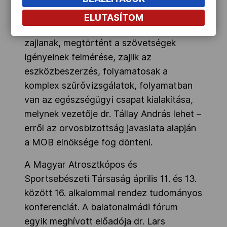
kezelést igényelt.
ELUTASÍTOM
A párizsi előkészületek is rendben
zajlanak, megtörtént a szövetségek
igényeinek felmérése, zajlik az
eszközbeszerzés, folyamatosak a
komplex szűrővizsgálatok, folyamatban
van az egészségügyi csapat kialakítása,
melynek vezetője dr. Tállay András lehet –
erről az orvosbizottság javaslata alapján
a MOB elnöksége fog dönteni.
A Magyar Atrosztkópos és
Sportsebészeti Társaság április 11. és 13.
között 16. alkalommal rendez tudományos
konferenciát. A balatonalmádi fórum
egyik meghívott előadója dr. Lars