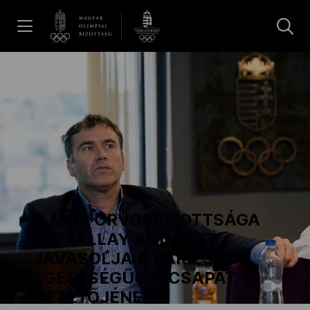
UGRÁS A TARTALOMRA »
Hírek
Galéria
Dakar 2026
A MOB ORVOSBIZOTTSÁGA
Los Angeles 2028
DR. TÁLLAY ANDRÁST
JAVASOLJA A PÁRIZSI
EGÉSZSÉGÜGYI CSAPAT
MOB
VEZETŐJÉNEK