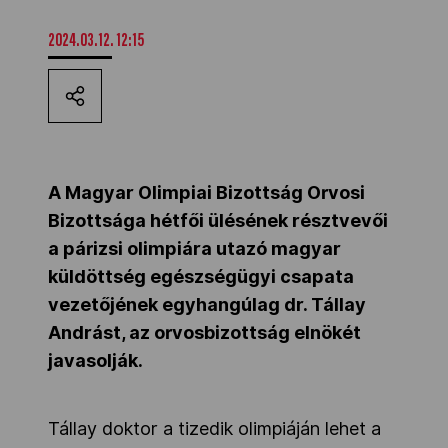
Kettőskarrier-program
2024.03.12. 12:15
NOB
Társszervezetek
A Magyar Olimpiai Bizottság Orvosi
Bizottsága hétfői ülésének résztvevői
a párizsi olimpiára utazó magyar
OVEP
küldöttség egészségügyi csapata
vezetőjének egyhangúlag dr. Tállay
Adatbank
Andrást, az orvosbizottság elnökét
javasolják.
Tállay doktor a tizedik olimpiáján lehet a