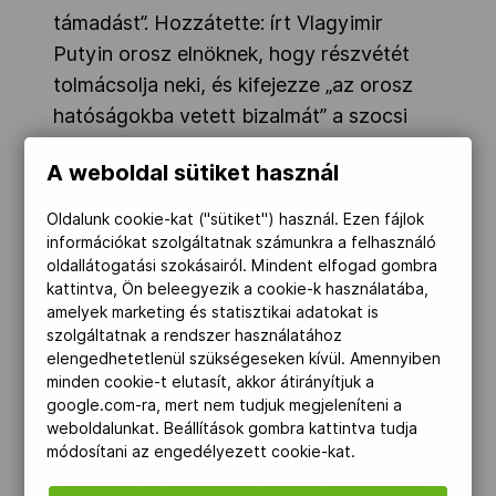
támadást”. Hozzátette: írt Vlagyimir
Putyin orosz elnöknek, hogy részvétét
tolmácsolja neki, és kifejezze „az orosz
hatóságokba vetett bizalmát” a szocsi
olimpia biztonságát illetően.
A weboldal sütiket használ
„Meggyőződésem, hogy mindent
Oldalunk cookie-kat ("sütiket") használ. Ezen fájlok
megtesznek a sportolók és a téli olimpiai
információkat szolgáltatnak számunkra a felhasználó
oldallátogatási szokásairól. Mindent elfogad gombra
játékok minden résztvevője
kattintva, Ön beleegyezik a cookie-k használatába,
biztonságának szavatolásáért” -
amelyek marketing és statisztikai adatokat is
hangsúlyozta a NOB elnöke.
szolgáltatnak a rendszer használatához
elengedhetetlenül szükségeseken kívül. Amennyiben
minden cookie-t elutasít, akkor átirányítjuk a
A dél-oroszországi Volgográdban
google.com-ra, mert nem tudjuk megjeleníteni a
elkövetett két robbantásos merényletnek
weboldalunkat. Beállítások gombra kattintva tudja
módosítani az engedélyezett cookie-kat.
több mint 30 halottja és mintegy 70
sérültje van. Vlagyimir Putyin elrendelte