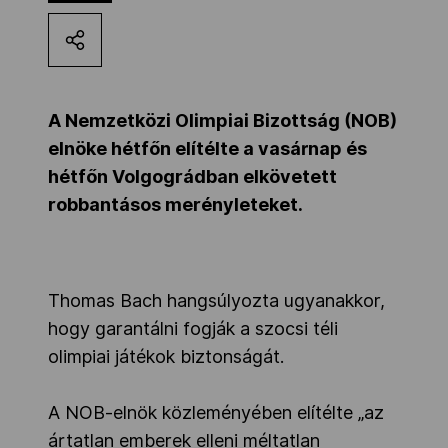
Kettőskarrier-program
NOB
A Nemzetközi Olimpiai Bizottság (NOB)
elnöke hétfőn elítélte a vasárnap és
hétfőn Volgográdban elkövetett
Társszervezetek
robbantásos merényleteket.
OVEP
Thomas Bach hangsúlyozta ugyanakkor,
Adatbank
hogy garantálni fogják a szocsi téli
olimpiai játékok biztonságát.
A NOB-elnök közleményében elítélte „az
ártatlan emberek elleni méltatlan