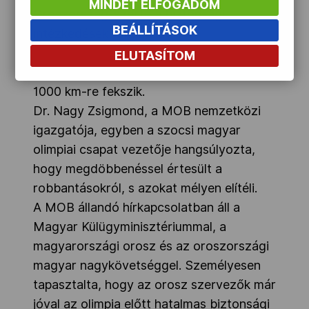
MINDET ELFOGADOM
Oroszország-szerte a biztonsági
BEÁLLÍTÁSOK
intézkedések fokozását.
ELUTASÍTOM
Volgográd az olimpia városától, Szocsitól
1000 km-re fekszik.
Dr. Nagy Zsigmond, a MOB nemzetközi
igazgatója, egyben a szocsi magyar
olimpiai csapat vezetője hangsúlyozta,
hogy megdöbbenéssel értesült a
robbantásokról, s azokat mélyen elítéli.
A MOB állandó hírkapcsolatban áll a
Magyar Külügyminisztériummal, a
magyarországi orosz és az oroszországi
magyar nagykövetséggel. Személyesen
tapasztalta, hogy az orosz szervezők már
jóval az olimpia előtt hatalmas biztonsági