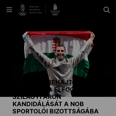
UGRÁS A TARTALOMRA »
Hírek
Galéria
Dakar 2026
A NOB VÉGREHAJTÓ
Los Angeles 2028
BIZOTTSÁGA ELFOGADTA
SZILÁGYI ÁRON
KANDIDÁLÁSÁT A NOB
MOB
SPORTOLÓI BIZOTTSÁGÁBA