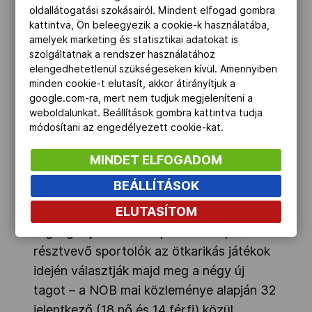
amit kaptam a sporttól, és
oldallátogatási szokásairól. Mindent elfogad gombra
megoszthatnám a tapasztalataimat.”
kattintva, Ön beleegyezik a cookie-k használatába,
amelyek marketing és statisztikai adatokat is
szolgáltatnak a rendszer használatához
A NOB sportolói bizottságában a párizsi
elengedhetetlenül szükségeseken kívül. Amennyiben
játékok végével lejár olimpiai bajnok
minden cookie-t elutasít, akkor átirányítjuk a
úszónk Gyurta Dániel mandátuma, és a
google.com-ra, mert nem tudjuk megjeleníteni a
weboldalunkat. Beállítások gombra kattintva tudja
MOB elnöksége – a pályázati anyagok
módosítani az engedélyezett cookie-kat.
áttekintése és a háromtagú előkészítő
bizottság javaslata alapján – Szilágyi
MINDET ELFOGADOM
Áront javasolta új jelöltnek.
BEÁLLÍTÁSOK
Megválasztása esetén a megbízatás
ELUTASÍTOM
nyolc évre szólna, és egyben NOB-
tagságot jelentene. A párizsi olimpián
résztvevő sportolók az ötkarikás játékok
idején választják majd meg a négy új
tagot – a NOB mai közleménye alapján 32
jelentkező (18 nő és 14 férfi) közül.