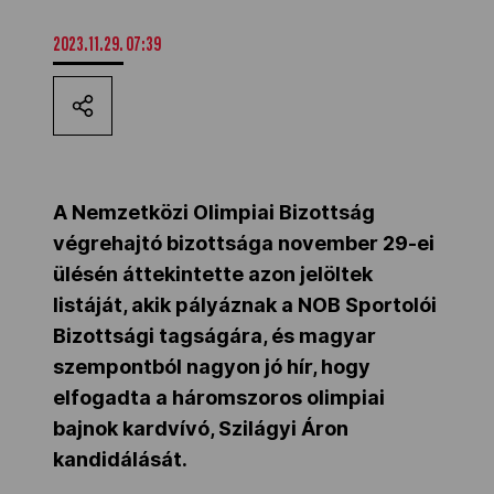
Kettőskarrier-program
2023.11.29. 07:39
NOB
Társszervezetek
A Nemzetközi Olimpiai Bizottság
végrehajtó bizottsága november 29-ei
ülésén áttekintette azon jelöltek
OVEP
listáját, akik pályáznak a NOB Sportolói
Bizottsági tagságára, és magyar
Adatbank
szempontból nagyon jó hír, hogy
elfogadta a háromszoros olimpiai
bajnok kardvívó, Szilágyi Áron
kandidálását.