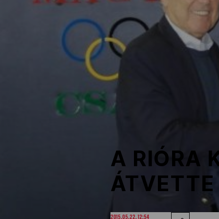
NOB
Társszervezetek
OVEP
Adatbank
A RIÓRA 
ÁTVETTE 
2015.05.22. 12:54