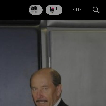
85
706
HÍREK
nap
nap