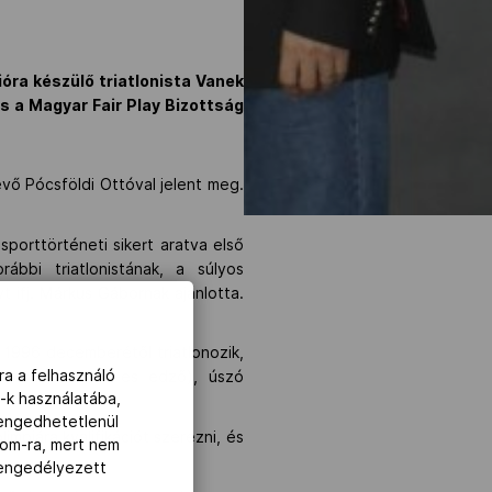
ióra készülő triatlonista Vanek
 a Magyar Fair Play Bizottság
ő Pócsföldi Ottóval jelent meg.
sporttörténeti sikert aratva első
bbi triatlonistának, a súlyos
 ifj. Márkus Gábornak ajánlotta.
d 1996 decemberétől triatlonozik,
ra a felhasználó
s (szintén KEP-es edző), úszó
-k használatába,
lengedhetetlenül
impiára kvalifikációt szerezni, és
com-ra, mert nem
z engedélyezett