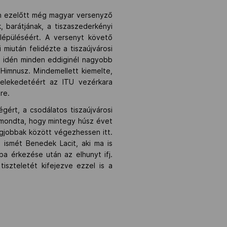
szen ezelőtt még magyar versenyző
, barátjának, a tiszaszederkényi
lépüléséért. A versenyt követő
miután felidézte a tiszaújvárosi
y idén minden eddiginél nagyobb
 Himnusz. Mindemellett kiemelte,
selekedetéért az ITU vezérkara
re.
ért, a csodálatos tiszaújvárosi
Elmondta, hogy mintegy húsz évet
egjobbak között végezhessen itt.
 ismét Benedek Lacit, aki ma is
a érkezése után az elhunyt ifj.
szteletét kifejezve ezzel is a