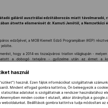
íjátadó gáláról ausztráliai edzőtáborozás miatt távolmaradó, r
ban átvette elismerését dr. Kamuti Jenőtől, a Nemzetközi és
páros edzőjével, a MOB Kiemelt Edző Programjában (KEP) résztvev
jelölte.
smerést, hogy a 2014-es tiszaújvárosi triatlon világkupán - melyen 
lhatott a dobogó tetejére - győzelme után az érmet a korá
 Benedek Lászlónak, a győzelmét pedig az autóbalesetben elhunyt
aládhoz kötődik, ezért sportemberi gesztusértékű a cselekedet.
iket használ
rgit szintén kiváló triatlonista - öt évig az FTC-ben úszott, maj
"sütiket") használ. Ezen fájlok információkat szolgáltatnak számunk
ldi Ottóval 14 éve készül közösen, futóedzéseit Zemen Jáno
ásairól. Mindent elfogad gombra kattintva, Ön beleegyezik a cookie
ítja.
 statisztikai adatokat is szolgáltatnak a rendszer használatához e
edzőtáborból érkezett haza Magyarországra, kiemelt célja a riói ol
 Amennyiben minden cookie-t elutasít, akkor átirányítjuk a google.
 a weboldalunkat. Beállítások gombra kattintva tudja módosítani a