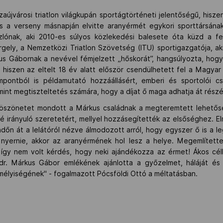
szaújvárosi triatlon világkupán sportágtörténeti jelentőségű, hi
s a verseny másnapján elvitte aranyérmét egykori sporttársának
lónak, aki 2010-es súlyos közlekedési balesete óta küzd a fe
gely, a Nemzetközi Triatlon Szövetség (ITU) sportigazgatója, aki 
kus Gábornak a nevével fémjelzett „hőskorát”, hangsúlyozta, hog
hiszen az eltelt 18 év alatt először csendülhetett fel a Magyar
pontból is példamutató hozzáállásért, emberi és sportolói c
amint megtiszteltetés számára, hogy a díjat ő maga adhatja át részé
köszönetet mondott a Márkus családnak a megteremtett lehetőség
lé irányuló szeretetért, mellyel hozzásegítették az elsőséghez. 
dőn át a lelátóról nézve álmodozott arról, hogy egyszer ő is a l
l nyernie, akkor az aranyérmének hol lesz a helye. Megemlítette
 így nem volt kérdés, hogy neki ajándékozza az érmet! Ákos célb
. Márkus Gábor emlékének ajánlotta a győzelmet, háláját és ti
emélyiségének" - fogalmazott Pócsföldi Ottó a méltatásban.