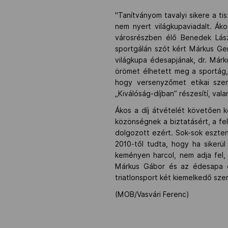
"Tanítványom tavalyi sikere a ti
nem nyert világkupaviadalt. Áko
városrészben élő Benedek Lász
sportgálán szót kért Márkus Ger
világkupa édesapjának, dr. Már
örömet élhetett meg a sportág, 
hogy versenyzőmet etikai szem
„Kiválóság-díjban” részesítí, val
Ákos a díj átvételét követően 
közönségnek a biztatásért, a fe
dolgozott ezért. Sok-sok eszten
2010-től tudta, hogy ha sikerü
keményen harcol, nem adja fel,
Márkus Gábor és az édesapa dr
triatlonsport két kiemelkedő sz
(MOB/Vasvári Ferenc)