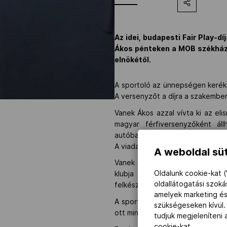
Az idei, budapesti Fair Play-d
Ákos pénteken a MOB székházá
elnökétől.
A sportoló az ünnepségen kerék
A versenyzőt a díjra a szakember 
Vanek Ákos azzal vívta ki az eli
magyar férfiversenyzőként ál
autóbalesetéből lassan felépülő
A viadal szervezése a Márkus cs
A weboldal süt
Vanek Ákos - akinek testvére, Ma
Oldalunk cookie-kat (
klubja a Budaörsi TC. Pócsfö
oldallátogatási szok
felkészülését Pozsgai Gábor irány
amelyek marketing és
A sportoló többhetes ausztráliai 
szükségeseken kívül.
ott minél jobb eredményt elérni.
tudjuk megjeleníteni
cookie-kat.