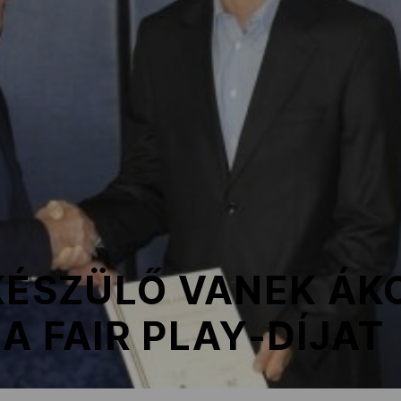
KÉSZÜLŐ VANEK ÁKO
A FAIR PLAY-DÍJAT