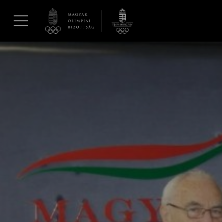
UGRÁS A TARTALOMRA »
Hírek
Galéria
Dakar 2026
Los Angeles 2028
MOB
Kettőskarrier-program