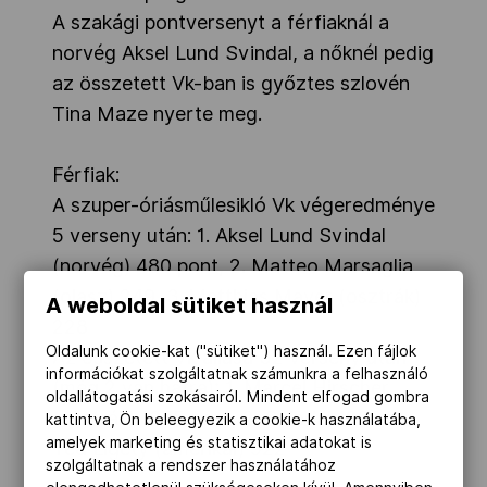
A szakági pontversenyt a férfiaknál a
norvég Aksel Lund Svindal, a nőknél pedig
az összetett Vk-ban is győztes szlovén
Tina Maze nyerte meg.
Férfiak:
A szuper-óriásműlesikló Vk végeredménye
5 verseny után: 1. Aksel Lund Svindal
(norvég) 480 pont, 2. Matteo Marsaglia
(olasz) 249, 3. Matthias Mayer (osztrák)
A weboldal sütiket használ
228
Oldalunk cookie-kat ("sütiket") használ. Ezen fájlok
Az összetett Vk állása 32 verseny után
információkat szolgáltatnak számunkra a felhasználó
(még 2 van hátra): 1. Marcel Hirscher
oldallátogatási szokásairól. Mindent elfogad gombra
(osztrák) 1375 pont, 2. Svindal 1226, 3.
kattintva, Ön beleegyezik a cookie-k használatába,
amelyek marketing és statisztikai adatokat is
Ted Ligety (amerikai) 922
szolgáltatnak a rendszer használatához