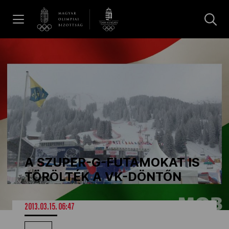
UGRÁS A TARTALOMRA »
Hírek
Galéria
Dakar 2026
A SZUPER-G-FUTAMOKAT IS
Los Angeles 2028
TÖRÖLTÉK A VK-DÖNTŐN
MOB
2013.03.15. 06:47