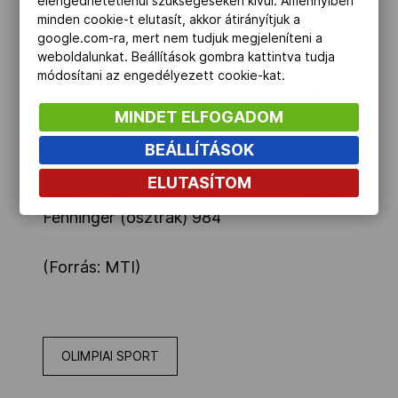
elengedhetetlenül szükségeseken kívül. Amennyiben
Nők:
minden cookie-t elutasít, akkor átirányítjuk a
google.com-ra, mert nem tudjuk megjeleníteni a
A szuper-óriásműlesikló Vk végeredménye
weboldalunkat. Beállítások gombra kattintva tudja
6 verseny után: 1. Tina Maze (szlovén)
módosítani az engedélyezett cookie-kat.
420 pont, 2. Julia Mancuso (amerikai)
MINDET ELFOGADOM
365, 3. Anna Fenninger (osztrák) 304
Az összetett Vk állása 33 verseny után
BEÁLLÍTÁSOK
(még 2 van hátra): 1. Maze 2254 pont, 2.
ELUTASÍTOM
Maria Höfl-Riesch (német) 1065, 3. Anna
Fenninger (osztrák) 984
(Forrás: MTI)
OLIMPIAI SPORT