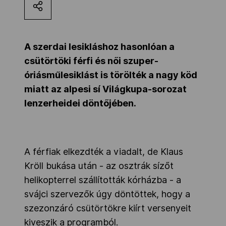
Kettőskarrier-program
A szerdai lesikláshoz hasonlóan a
NOB
csütörtöki férfi és női szuper-
óriásműlesiklást is törölték a nagy köd
miatt az alpesi sí Világkupa-sorozat
Társszervezetek
lenzerheidei döntőjében.
OVEP
A férfiak elkezdték a viadalt, de Klaus
Adatbank
Kröll bukása után - az osztrák sízőt
helikopterrel szállították kórházba - a
svájci szervezők úgy döntöttek, hogy a
szezonzáró csütörtökre kiírt versenyeit
kiveszik a programból.