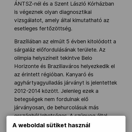
ÁNTSZ-nél és a Szent László Kórházban
is végeznek olyan diagnosztikai
vizsgálatot, amely által kimutatható az
esetleges fertőzöttség.
Brazíliában az elmúlt 5 évben kitolódott a
sárgaláz előfordulásának területe. Az
olimpia helyszíneit tekintve Belo
Horizonte és Braziliaváros helyezkedik el
az érintett régióban. Kanyaró és
agyhártyagyulladás járványt is jelentettek
2012-2014 között. Jelenleg ezek a
betegségek nem fordulnak elő
járványosan, de behurcolásuk más
országból lehetséges. A szúnyog által
terjesztett betegségek közül a dengue láz
A weboldal sütiket használ