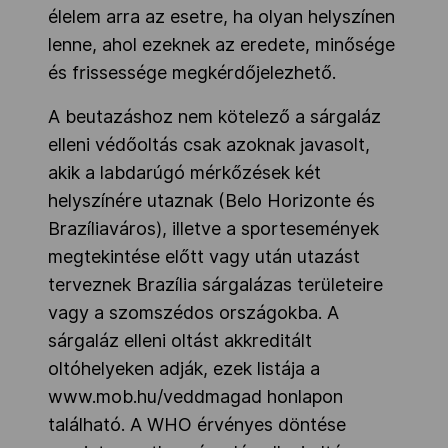
élelem arra az esetre, ha olyan helyszínen
lenne, ahol ezeknek az eredete, minősége
és frissessége megkérdőjelezhető.
A beutazáshoz nem kötelező a sárgaláz
elleni védőoltás csak azoknak javasolt,
akik a labdarúgó mérkőzések két
helyszínére utaznak (Belo Horizonte és
Brazíliaváros), illetve a sportesemények
megtekintése előtt vagy után utazást
terveznek Brazília sárgalázas területeire
vagy a szomszédos országokba. A
sárgaláz elleni oltást akkreditált
oltóhelyeken adják, ezek listája a
www.mob.hu/veddmagad honlapon
található. A WHO érvényes döntése