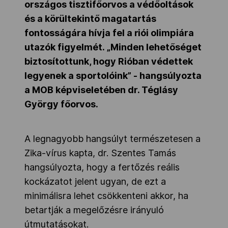
országos tisztifőorvos a védőoltások
és a körültekintő magatartás
fontosságára hívja fel a riói olimpiára
utazók figyelmét.
„
Minden lehetőséget
biztosítottunk, hogy Rióban védettek
legyenek a sportolóink” - hangsúlyozta
a MOB képviseletében dr. Téglásy
György főorvos.
A legnagyobb hangsúlyt természetesen a
Zika-vírus kapta, dr. Szentes Tamás
hangsúlyozta, hogy a fertőzés reális
kockázatot jelent ugyan, de ezt a
minimálisra lehet csökkenteni akkor, ha
betartják a megelőzésre irányuló
útmutatásokat.