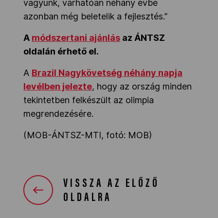
vagyunk, várhatóan néhány évbe
azonban még beletelik a fejlesztés.”
A
módszertani ajánlás
az ÁNTSZ
oldalán érhető el.
A
Brazil Nagykövetség néhány napja
levélben jelezte
, hogy az ország
minden
tekintetben felkészült az olimpia
megrendezésére.
(MOB-ÁNTSZ-MTI, fotó: MOB)
VISSZA AZ ELŐZŐ
OLDALRA