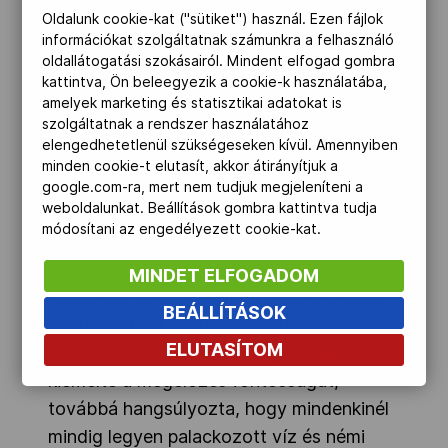
– periodikusan – magas esetszámmal van
Oldalunk cookie-kat ("sütiket") használ. Ezen fájlok
jelen.
információkat szolgáltatnak számunkra a felhasználó
oldallátogatási szokásairól. Mindent elfogad gombra
Dr. Jelenik Zsuzsanna, az Országos
kattintva, Ön beleegyezik a cookie-k használatába,
Epidemiológiai Központ utazás-
amelyek marketing és statisztikai adatokat is
szolgáltatnak a rendszer használatához
egészségügyi és oltóközpontjának
elengedhetetlenül szükségeseken kívül. Amennyiben
főorvosa hangsúlyozta: Brazíliában a
minden cookie-t elutasít, akkor átirányítjuk a
trópusi időszak után most köszönt be a
google.com-ra, mert nem tudjuk megjeleníteni a
weboldalunkat. Beállítások gombra kattintva tudja
tél, amikor csökken a szúnyogpopuláció,
módosítani az engedélyezett cookie-kat.
ami a kockázatot is mérsékli. Ezzel
kapcsolatban megjegyezte, egy friss
MINDET ELFOGADOM
kimutatás szerint jelenleg ötszázezer az
BEÁLLÍTÁSOK
egyhez a kockázata annak, hogy valaki
ELUTASÍTOM
Zika-vírussal fertőződik. Ugyanakkor ő is
kiemelte a megelőzés fontosságát,
továbbá hangsúlyozta, hogy mindenkinél
mindig legyen palackozott víz és némi