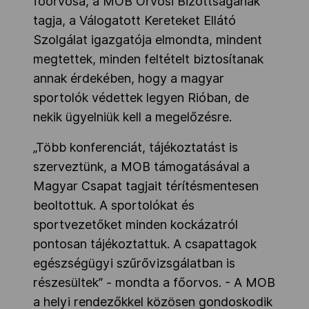
főorvosa, a MOB Orvosi Bizottságának
tagja, a Válogatott Kereteket Ellátó
Szolgálat igazgatója elmondta, mindent
megtettek, minden feltételt biztosítanak
annak érdekében, hogy a magyar
sportolók védettek legyen Rióban, de
nekik ügyelniük kell a megelőzésre.
„Több konferenciát, tájékoztatást is
szerveztünk, a MOB támogatásával a
Magyar Csapat tagjait térítésmentesen
beoltottuk. A sportolókat és
sportvezetőket minden kockázatról
pontosan tájékoztattuk. A csapattagok
egészségügyi szűrővizsgálatban is
részesültek” - mondta a főorvos. -
A MOB
a helyi rendezőkkel közösen gondoskodik