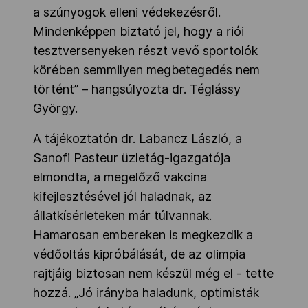
a szúnyogok elleni védekezésről.
Mindenképpen biztató jel, hogy a riói
tesztversenyeken részt vevő sportolók
körében semmilyen megbetegedés nem
történt” – hangsúlyozta dr. Téglássy
György.
A tájékoztatón dr. Labancz László, a
Sanofi Pasteur üzletág-igazgatója
elmondta, a megelőző vakcina
kifejlesztésével jól haladnak, az
állatkísérleteken már túlvannak.
Hamarosan embereken is megkezdik a
védőoltás kipróbálását, de az olimpia
rajtjáig biztosan nem készül még el - tette
hozzá. „Jó irányba haladunk, optimisták