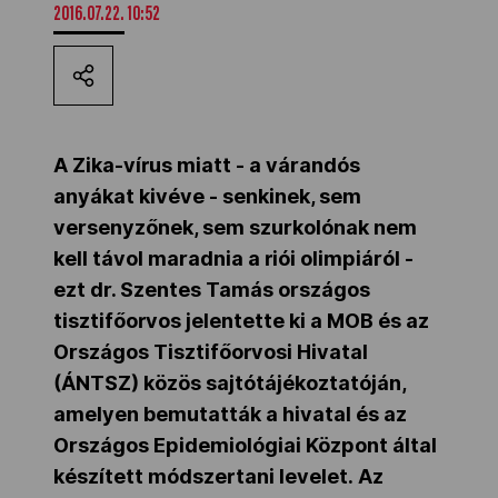
2016.07.22. 10:52
Kettőskarrier-program
NOB
A Zika-vírus miatt - a várandós
anyákat kivéve - senkinek, sem
Társszervezetek
versenyzőnek, sem szurkolónak nem
kell távol maradnia a riói olimpiáról -
OVEP
ezt dr. Szentes Tamás országos
tisztifőorvos jelentette ki a MOB és az
Országos Tisztifőorvosi Hivatal
Adatbank
(ÁNTSZ) közös sajtótájékoztatóján,
amelyen bemutatták a hivatal és az
Országos Epidemiológiai Központ által
készített módszertani levelet. Az