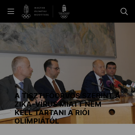
UGRÁS A TARTALOMRA »
Hírek
Galéria
Dakar 2026
A TISZTIFŐORVOS SZERINT A
Los Angeles 2028
ZIKA-VÍRUS MIATT NEM
KELL TARTANI A RIÓI
OLIMPIÁTÓL
MOB