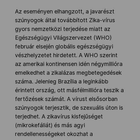
Az eseményen elhangzott, a javarészt
szúnyogok által továbbított Zika-vírus
gyors nemzetközi terjedése miatt az
Egészségügyi Világszervezet (WHO)
február elsején globális egészségügyi
vészhelyzetet hirdetett. A WHO szerint
az amerikai kontinensen idén négymillióra
emelkedhet a zikalázas megbetegedések
száma. Jelenleg Brazília a leginkább
érintett ország, ott másfélmillióra teszik a
fertőzések számát. A vírust elsősorban
szúnyogok terjesztik, de szexuális úton is
terjedhet. A zikavírus kisfejűséget
(mikrokefáliát) és más agyi
rendellenességeket okozhat a