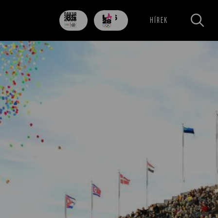
85
706
HÍREK
nap
nap