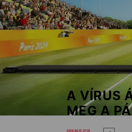
NOB
Társszervezetek
OVEP
Adatbank
A VÍRUS
MEG A PÁ
2020.06.15. 07:15