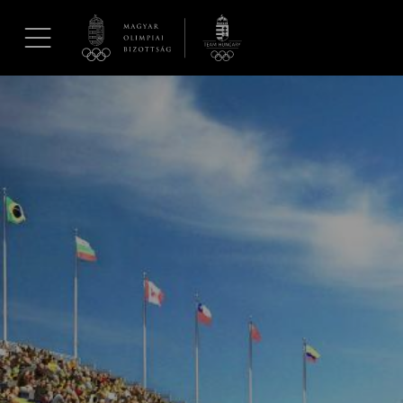
UGRÁS A TARTALOMRA »
Hírek
Galéria
Dakar 2026
Los Angeles 2028
MOB
Kettőskarrier-program