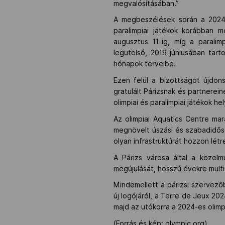
megvalósításában.”
A megbeszélések során a 2024-e
paralimpiai játékok korábban m
augusztus 11-ig, míg a paralim
legutolsó, 2019 júniusában tar
hónapok terveibe.
Ezen felül a bizottságot újdon
gratulált Párizsnak és partnerei
olimpiai és paralimpiai játékok 
Az olimpiai Aquatics Centre ma
megnövelt úszási és szabadidős 
olyan infrastruktúrát hozzon létr
A Párizs városa által a közelm
megújulását, hosszú évekre mult
Mindemellett a párizsi szervezőb
új logójáról, a Terre de Jeux 20
majd az utókorra a 2024-es olimp
(Forrás és kép: olympic.org)