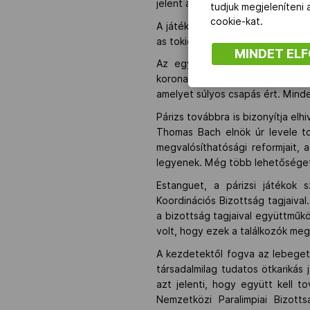
jelent a francia főváros Szajna
tudjuk megjeleníteni
cookie-kat.
A játékok lebonyolításának továb
as tokiói olimpia optimalizálásár
MINDET EL
Az egyeztetést követően
Pie
koronavírus-járvány világszerte 
amelyet súlyos csapás ért. Mind
Párizs továbbra is bizonyítja elh
Thomas Bach elnök úr levele t
megvalósíthatósági reformjait,
legyenek. Még több lehetőséget k
Estanguet, a párizsi játékok 
Koordinációs Bizottság tagjaiva
a bizottság tagjaival együttműkö
volt, hogy ezek a találkozók me
A kezdetektől fogva az lebegett
társadalmilag tudatos ötkarikás
azt jelenti, hogy együtt kell 
Nemzetközi Paralimpiai Bizotts