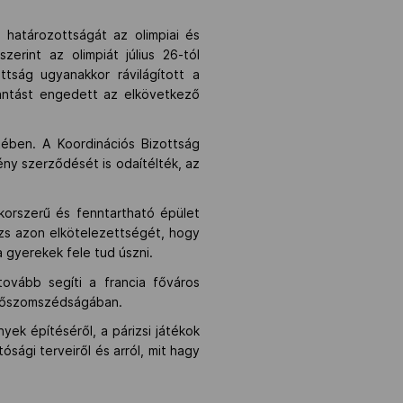
 határozottságát az olimpiai és
erint az olimpiát július 26-tól
ttság ugyanakkor rávilágított a
lantást engedett az elkövetkező
tében. A Koordinációs Bizottság
ény szerződését is odaítélték, az
korszerű és fenntartható épület
izs azon elkötelezettségét, hogy
a gyerekek fele tud úszni.
tovább segíti a francia főváros
e tőszomszédságában.
yek építéséről, a párizsi játékok
sági terveiről és arról, mit hagy