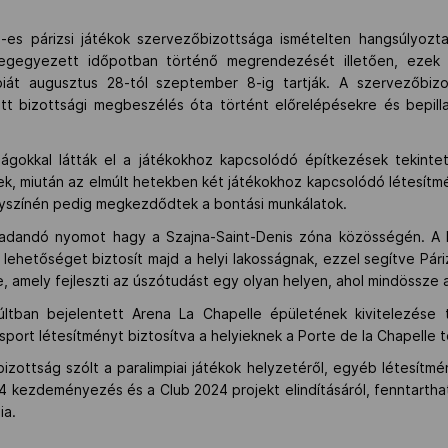
s párizsi játékok szervezőbizottsága ismételten hangsúlyozta
egegyezett időpotban történő megrendezését illetően, ezek sz
piát augusztus 28-tól szeptember 8-ig tartják. A szervezőbizo
tott bizottsági megbeszélés óta történt előrelépésekre és bepil
ságokkal látták el a játékokhoz kapcsolódó építkezések tekinte
nek, miután az elmúlt hetekben két játékokhoz kapcsolódó létesítm
helyszínén pedig megkezdődtek a bontási munkálatok.
radandó nyomot hagy a Szajna-Saint-Denis zóna közösségén. A 
lehetőséget biztosít majd a helyi lakosságnak, ezzel segítve Pár
e, amely fejleszti az úszótudást egy olyan helyen, ahol mindössze 
últban bejelentett Arena La Chapelle épületének kivitelezése 
isport létesítményt biztosítva a helyieknek a Porte de la Chapell
izottság szólt a paralimpiai játékok helyzetéről, egyéb létesítmén
24 kezdeményezés és a Club 2024 projekt elindításáról, fenntartható
ia.