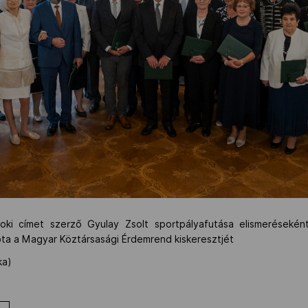
noki címet szerző Gyulay Zsolt sportpályafutása elismerésekén
ta a Magyar Köztársasági Érdemrend kiskeresztjét
ka)