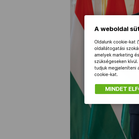
A weboldal süt
Oldalunk cookie-kat (
oldallátogatási szok
amelyek marketing és
szükségeseken kívül.
tudjuk megjeleníteni
cookie-kat.
MINDET EL