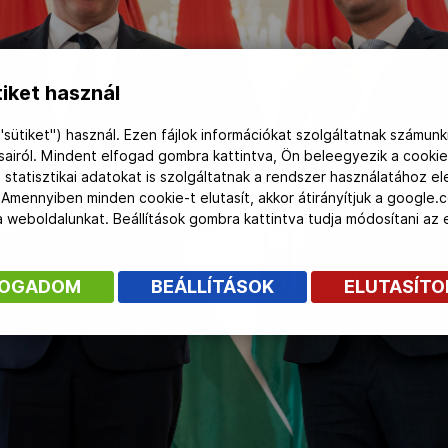
iket használ
"sütiket") használ. Ezen fájlok információkat szolgáltatnak számunk
ásairól. Mindent elfogad gombra kattintva, Ön beleegyezik a cookie
 statisztikai adatokat is szolgáltatnak a rendszer használatához e
 Amennyiben minden cookie-t elutasít, akkor átirányítjuk a google.
 a weboldalunkat. Beállítások gombra kattintva tudja módosítani a
FOGADOM
BEÁLLÍTÁSOK
ELUTASÍT