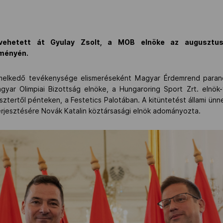
 vehetett át Gyulay Zsolt, a MOB elnöke az augusztus
ményén.
melkedő tevékenysége elismeréseként Magyar Érdemrend parancsn
gyar Olimpiai Bizottság elnöke, a Hungaroring Sport Zrt. elnök
ztertől pénteken, a Festetics Palotában. A kitüntetést állami ün
terjesztésére Novák Katalin köztársasági elnök adományozta.