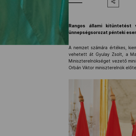
Rangos állami kitüntetést
ünnepségsorozat pénteki ese
A nemzet számára értékes, kie
vehetett át Gyulay Zsolt, a Ma
Miniszterelnökséget vezető minis
Orbán Viktor miniszterelnök elő