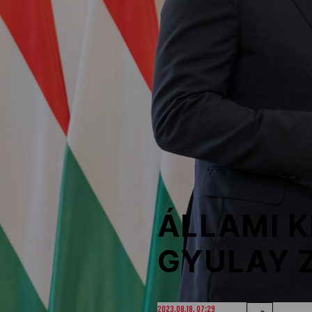
NOB
Társszervezetek
OVEP
Adatbank
ÁLLAMI 
GYULAY 
2023.08.18. 07:29