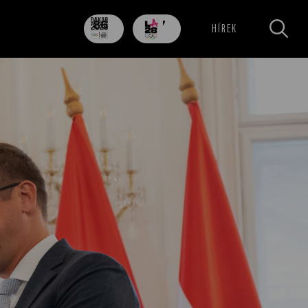
86
707
HÍREK
nap
nap