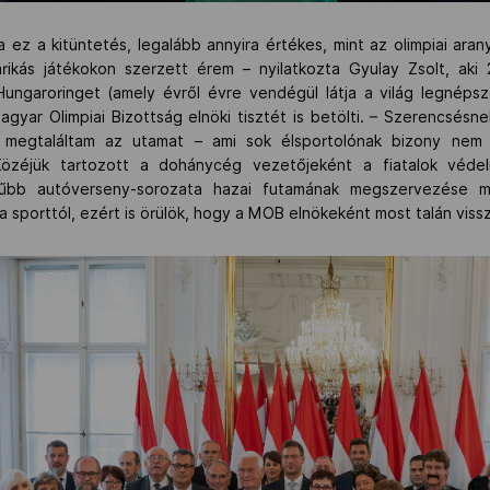
ez a kitüntetés, legalább annyira értékes, mint az olimpiai ara
ikás játékokon szerzett érem – nyilatkozta Gyulay Zsolt, aki 
Hungaroringet (amely évről évre vendégül látja a világ legnéps
Magyar Olimpiai Bizottság elnöki tisztét is betölti. – Szerencsé
 megtaláltam az utamat – ami sok élsportolónak bizony ne
 Közéjük tartozott a dohánycég vezetőjeként a fiatalok véd
rűbb autóverseny-sorozata hazai futamának megszervezése me
sporttól, ezért is örülök, hogy a MOB elnökeként most talán viss