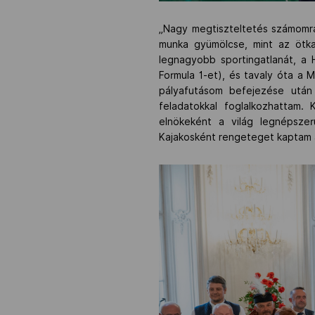
„Nagy megtiszteltetés számomra 
munka gyümölcse, mint az ötkar
legnagyobb sportingatlanát, a 
Formula 1-et), és tavaly óta a 
pályafutásom befejezése után
feladatokkal foglalkozhattam.
elnökeként a világ legnépsze
Kajakosként rengeteget kaptam a 