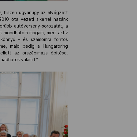
ny, hiszen ugyanúgy az elvégzett
2010 óta vezeti sikerrel hazánk
zerűbb autóverseny-sorozatát, a
snek mondhatom magam, mert aktív
m könnyű – és számomra fontos
elme, majd pedig a Hungaroring
llett az országimázs építése.
zaadhatok valamit.”