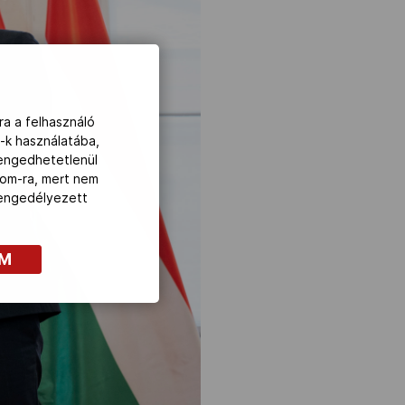
ra a felhasználó
-k használatába,
lengedhetetlenül
com-ra, mert nem
z engedélyezett
OM