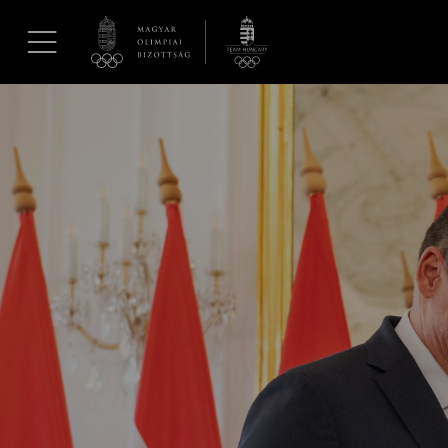
UGRÁS A TARTALOMRA »
Hírek
Galéria
Dakar 2026
Los Angeles 2028
MOB
Kettőskarrier-program