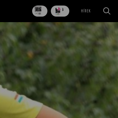
85
706
HÍREK
nap
nap