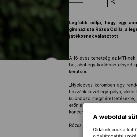
Legfőbb célja, hogy egy ame
gimnazista Rózsa Csilla, a leg
játékosnak választott.
A 16 éves tehetség az MTI-nek a
be, ahol egy korábban elnyert g
kerül sor.
„Nyolcéves koromban egy rende
hozzánk közel egy pálya, akkor k
különböző megmérettetésekre, a
erőnlét is, így heti három alkal
koncentrálni kell, és vinni a neh
A weboldal süt
Rózsa Csilla elmondta, korábban t
Oldalunk cookie-kat (
oldallátogatási szok