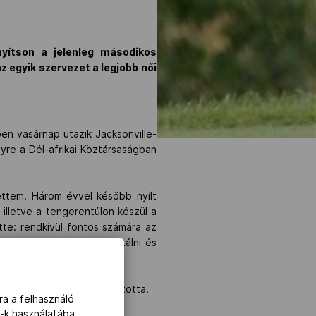
nyítson a jelenleg másodikos
z egyik szervezet a legjobb női
en vasárnap utazik Jacksonville-
yre a Dél-afrikai Köztársaságban
ttem. Három évvel később nyílt
 illetve a tengerentúlon készül a
te: rendkívül fontos számára az
 tart, ami alatt végig sétálni és
tág, inkább utóbbit választotta.
ra a felhasználó
-k használatába,