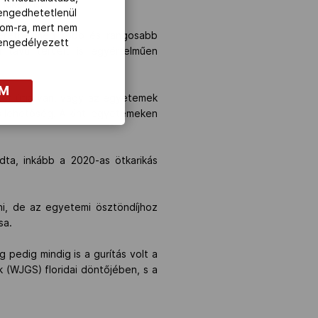
úkert is.”
lengedhetetlenül
com-ra, mert nem
 szeretne még több és rangosabb
z engedélyezett
ú távú terveit is egyértelműen
OM
két útja van, vagy az egyetemek
s lehetőség. A kinti egyetemeken
ta, inkább a 2020-as ötkarikás
tni, de az egyetemi ösztöndíjhoz
sa.
 pedig mindig is a gurítás volt a
 (WJGS) floridai döntőjében, s a