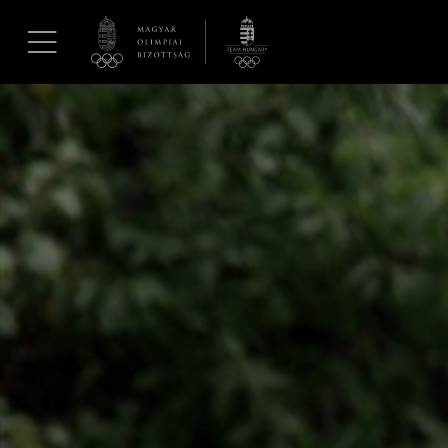
UGRÁS A TARTALOMRA »
Hírek
Galéria
Dakar 2026
Los Angeles 2028
MOB
Kettőskarrier-program