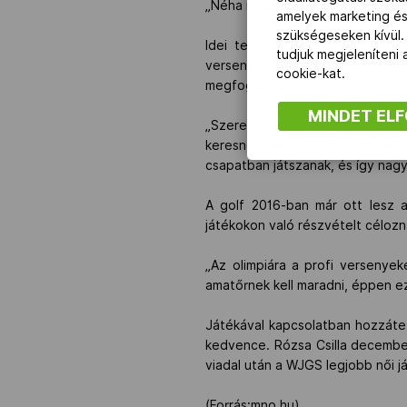
„Néha röplabdázom még az iskoláb
amelyek marketing és
szükségeseken kívül.
Idei terveivel kapcsolatban a 
tudjuk megjeleníteni
versenyen indulni, és a taval
cookie-kat.
megfogalmazta:
MINDET EL
„Szeretnék Amerikában egyetemr
keresnek majd meg engem, vagy é
csapatban játszanak, és így nagyo
A golf 2016-ban már ott lesz 
játékokon való részvételt céloz
„Az olimpiára a profi versenyek
amatőrnek kell maradni, éppen e
Játékával kapcsolatban hozzátett
kedvence. Rózsa Csilla december
viadal után a WJGS legjobb női já
(Forrás:mno.hu)