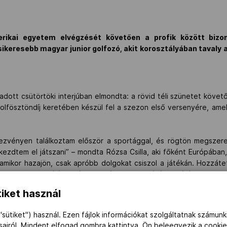
rikai egyetem elvégzését követően a profik között bizo
sikeresebb magyar junior golfozó, akit korosztályában tavaly a
dott csütörtöki interjúban elmondta: a rövid téli szünetet követő
olfösztöndíj keretében készül fel a szezon első versenyére, amel
zvényen találkoztam először a sportággal, és rögtön megszere
ezdtem el játszani” – mondta Rózsa Csilla, aki főként Európában,
mikor hazajön, csak apróbb dolgokat csiszol a játékán. Hozzátet
ommal kondicionáló edzéseket végez. „Egy játék öt órán keresztül
éz ütőket. Ráadásul egy verseny négy napig tart.”
iket használ
eniszezett, ám mivel az, illetve a golf is rendkívül időigényes spor
"sütiket") használ. Ezen fájlok információkat szolgáltatnak számunk
ásairól. Mindent elfogad gombra kattintva, Ön beleegyezik a cookie