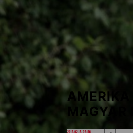
NOB
Társszervezetek
OVEP
Adatbank
AMERIKA
MAGYAR 
2013.02.15. 06:56