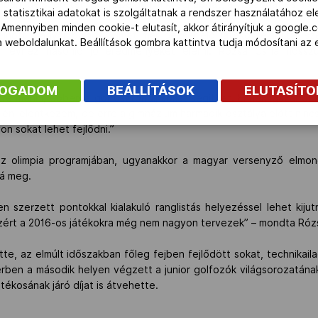
an, de szeretem nézni például a kosárlabdát, a vízilabdát és a szn
 statisztikai adatokat is szolgáltatnak a rendszer használatához e
 Amennyiben minden cookie-t elutasít, akkor átirányítjuk a google.
felnőtt magyar bajnoki címet már bezsebelő játékos elárulta,
 a weboldalunkat. Beállítások gombra kattintva tudja módosítani a
yi évhez hasonló jó eredményeket elérni. Rózsa Csilla hossz
FOGADOM
BEÁLLÍTÁSOK
ELUTASÍT
e menni, ebben a golfösztöndíj sokat segíthet. Ennek igazából 
n jelentkezem, de erre a gimnázium harmadik osztálya előtt ninc
n sokat lehet fejlődni.”
az olimpia programjában, ugyanakkor a magyar versenyző elmond
ná meg.
en szerzett pontokkal kialakuló ranglistás helyezéssel lehet kiju
zért a 2016-os játékokra még nem nagyon tervezek” – mondta Róz
e, az elmúlt időszakban főleg fejben fejlődött sokat, technikailag
ben a második helyen végzett a junior golfozók világsorozatának
tékosának járó díjat is átvehette.