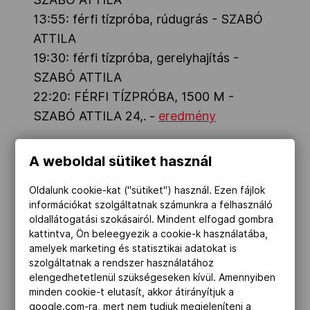
13:55: férfi tízpróba, rúdugrás - SZABÓ
Kettőskarrier-program
ATTILA
19:30: férfi tízpróba, gerelyhajítás -
NOB
SZABÓ ATTILA
22:20: FÉRFI TÍZPRÓBA, 1500 M -
SZABÓ ATTILA 24,. -
eredmény
Társszervezetek
Kajak-Kenu síkvizi Eton Dorney, Buckinghams
A weboldal sütiket használ
OVEP
Oldalunk cookie-kat ("sütiket") használ. Ezen fájlok
10:48: FÉRFI K-4 1000 M, DÖNTŐ -
információkat szolgáltatnak számunkra a felhasználó
KAMMERER ZOLTÁN, TÓTH DÁVID,
oldallátogatási szokásairól. Mindent elfogad gombra
Adatbank
KULIFAI TAMÁS, PAUMAN DÁNIEL 2., -
kattintva, Ön beleegyezik a cookie-k használatába,
amelyek marketing és statisztikai adatokat is
eredmény
szolgáltatnak a rendszer használatához
11:15: NŐI K-1 500 M, DÖNTŐ - KOZÁK
elengedhetetlenül szükségeseken kívül. Amennyiben
DANUTA 1., -
eredmény
minden cookie-t elutasít, akkor átirányítjuk a
google.com-ra, mert nem tudjuk megjeleníteni a