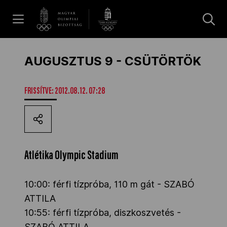
UGRÁS A TARTALOMRA »
Hírek
AUGUSZTUS 9 - CSÜTÖRTÖK
Galéria
FRISSÍTVE: 2012.08.12. 07:28
Dakar 2026
Atlétika Olympic Stadium
Los Angeles 2028
10:00: férfi tízpróba, 110 m gát - SZABÓ
ATTILA
MOB
10:55: férfi tízpróba, diszkoszvetés -
SZABÓ ATTILA