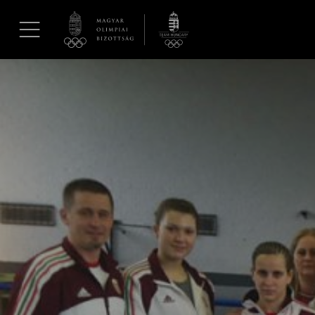
UGRÁS A TARTALOMRA »
Hírek
Galéria
Dakar 2026
Los Angeles 2028
MOB
Kettőskarrier-program