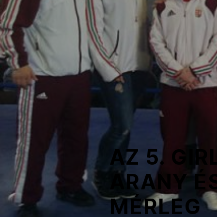
NOB
Társszervezetek
OVEP
Adatbank
AZ 5. GI
ARANY É
MÉRLEG