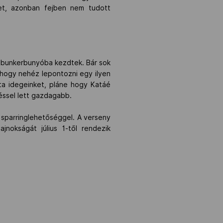
tet, azonban fejben nem tudott
s bunkerbunyóba kezdtek. Bár sok
m hogy nehéz lepontozni egy ilyen
a idegeinket, pláne hogy Katáé
éssel lett gazdagabb.
 sparringlehetőséggel. A verseny
jnokságát július 1-től rendezik