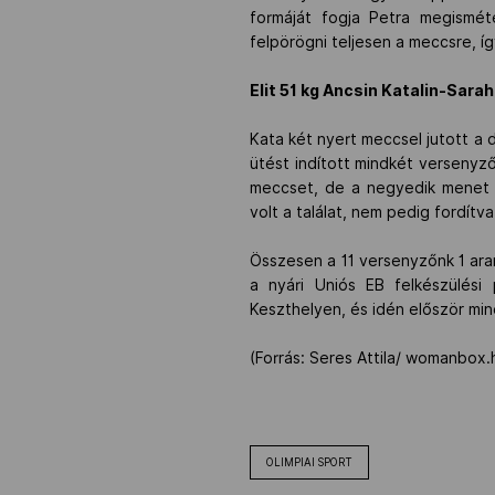
formáját fogja Petra megismét
felpörögni teljesen a meccsre, í
Elit 51 kg Ancsin Katalin-Sar
Kata két nyert meccsel jutott a
ütést indított mindkét versenyző
meccset, de a negyedik menet 
volt a találat, nem pedig fordí
Összesen a 11 versenyzőnk 1 ara
a nyári Uniós EB felkészülési 
Keszthelyen, és idén először mindh
(Forrás: Seres Attila/ womanbox.
OLIMPIAI SPORT