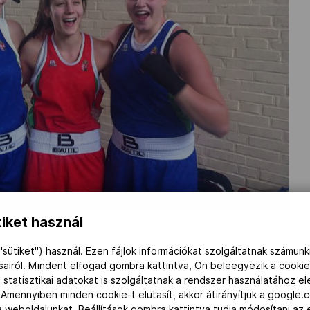
iket használ
sárnapi döntőkben, sorrendben az ifi Wurst Nikolett, a junior He
tt Ancsin Kata. Aranyérmet egyedül a junior Hegedűs Dianának sike
"sütiket") használ. Ezen fájlok információkat szolgáltatnak számunk
ásairól. Mindent elfogad gombra kattintva, Ön beleegyezik a cookie
 döntők részletesen:
 statisztikai adatokat is szolgáltatnak a rendszer használatához e
 Amennyiben minden cookie-t elutasít, akkor átirányítjuk a google.
e Ulvund Norvégia 9:15
 a weboldalunkat. Beállítások gombra kattintva tudja módosítani a