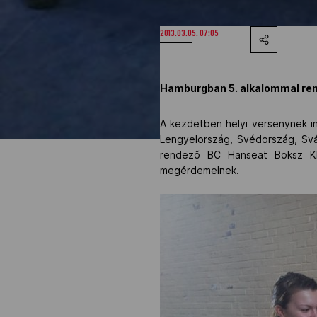
2013.03.05. 07:05
Hamburgban 5. alkalommal rend
A kezdetben helyi versenynek i
Lengyelország, Svédország, Sváj
rendező BC Hanseat Boksz Klu
megérdemelnek.