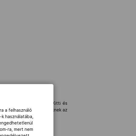
gedűs Diána, az ifi Nagy Kitti és
rült begyűjtenie, a többieknek az
ra a felhasználó
-k használatába,
lengedhetetlenül
com-ra, mert nem
z engedélyezett