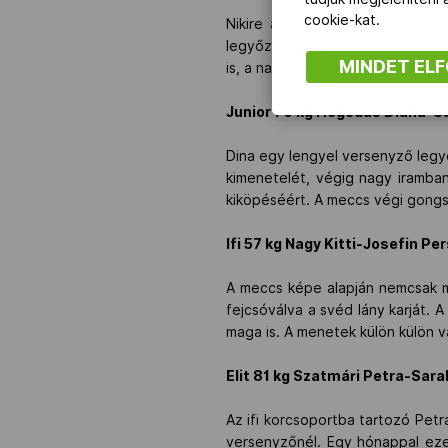
cookie-kat.
Nikire a döntőben a rutinos no
legyőzésével. A kőszegi lány vé
MINDET EL
is, a nagyarányú pontkülönbség 
Junior 70 kg Hegedűs Diána-S
Dina egy lengyel versenyző legy
kimenetelét, végig nagy iramban
kiköpéséért. A meccs végi gongs
Ifi 57 kg Nagy Kitti-Josefin P
A meccs képe alapján nemcsak mi
fejcsóválva a svéd lány karját. A
maga is. A menetek külön külön v
Elit 81 kg Szatmári Petra-Sar
Az ifi korcsoportba tartozó Petra
versenyzőnél. Egy hónappal eze