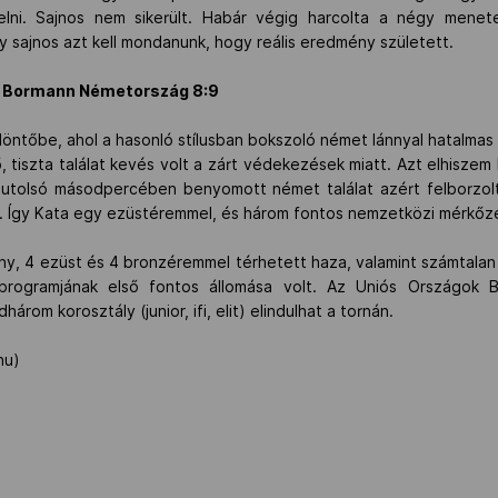
elni. Sajnos nem sikerült. Habár végig harcolta a négy mene
gy sajnos azt kell mondanunk, hogy reális eredmény született.
ah Bormann Németország 8:9
 döntőbe, ahol a hasonló stílusban bokszoló német lánnyal hatalma
, tiszta találat kevés volt a zárt védekezések miatt. Azt elhisze
utolsó másodpercében benyomott német találat azért felborzolt
tva. Így Kata egy ezüstéremmel, és három fontos nemzetközi mérkőz
ny, 4 ezüst és 4 bronzéremmel térhetett haza, valamint számtalan
programjának első fontos állomása volt. Az Uniós Országok Ba
árom korosztály (junior, ifi, elit) elindulhat a tornán.
hu)