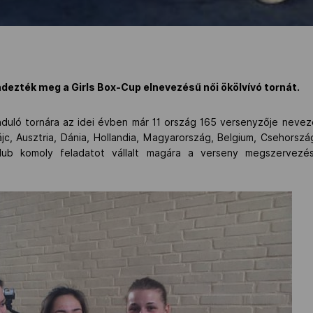
ezték meg a Girls Box-Cup elnevezésű női ökölvívó tornát.
nduló tornára az idei évben már 11 ország 165 versenyzője nevez
c, Ausztria, Dánia, Hollandia, Magyarország, Belgium, Csehorsz
b komoly feladatot vállalt magára a verseny megszervezésé