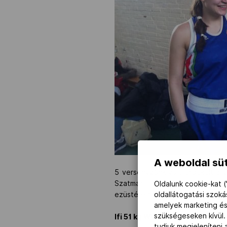
A weboldal süt
5 versenyzőnk volt érdekelt a va
Szatmári Petra, valamint a felnő
Oldalunk cookie-kat (
oldallátogatási szok
ezüstérem jutott Hamburgban. A
amelyek marketing és
szükségeseken kívül.
Ifi 51 kg Wurst Nikolett- Hann
tudjuk megjeleníteni