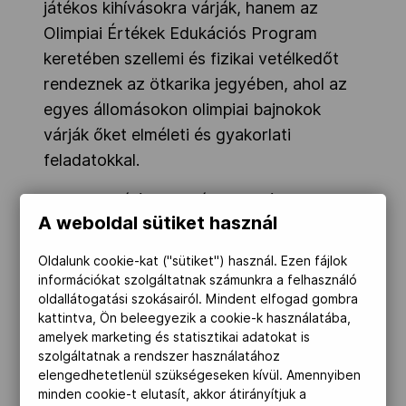
játékos kihívásokra várják, hanem az
Olimpiai Értékek Edukációs Program
keretében szellemi és fizikai vetélkedőt
rendeznek az ötkarika jegyében, ahol az
egyes állomásokon olimpiai bajnokok
várják őket elméleti és gyakorlati
feladatokkal.
A MOB felállít egy második színpadot is a
A weboldal sütiket használ
Városligetben, ahol különleges fitneszóra
(POUND), a törzset erősítő funkcionális
Oldalunk cookie-kat ("sütiket") használ. Ezen fájlok
mozgásprogram (KORCE), zumba,
információkat szolgáltatnak számunkra a felhasználó
oldallátogatási szokásairól. Mindent elfogad gombra
salsation és piloxing (a boksz és a tánc
kattintva, Ön beleegyezik a cookie-k használatába,
izgalmas kombinációja) várja a mozogni
amelyek marketing és statisztikai adatokat is
vágyókat.
szolgáltatnak a rendszer használatához
elengedhetetlenül szükségeseken kívül. Amennyiben
minden cookie-t elutasít, akkor átirányítjuk a