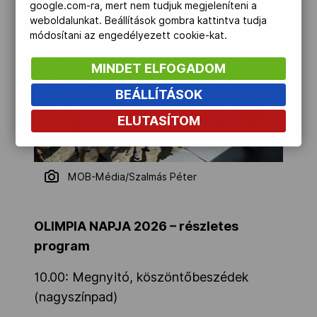
google.com-ra, mert nem tudjuk megjeleníteni a
weboldalunkat. Beállítások gombra kattintva tudja
módosítani az engedélyezett cookie-kat.
MINDET ELFOGADOM
BEÁLLÍTÁSOK
ELUTASÍTOM
MOB-Média/Szalmás Péter
OLIMPIA NAPJA 2026 – részletes
program
10.00: Megnyitó, köszöntőbeszédek
(nagyszínpad)