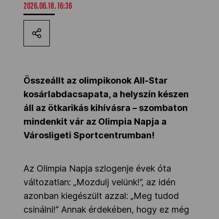
2026.06.18. 16:36
Kettőskarrier-program
NOB
Összeállt az olimpikonok All-Star
Társszervezetek
kosárlabdacsapata, a helyszín készen
áll az ötkarikás kihívásra – szombaton
mindenkit vár az Olimpia Napja a
OVEP
Városligeti Sportcentrumban!
Adatbank
Az Olimpia Napja szlogenje évek óta
változatlan: „Mozdulj velünk!”, az idén
azonban kiegészült azzal: „Meg tudod
csinálni!” Annak érdekében, hogy ez még