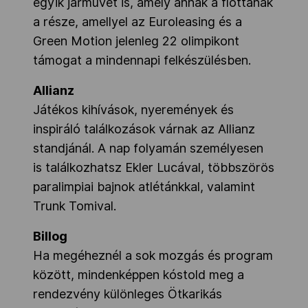
egyik járművét is, amely annak a flottának
a része, amellyel az Euroleasing és a
Green Motion jelenleg 22 olimpikont
támogat a mindennapi felkészülésben.
Allianz
Játékos kihívások, nyeremények és
inspiráló találkozások várnak az Allianz
standjánál. A nap folyamán személyesen
is találkozhatsz Ekler Lucával, többszörös
paralimpiai bajnok atlétánkkal, valamint
Trunk Tomival.
Billog
Ha megéheznél a sok mozgás és program
között, mindenképpen kóstold meg a
rendezvény különleges Ötkarikás