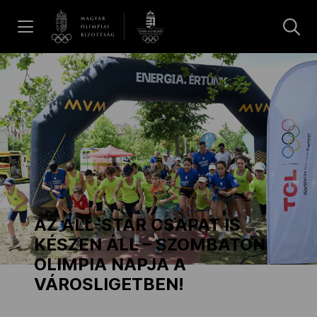
UGRÁS A TARTALOMRA »
Hírek
Galéria
Dakar 2026
AZ ALL-STAR CSAPAT IS
Los Angeles 2028
KÉSZEN ÁLL – SZOMBATON
OLIMPIA NAPJA A
VÁROSLIGETBEN!
MOB