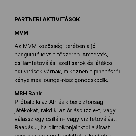
PARTNERI AKTIVITÁSOK
MVM
Az MVM közösségi terében a jó
hangulaté lesz a főszerep. Arcfestés,
csillámtetoválás, szelfisarok és játékos
aktivitások várnak, miközben a pihenésről
kényelmes lounge-rész gondoskodik.
MBH Bank
Próbáld ki az AI- és kiberbiztonsági
játékokat, rakd ki az óriáspuzzle-t, vagy
válassz egy csillám- vagy vízitetoválást!
Ráadásul, ha olimpikonjainktól aláírást
gyűjtesz, ingyen fagylaltot is kaphatsz.