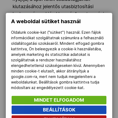
kiutazásához jelentős utasbiztosítási
kedvezménnyel járul hozzá. A partnerségi
A weboldal sütiket használ
megállapodás részeként az Allianz a
jövőben támogatja a MOB-ot a sportolók
Oldalunk cookie-kat ("sütiket") használ. Ezen fájlok
sporton túli karrierlehetőségeiben, és
információkat szolgáltatnak számunkra a felhasználó
együttműködnek egy pénzügyi képzési
oldallátogatási szokásairól. Mindent elfogad gombra
kattintva, Ön beleegyezik a cookie-k használatába,
program elindításában is, amelyben az
amelyek marketing és statisztikai adatokat is
Allianz tanácsadói is szakmai segítséget
szolgáltatnak a rendszer használatához
nyújtanak az olimpikonok számára.
elengedhetetlenül szükségeseken kívül. Amennyiben
minden cookie-t elutasít, akkor átirányítjuk a
google.com-ra, mert nem tudjuk megjeleníteni a
weboldalunkat. Beállítások gombra kattintva tudja
módosítani az engedélyezett cookie-kat.
MINDET ELFOGADOM
BEÁLLÍTÁSOK