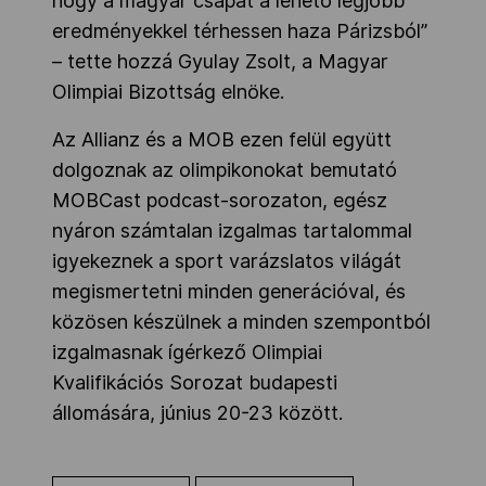
hogy a magyar csapat a lehető legjobb
eredményekkel térhessen haza Párizsból”
– tette hozzá Gyulay Zsolt, a Magyar
Olimpiai Bizottság elnöke.
Az Allianz és a MOB ezen felül együtt
dolgoznak az olimpikonokat bemutató
MOBCast podcast-sorozaton, egész
nyáron számtalan izgalmas tartalommal
igyekeznek a sport varázslatos világát
megismertetni minden generációval, és
közösen készülnek a minden szempontból
izgalmasnak ígérkező Olimpiai
Kvalifikációs Sorozat budapesti
állomására, június 20-23 között.