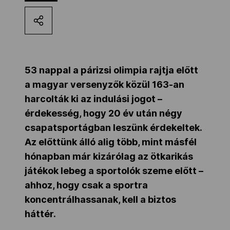
Kettőskarrier-program
NOB
53 nappal a párizsi olimpia rajtja előtt
a magyar versenyzők közül 163-an
Társszervezetek
harcolták ki az indulási jogot –
érdekesség, hogy 20 év után négy
csapatsportágban leszünk érdekeltek.
OVEP
Az előttünk álló alig több, mint másfél
hónapban már kizárólag az ötkarikás
Adatbank
játékok lebeg a sportolók szeme előtt –
ahhoz, hogy csak a sportra
koncentrálhassanak, kell a biztos
háttér.