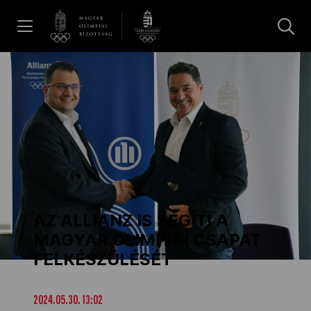
UGRÁS A TARTALOMRA »
Hírek
Galéria
Dakar 2026
AZ ALLIANZ IS SEGÍTI A
Los Angeles 2028
MAGYAR OLIMPIAI CSAPAT
FELKÉSZÜLÉSÉT
MOB
2024.05.30. 13:02