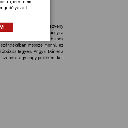
com-ra, mert nem
z engedélyezett
OM
mpikon Szani Roland a rendezvény
sséggel, és ahogy mondta annyira
Tamás, kétszeres olimpiai bajnok
cs szándékában messze menni, az
szóbázisa legyen. Angyal Dániel a
 szerinte egy nagy játékként kell