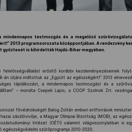
 a mindennapos testmozgás és a megelőző szűrővizsgálato
gért!” 2013 programsorozata középpontjában. A rendezvény ke
zat győztesét is kihirdették Hajdú-Bihar megyében.
i felelősségvállalást erősítő korábbi kezdeményezéseinek foly
s 8-án útjára indítottuk az „Együtt az egészségért!” 2013 elneve
éges táplálkozást, a mindennapos testmozgást és a szűrőviz
állítani” – mondta Csepeli Lajos, a COOP Szolnok Zrt. vezéri
sorozat fővédnökségét Balog Zoltán emberi erőforrások miniszter
 hazai zászlóvivője, a Magyar Olimpiai Bizottság (MOB), az egész
ozástudományi Intézet (OÉTI) valamint világviszonylatban is egy
ó egészségvédelmi szűrőprogramja 2010-2020.