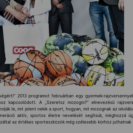
gért!” 2013 programot februárban egy gyermek-rajzversennyel
hoz kapcsolódott. A „Szeretsz mozogni?” elnevezésű rajzve
olják le, mit jelent nekik a sport, hogyan, mit mozognak az iskolába
eráció aktív, sportos életre nevelését segítsük, méghozzá úg
záltal az értékes sporteszközök még szélesebb körhöz juthatnak el