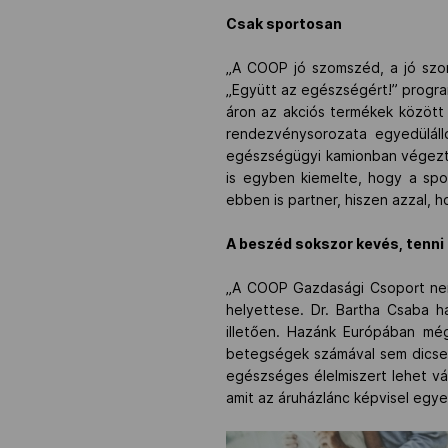
Csak sportosan
„A COOP jó szomszéd, a jó szo
„Együtt az egészségért!” progr
áron az akciós termékek között 
rendezvénysorozata egyedülál
egészségügyi kamionban végeztek
is egyben kiemelte, hogy a spo
ebben is partner, hiszen azzal
A beszéd sokszor kevés, tenni i
„A COOP Gazdasági Csoport nem
helyettese. Dr. Bartha Csaba h
illetően. Hazánk Európában mé
betegségek számával sem dicseke
egészséges élelmiszert lehet vás
amit az áruházlánc képvisel egy