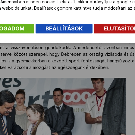
 Amennyiben minden cookie-t elutasít, akkor átirányítjuk a google.
 a weboldalunkat. Beállítások gombra kattintva tudja módosítani a
FOGADOM
BEÁLLÍTÁSOK
ELUTASÍT
ennapjait tudatosan kell felépíteni válaszolta Hosszú Katinka oli
ág –és Európa-bajnok úszónő 4 éves kora óta úszik napi rendszere
y meg sem fordul a fejében, hogy kihagy egy-egy edzést. Varga 
zont a visszavonuláson gondolkodik. A medencétől azonban nin
A tervei között szerepel, hogy Debrecen az ország vízilabda és ú
ólós is a gyermekkorban elkezdett sport fontosságát hangsúlyozta,
 kell varázsolni a mozgást az egészségünk érdekében.