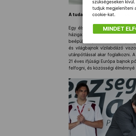
szükségeseken kívül.
tudjuk megjeleníteni
cookie-kat.
A tudatosság az egyik kulcs
MINDET EL
Egy élsportoló karrierjét, mind
házigazdájának kérdésére. A vil
beépült a sport az életébe, hog
és világbajnok vízilabdázó vis
utánpótlással akar foglalkozni. 
21 éves ifjúsági Európa bajnok p
felfogni, és közösségi élménnyé