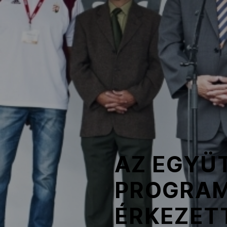
NOB
Társszervezetek
OVEP
Adatbank
AZ EGYÜ
PROGRAM
ÉRKEZET