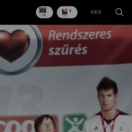
85
706
HÍREK
nap
nap