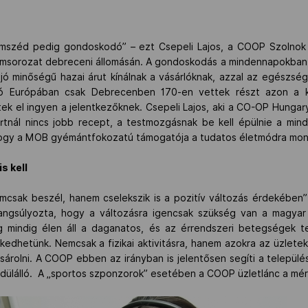
mszéd pedig gondoskodó” – ezt Csepeli Lajos, a COOP Szolnok 
amsorozat debreceni állomásán. A gondoskodás a mindennapokban i
jó minőségű hazai árut kínálnak a vásárlóknak, azzal az egészs
ló Európában csak Debrecenben 170-en vettek részt azon a 
 el ingyen a jelentkezőknek. Csepeli Lajos, aki a CO-OP Hungar
rtnál nincs jobb recept, a testmozgásnak be kell épülnie a min
, hogy a MOB gyémántfokozatú támogatója a tudatos életmódra mon
s kell
csak beszél, hanem cselekszik is a pozitív változás érdekében
angsúlyozta, hogy a változásra igencsak szükség van a magyar
g mindig élen áll a daganatos, és az érrendszeri betegségek t
dhetünk. Nemcsak a fizikai aktivitásra, hanem azokra az üzletekr
árolni. A COOP ebben az irányban is jelentősen segíti a település
edülálló. A „sportos szponzorok” esetében a COOP üzletlánc a mér