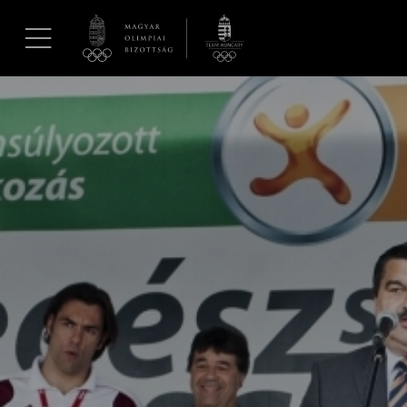
UGRÁS A TARTALOMRA »
Hírek
Galéria
Dakar 2026
Los Angeles 2028
MOB
Kettőskarrier-program