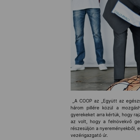
„A COOP az „Együtt az egészsé
három pillére közül a mozgás
gyerekeket arra kértük, hogy rajz
az volt, hogy a felnövekvő gen
részesüljön a nyereményekből, e
vezérigazgató úr.