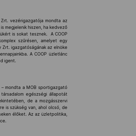
Zrt. vezérigazgatója mondta az
s megjelenik hiszen, ha kedvező
égükért is sokat tesznek. A COOP
komplex szűrésen, amelyet egy
y Zrt. igazgatóságának az elnöke
dennapjainkba. A COOP üzletlánc
d igent.
” – mondta a MOB sportigazgató
 társadalom egészségi állapotát
ekintetében, de a mozgásszervi
e is szükség van, ahol olcsó, de
eken élőket. Az az üzletpolitika,
ce.