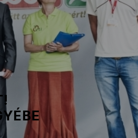
!
GYÉBE