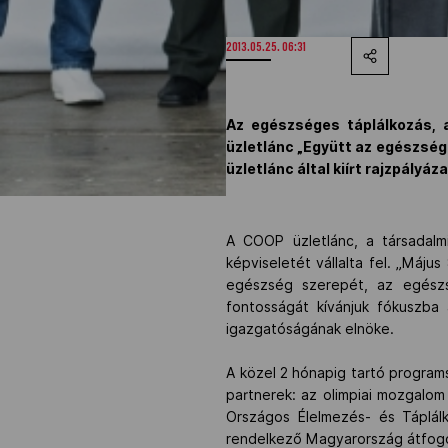
2013.05.25. 06:31
Az egészséges táplálkozás,
üzletlánc „Együtt az egészsé
üzletlánc által kiírt rajzpályá
A COOP üzletlánc, a társadalm
képviseletét vállalta fel. „Máju
egészség szerepét, az egészs
fontosságát kívánjuk fókuszba 
igazgatóságának elnöke.
A közel 2 hónapig tartó program
partnerek: az olimpiai mozgalom
Országos Élelmezés- és Táplálk
rendelkező Magyarország átfog