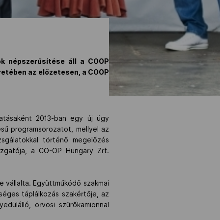
k népszerűsítése áll a COOP
retében az előzetesen, a COOP
tatásaként 2013-ban egy új ügy
zésű programsorozatot, mellyel az
sgálatokkal történő megelőzés
gazgatója, a CO-OP Hungary Zrt.
e vállalta. Együttműködő szakmai
séges táplálkozás szakértője, az
edülálló, orvosi szűrőkamionnal