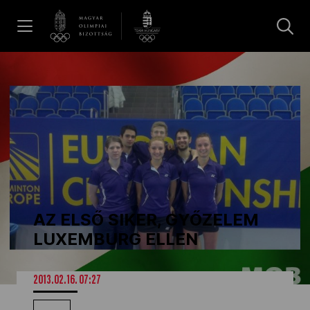
UGRÁS A TARTALOMRA »
Hírek
Galéria
Dakar 2026
AZ ELSŐ SIKER, GYŐZELEM
Los Angeles 2028
LUXEMBURG ELLEN
MOB
2013.02.16. 07:27