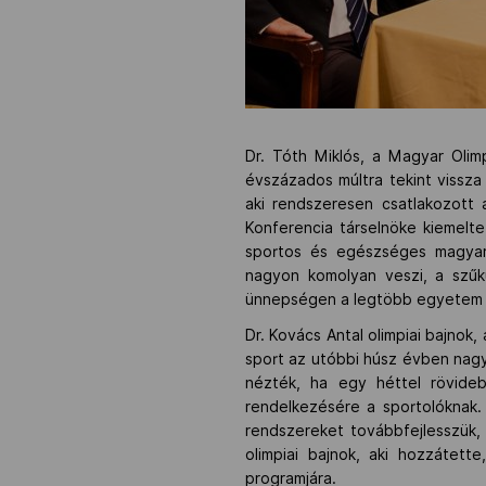
Dr. Tóth Miklós, a Magyar Oli
évszázados múltra tekint vissza
aki rendszeresen csatlakozott 
Konferencia társelnöke kiemelt
sportos és egészséges magyar t
nagyon komolyan veszi, a szűk
ünnepségen a legtöbb egyetem és
Dr. Kovács Antal olimpiai bajnok
sport az utóbbi húsz évben nagy
nézték, ha egy héttel rövide
rendelkezésére a sportolóknak
rendszereket továbbfejlesszük,
olimpiai bajnok, aki hozzátet
programjára.