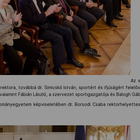
Az e
ktora, továbbá dr. Simicskó István, sportért és ifjúságért felelős á
 valamint Fábián László, a szervezet sportigazgatója és Balogh Gábo
mányegyetem képviseletében dr. Borsodi Csaba rektorhelyettes