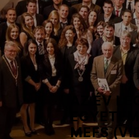
NOB
Társszervezetek
OVEP
Adatbank
AZ ÉV L
EGYETEMI
MEFS (VI