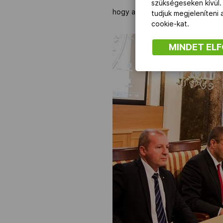
szükségeseken kívül.
hogy az egyetemi sport ünnepén s
tudjuk megjeleníteni
cookie-kat.
MINDET EL