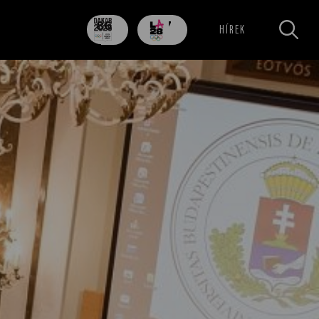
86
707
HÍREK
nap
nap