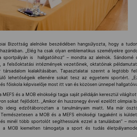
mpiai Bizottság alelnöke beszédében hangsúlyozta, hogy a tud
 hazánkban. „Elég ha csak olyan emblematikus személyekre gondo
a sportpályán is hallgatóihoz” – mondta az alelnök. Sándorné d
e, a felsőoktatási intézmények vezetőinek, oktatóinak példamuta
ársadalom kialakításában. Tapasztalatai szerint a legtöbb fe
ülő lehetőségeik ellenére sokat tesz az egyetemi sportért. „E
 főiskola képviselője most itt van és közösen ünnepel hallgatóiva
, a MEFS és a MOB elnökségi tagja saját példáján keresztül világí
on sokat fejlődött. „Amikor én huszonegy évvel ezelőtt olimpiai 
bb ideig edzőtáboroztam a tanulmányaim miatt. Ma már ösztön
. Természetesen a MOB és a MEFS elnökségi tagjaként is küld
 és minél több sportolót segíthessünk ezzel a tanulásban” – mo
te, a MOB kiemelten támogatja a sport és tudás életpályamode