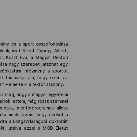
omány és a sport összefonódása
lunk, mint Szent-Györgyi Albert,
r. Kriszt Éva, a Magyar Rektori
tása nagy szerepet játszhat egy
lsőoktatási intézmény a sportot
zt támasztja alá, hogy ezen az
l” – emelte ki a rektor asszony.
totta meg, hogy a magyar egyetemi
bajnok lettem, még rossz szemmel
díjak, mentorprogramok állnak
etésemnek érzem, hogy ezeket a
ndta a közgazdaságból doktorált
llt, utalva ezzel a MOB Életút