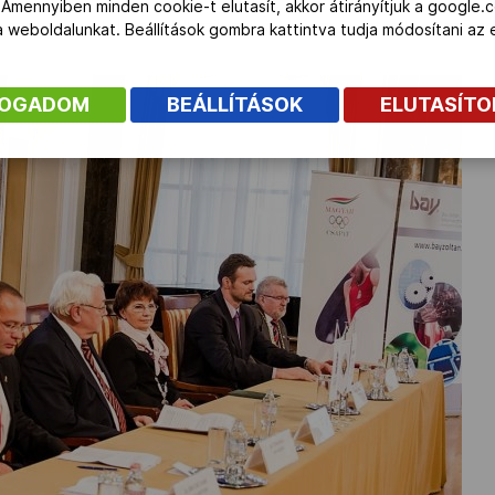
Dr. 
 Amennyiben minden cookie-t elutasít, akkor átirányítjuk a google.
zámos sportolóval találkozik, akik a Magyar Sportcsillag Ösztöndíj
 a weboldalunkat. Beállítások gombra kattintva tudja módosítani a
FOGADOM
BEÁLLÍTÁSOK
ELUTASÍT