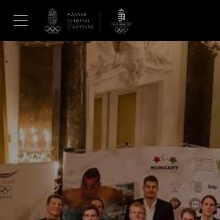
UGRÁS A TARTALOMRA »
Hírek
Galéria
Dakar 2026
Los Angeles 2028
MOB
Kettőskarrier-program