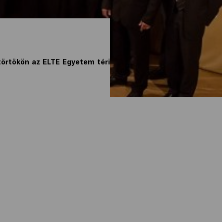
törtökön az ELTE Egyetem téri