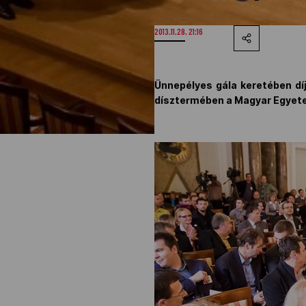
2013.11.28. 21:16
Ünnepélyes gála keretében dí
dísztermében a
Magyar Egyete