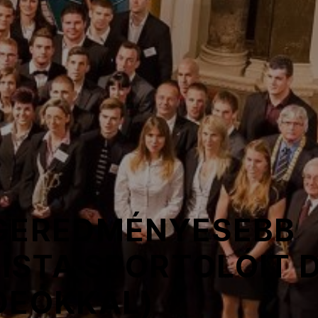
EGEREDMÉNYESEBB
STA SPORTOLÓIT D
DEÓKKAL)