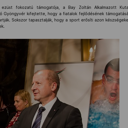
ezüst fokozatú támogatója, a Bay Zoltán Alkalmazott Kuta
ró Gyöngyvér kifejtette, hogy a fiatalok fejlődésének támogatás
artják. Sokszor tapasztalják, hogy a sport erősíti azon készsége
ek.